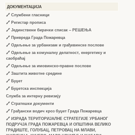
ДОКУМЕНТАЦИЈА
🔗
Службени гласници
🔗
Регистар прописа
🔗
Јединствени бирачки списак – РЕШЕЊА
🔗
Привреда Града Пожаревца
🔗
Одељење за урбанизам и грађевинске послове
🔗
Одељење за комуналну делатност, енергетику и
саобраћај
🔗
Одељење за имовинско-правне послове
🔗
Заштита животне средине
🔗
Буџет
🔗
Буџетска инспекција
Служба за интерну ревизију
🔗
Стратешки документи
🔗
Грађански водич кроз буџет Града Пожаревца
🔗
ИЗРАДА ТЕРИТОРИЈАЛНЕ СТРАТЕГИЈЕ УРБАНОГ
ПОДРУЧЈА ГРАДА ПОЖАРЕВЦА И ОПШТИНА ВЕЛИКО
ГРАДИШТЕ, ГОЛУБАЦ, ПЕТРОВАЦ НА МЛАВИ,