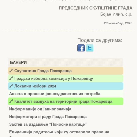
ПРЕДСЕДНИК СКУПШТИНЕ ГРАДА
Бојан Илић, с.р.
20 новембар, 2016
Подели са другима:
БАНЕРИ
🔗 Скупштина Града Пожаревца
🔗
Градска изборна комисија у Пожаревцу
🔗 Локални избори 2024
Анкета о процени јавноздравствених потреба
🔗 Квалитет ваздуха на територији града Пожаревца
Информације од јавног значаја
Информатори о раду Града Пожаревца
Захтев за издавање “Поносне картице”
Евиденција родитеља који су остварили право на