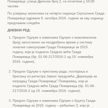
Пожаревца, улица Дринска број 2, са почетком у 10,00
часова.
По усвајању записника са четврте седнице Скупштине Града
Пожаревца одржане 6. октобра 2016. године за ову седницу
предлажем следећи
ДНЕВНИ РЕД:
Предлог Одлуке о изменама Одлуке о максималном
броју запослених на неодређено време у систему
локалне самоуправе Града Пожаревца за 2015.
годину, који је поднело Градско веће Града
Пожаревца (бр. 01-06-217/2016-1 од 19. новембра
2016. године),
Предлог Одлуке о престанку рада, постојања и
брисању из регистра Јавног предузећа „Дирекција за
изградњу Града Пожаревца“ Пожаревац, који је
поднело Градско веће Града Пожаревца (бр. 01-06-
217/2016-2 од 19. новембра 2016. године),
Предлог Одлуке о изменама Одлуке о буџету Града
Пожаревца за 2016. годину – ребаланс 3, који је