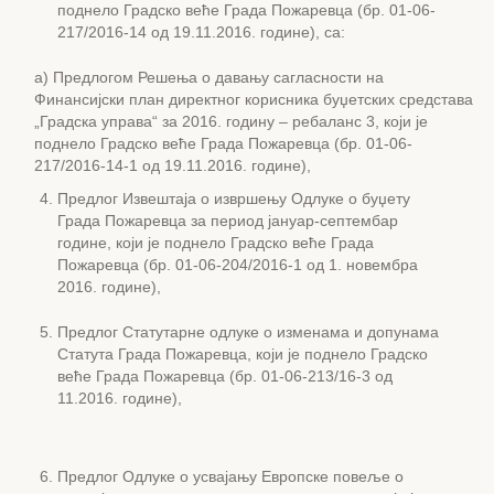
поднело Градско веће Града Пожаревца (бр. 01-06-
217/2016-14 од 19.11.2016. године), са:
а) Предлогом Решења о давању сагласности на
Финансијски план директног корисника буџетских средстава
„Градска управа“ за 2016. годину – ребаланс 3, који је
поднело Градско веће Града Пожаревца (бр. 01-06-
217/2016-14-1 од 19.11.2016. године),
Предлог Извештаја о извршењу Одлуке о буџету
Града Пожаревца за период јануар-септембар
године, који је поднело Градско веће Града
Пожаревца (бр. 01-06-204/2016-1 од 1. новембра
2016. године),
Предлог Статутарне одлуке о изменама и допунама
Статута Града Пожаревца, који је поднело Градско
веће Града Пожаревца (бр. 01-06-213/16-3 од
11.2016. године),
Предлог Одлуке о усвајању Европске повеље о