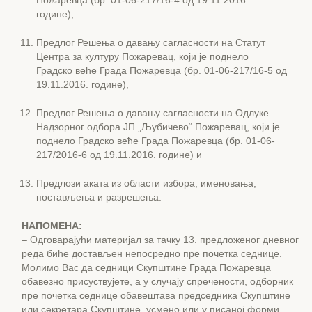
Пожаревца (бр. 01-06-217/16-4 од 19.11.2016.
године),
Предлог Решења о давању сагласности на Статут
Центра за културу Пожаревац, који је поднело
Градско веће Града Пожаревца (бр. 01-06-217/16-5 од
19.11.2016. године),
Предлог Решења о давању сагласности на Одлуке
Надзорног одбора ЈП „Љубичево“ Пожаревац, који је
поднело Градско веће Града Пожаревца (бр. 01-06-
217/2016-6 од 19.11.2016. године) и
Предлози аката из области избора, именовања,
постављења и разрешења.
НАПОМЕНА:
– Одговарајући материјал за тачку 13. предложеног дневног
реда биће достављен непосредно пре почетка седнице.
Молимо Вас да седници Скупштине Града Пожаревца
обавезно присуствујете, а у случају спречености, одборник
пре почетка седнице обавештава председника Скупштине
или секретара Скупштине, усмено или у писаној форми.