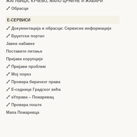
ЖАГУБИЦА, КУЧЕВО, МАЛО ЦРНИЋЕ И ЖАБАРИ
🔗
Обрасци
Е-СЕРВИСИ
🔗 Документација и обрасци: Сервисне информације
🔗 Буџетски портал
Јавне набавке
Поставите питање
Пријава корупције
🔗 Пријави проблем
🔗 Мој порез
🔗 Провера бирачког права
🔗 Е-седнице Градског већа
🔗 еУправа – Пожаревац
🔗 Провера поште
Мапа Пожаревца