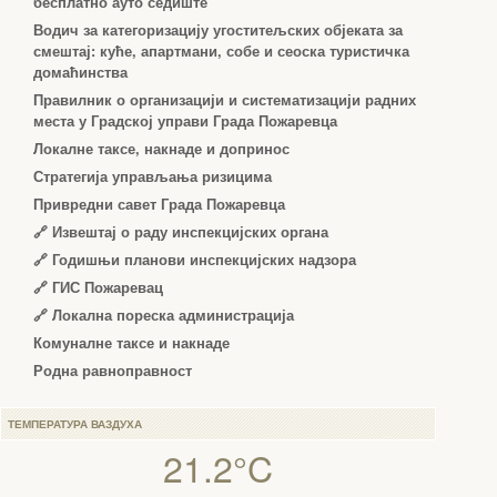
бесплатно ауто седиште
Водич за категоризацију угоститељских објеката за
смештај: куће, апартмани, собе и сеоска туристичка
домаћинства
Правилник о организацији и систематизацији радних
места у Градској управи Града Пожаревца
Локалне таксе, накнаде и допринос
Стратегија управљања ризицима
Привредни савет Града Пожаревца
🔗
Извештај о раду инспекцијских органа
🔗
Годишњи планови инспекцијских надзора
🔗 ГИС Пожаревац
🔗 Локална пореска администрација
Комуналне таксе и накнаде
Родна равноправност
ТЕМПЕРАТУРА ВАЗДУХА
21.2°C