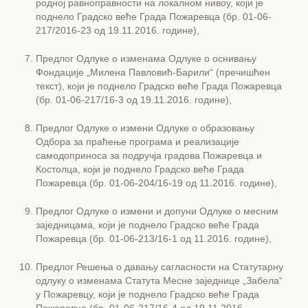
родној равноправности на локалном нивоу, који је
поднело Градско веће Града Пожаревца (бр. 01-06-
217/2016-23 од 19.11.2016. године),
Предлог Одлуке о изменама Одлуке о оснивању
Фондације „Милена Павловић-Барили“ (пречишћен
текст), који је поднело Градско веће Града Пожаревца
(бр. 01-06-217/16-3 од 19.11.2016. године),
Предлог Одлуке о измени Одлуке о образовању
Одбора за праћење програма и реализације
самодоприноса за подручја градова Пожаревца и
Костолца, који је поднело Градско веће Града
Пожаревца (бр. 01-06-204/16-19 од 11.2016. године),
Предлог Одлуке о измени и допуни Одлуке о месним
заједницама, који је поднело Градско веће Града
Пожаревца (бр. 01-06-213/16-1 од 11.2016. године),
Предлог Решења о давању сагласности на Статутарну
одлуку о изменама Статута Месне заједнице „Забела“
у Пожаревцу, који је поднело Градско веће Града