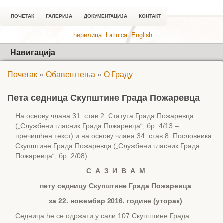
ПОЧЕТАК
ГАЛЕРИЈА
ДОКУМЕНТАЦИЈА
КОНТАКТ
ћирилица
Latinica
English
Навигација
Почетак
»
Обавештења
»
О Граду
Пета седница Скупштине Града Пожаревца
На основу члана 31. став 2. Статута Града Пожаревца
(„Службени гласник Града Пожаревца“, бр. 4/13 –
пречишћен текст) и на основу члана 34. став 8. Пословника
Скупштине Града Пожаревца („Службени гласник Града
Пожаревца“, бр. 2/08)
С А З И В А М
пету с
едницу Скупштине Града Пожаревца
за
22
.
новембар
2016. године (
уторак
)
Седница ће се одржати у сали 107 Скупштине Града