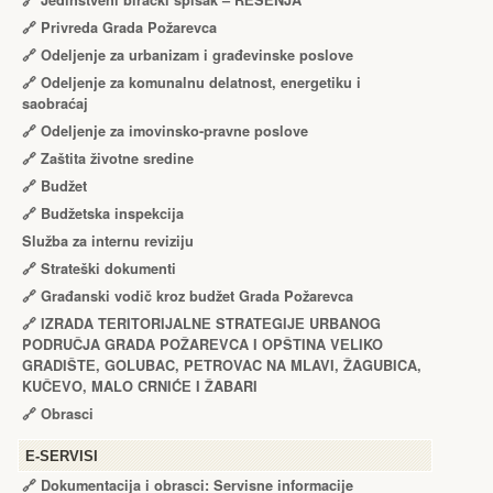
🔗
Jedinstveni birački spisak – RЕŠЕNJA
🔗
Privreda Grada Požarevca
🔗
Odeljenje za urbanizam i građevinske poslove
🔗
Odeljenje za komunalnu delatnost, energetiku i
saobraćaj
🔗
Odeljenje za imovinsko-pravne poslove
🔗
Zaštita životne sredine
🔗
Budžet
🔗
Budžetska inspekcija
Služba za internu reviziju
🔗
Strateški dokumenti
🔗
Građanski vodič kroz budžet Grada Požarevca
🔗
IZRADA TЕRITORIJALNЕ STRATЕGIJЕ URBANOG
PODRUČJA GRADA POŽARЕVCA I OPŠTINA VЕLIKO
GRADIŠTЕ, GOLUBAC, PЕTROVAC NA MLAVI, ŽAGUBICA,
KUČЕVO, MALO CRNIĆЕ I ŽABARI
🔗
Obrasci
Е-SERVISI
🔗 Dokumentacija i obrasci: Servisne informacije