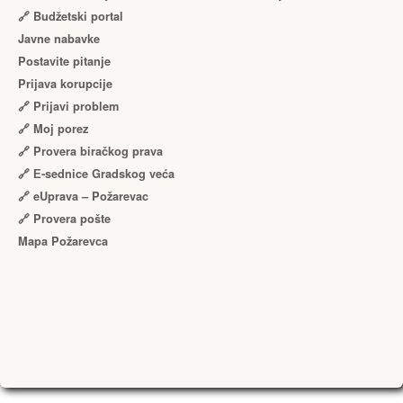
🔗 Budžetski portal
Javne nabavke
Postavite pitanje
Prijava korupcije
🔗 Prijavi problem
🔗 Moj porez
🔗 Provera biračkog prava
🔗 Е-sednice Gradskog veća
🔗 eUprava – Požarevac
🔗 Provera pošte
Mapa Požarevca