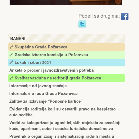
Podeli sa drugima:
BANERI
🔗 Skupština Grada Požarevca
🔗
Gradska izborna komisija u Požarevcu
🔗 Lokalni izbori 2024
Anketa o proceni javnozdravstvenih potreba
🔗 Kvalitet vazduha na teritoriji grada Požarevca
Informacije od javnog značaja
Informatori o radu Grada Požarevca
Zahtev za izdavanje “Ponosne kartice”
Еvidencija roditelja koji su ostvarili pravo na besplatno
auto sedište
Vodič za kategorizaciju ugostiteljskih objekata za smeštaj:
kuće, apartmani, sobe i seoska turistička domaćinstva
Pravilnik o organizaciji i sistematizaciji radnih mesta u