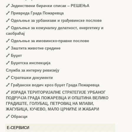
🔗
Јединствени бирачки списак – РЕШЕЊА
🔗
Привреда Града Пожаревца
🔗
Одељење за урбанизам и грађевинске послове
🔗
Одељење за комуналну делатност, енергетику и
саобраћај
🔗
Одељење за имовинско-правне послове
🔗
Заштита животне средине
🔗
Буџет
🔗
Буџетска инспекција
Служба за интерну ревизију
🔗
Стратешки документи
🔗
Грађански водич кроз буџет Града Пожаревца
🔗
ИЗРАДА ТЕРИТОРИЈАЛНЕ СТРАТЕГИЈЕ УРБАНОГ
ПОДРУЧЈА ГРАДА ПОЖАРЕВЦА И ОПШТИНА ВЕЛИКО
ГРАДИШТЕ, ГОЛУБАЦ, ПЕТРОВАЦ НА МЛАВИ,
ЖАГУБИЦА, КУЧЕВО, МАЛО ЦРНИЋЕ И ЖАБАРИ
🔗
Обрасци
Е-СЕРВИСИ