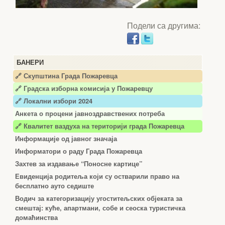
Подели са другима:
БАНЕРИ
🔗 Скупштина Града Пожаревца
🔗
Градска изборна комисија у Пожаревцу
🔗 Локални избори 2024
Анкета о процени јавноздравствених потреба
🔗 Квалитет ваздуха на територији града Пожаревца
Информације од јавног значаја
Информатори о раду Града Пожаревца
Захтев за издавање “Поносне картице”
Евиденција родитеља који су остварили право на
бесплатно ауто седиште
Водич за категоризацију угоститељских објеката за
смештај: куће, апартмани, собе и сеоска туристичка
домаћинства