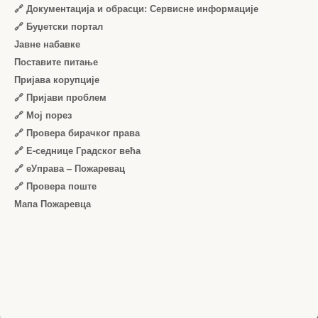
🔗 Документација и обрасци: Сервисне информације
🔗 Буџетски портал
Јавне набавке
Поставите питање
Пријава корупције
🔗 Пријави проблем
🔗 Мој порез
🔗 Провера бирачког права
🔗 Е-седнице Градског већа
🔗 еУправа – Пожаревац
🔗 Провера поште
Мапа Пожаревца