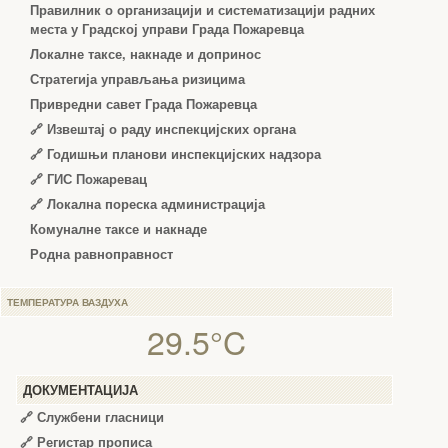
Правилник о организацији и систематизацији радних
места у Градској управи Града Пожаревца
Локалне таксе, накнаде и допринос
Стратегија управљања ризицима
Привредни савет Града Пожаревца
🔗
Извештај о раду инспекцијских органа
🔗
Годишњи планови инспекцијских надзора
🔗 ГИС Пожаревац
🔗 Локална пореска администрација
Комуналне таксе и накнаде
Родна равноправност
ТЕМПЕРАТУРА ВАЗДУХА
29.5°C
ДОКУМЕНТАЦИЈА
🔗
Службени гласници
🔗
Регистар прописа