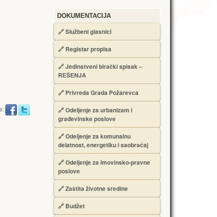
DOKUMENTACIJA
🔗
Službeni glasnici
🔗
Registar propisa
🔗
Jedinstveni birački spisak –
RЕŠЕNJA
🔗
Privreda Grada Požarevca
a:
🔗
Odeljenje za urbanizam i
građevinske poslove
🔗
Odeljenje za komunalnu
delatnost, energetiku i saobraćaj
🔗
Odeljenje za imovinsko-pravne
poslove
🔗
Zaštita životne sredine
🔗
Budžet