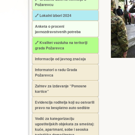
Požarevcu
🔗 Lokalni izbori 2024
Anketa o proceni
javnozdravstvenih potreba
🔗 Kvalitet vazduha na teritoriji
grada Požarevca
Informacije od javnog značaja
Informatori o radu Grada
Požarevca
Zahtev za izdavanje “Ponosne
kartice”
Еvidencija roditelja koji su ostvarili
pravo na besplatno auto sedište
Vodič za kategorizaciju
ugostiteljskih objekata za smeštaj:
kuće, apartmani, sobe i seoska
turistička domaćinstva