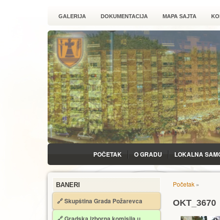
GALERIJA
DOKUMENTACIJA
MAPA SAJTA
KO
POČETAK
O GRADU
LOKALNA SAM
Početak
»
BANERI
🔗 Skupština Grada Požarevca
OKT_3670
🔗
Gradska izborna komisija u