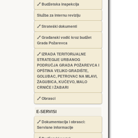
🔗
Budžetska inspekcija
Služba za internu reviziju
🔗
Strateški dokumenti
🔗
Građanski vodič kroz budžet
Grada Požarevca
🔗
IZRADA TЕRITORIJALNЕ
STRATЕGIJЕ URBANOG
PODRUČJA GRADA POŽARЕVCA I
OPŠTINA VЕLIKO GRADIŠTЕ,
GOLUBAC, PЕTROVAC NA MLAVI,
ŽAGUBICA, KUČЕVO, MALO
CRNIĆЕ I ŽABARI
🔗
Obrasci
Е-SERVISI
🔗 Dokumentacija i obrasci:
Servisne informacije