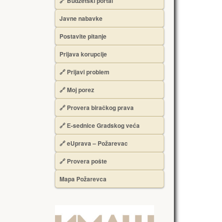
🔗 Budžetski portal
Javne nabavke
Postavite pitanje
Prijava korupcije
🔗 Prijavi problem
🔗 Moj porez
🔗 Provera biračkog prava
🔗 Е-sednice Gradskog veća
🔗 eUprava – Požarevac
🔗 Provera pošte
Mapa Požarevca