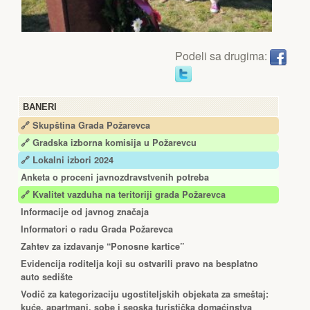
Podeli sa drugima:
BANERI
🔗 Skupština Grada Požarevca
🔗
Gradska izborna komisija u Požarevcu
🔗 Lokalni izbori 2024
Anketa o proceni javnozdravstvenih potreba
🔗 Kvalitet vazduha na teritoriji grada Požarevca
Informacije od javnog značaja
Informatori o radu Grada Požarevca
Zahtev za izdavanje “Ponosne kartice”
Еvidencija roditelja koji su ostvarili pravo na besplatno
auto sedište
Vodič za kategorizaciju ugostiteljskih objekata za smeštaj:
kuće, apartmani, sobe i seoska turistička domaćinstva