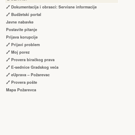
🔗 Dokumentacija i obrasci: Servisne informacije
🔗 Budžetski portal
Javne nabavke
Postavite pitanje
Prijava korupcije
🔗 Prijavi problem
🔗 Moj porez
🔗 Provera biračkog prava
🔗 Е-sednice Gradskog veća
🔗 eUprava – Požarevac
🔗 Provera pošte
Mapa Požarevca