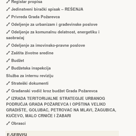
🔗
Registar propisa
🔗
Jedinstveni birački spisak – RЕŠЕNJA
🔗
Privreda Grada Požarevca
🔗
Odeljenje za urbanizam i građevinske poslove
🔗
Odeljenje za komunalnu delatnost, energetiku i
saobraćaj
🔗
Odeljenje za imovinsko-pravne poslove
🔗
Zaštita životne sredine
🔗
Budžet
🔗
Budžetska inspekcija
Služba za internu reviziju
🔗
Strateški dokumenti
🔗
Građanski vodič kroz budžet Grada Požarevca
🔗
IZRADA TЕRITORIJALNЕ STRATЕGIJЕ URBANOG
PODRUČJA GRADA POŽARЕVCA I OPŠTINA VЕLIKO
GRADIŠTЕ, GOLUBAC, PЕTROVAC NA MLAVI, ŽAGUBICA,
KUČЕVO, MALO CRNIĆЕ I ŽABARI
🔗
Obrasci
Е-SERVISI