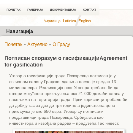
ПОЧЕТАК
ГАЛЕРИЈА
ДОКУМЕНТАЦИЈА
КОНТАКТ
ћирилица
Latinica
English
Навигација
Почетак
»
Актуелно
»
О Граду
Потписан споразум о гасификацији
Agreement
for gasification
Уговор о гасификацији града Пожаревца потписан је у
свечаном салону Градског здања а посао је вредан 13
милиона евра. Реализација овог Уговора требало би да
створи могућност прикључења око 21.000 домаћинстава у
насељима на територији града. Први корисници требало би
да добију гас за две до три године а јединствена цена
прикључка је око 650 евра. Уговор су потписали
представници града Пожаревца, Србијагаса као
инвеститора и извођача радова – предузећа Гас инвест.