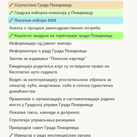
🔗 Скупштина Града Пожаревца
🔗
Градска изборна комисија у Пожаревцу
🔗 Локални избори 2024
Анкета о процени јавноздравствених потреба
🔗 Квалитет ваздуха на територији града Пожаревца
Информације од јавног значаја
Информатори о раду Града Пожаревца
Захтев за издавање “Поносне картице”
Евиденција родитеља који су остварили право на
бесплатно ауто седиште
Водич за категоризацију угоститељских објеката за
смештај: куће, апартмани, собе и сеоска туристичка
домаћинства
Правилник о организацији и систематизацији радних
места у Градској управи Града Пожаревца
Локалне таксе, накнаде и допринос
Стратегија управљања ризицима
Привредни савет Града Пожаревца
🔗
Извештај о раду инспекцијских органа