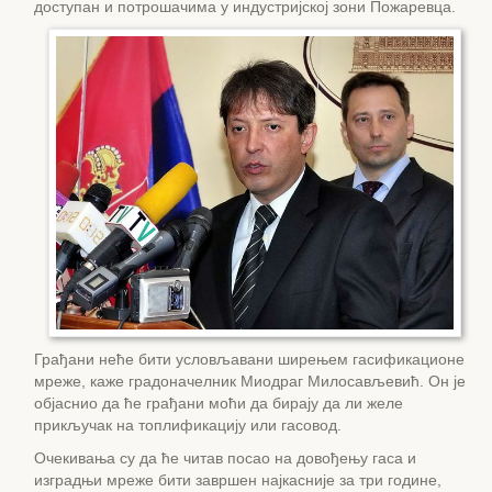
доступан и потрошачима у индустријској зони Пожаревца.
Грађани неће бити условљавани ширењем гасификационе
мреже, каже градоначелник Миодраг Милосављевић. Он је
објаснио да ће грађани моћи да бирају да ли желе
прикључак на топлификацију или гасовод.
Очекивања су да ће читав посао на довођењу гаса и
изградњи мреже бити завршен најкасније за три године,