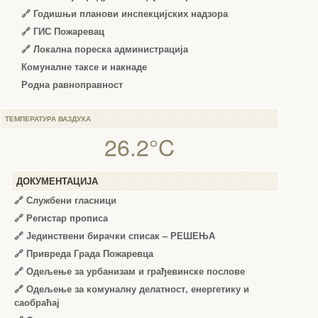
🔗
Годишњи планови инспекцијских надзора
🔗 ГИС Пожаревац
🔗 Локална пореска администрација
Комуналне таксе и накнаде
Родна равноправност
ТЕМПЕРАТУРА ВАЗДУХА
26.2°C
ДОКУМЕНТАЦИЈА
🔗
Службени гласници
🔗
Регистар прописа
🔗
Јединствени бирачки списак – РЕШЕЊА
🔗
Привреда Града Пожаревца
🔗
Одељење за урбанизам и грађевинске послове
🔗
Одељење за комуналну делатност, енергетику и
саобраћај