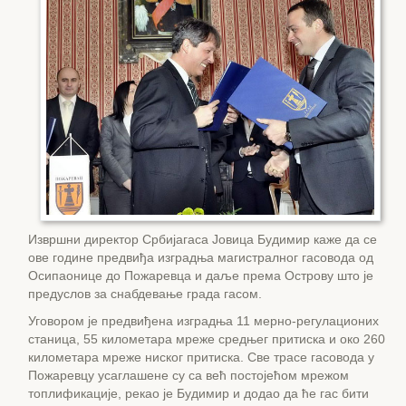
Извршни директор Србијагаса Јовица Будимир каже да се
ове године предвиђа изградња магистралног гасовода од
Осипаонице до Пожаревца и даље према Острову што је
предуслов за снабдевање града гасом.
Уговором је предвиђена изградња 11 мерно-регулационих
станица, 55 километара мреже средњег притиска и око 260
километара мреже ниског притиска. Све трасе гасовода у
Пожаревцу усаглашене су са већ постојећом мрежом
топлификације, рекао је Будимир и додао да ће гас бити