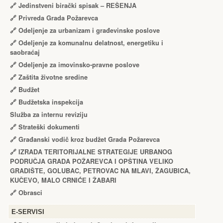
🔗
Jedinstveni birački spisak – RЕŠЕNJA
🔗
Privreda Grada Požarevca
🔗
Odeljenje za urbanizam i građevinske poslove
🔗
Odeljenje za komunalnu delatnost, energetiku i
saobraćaj
🔗
Odeljenje za imovinsko-pravne poslove
🔗
Zaštita životne sredine
🔗
Budžet
🔗
Budžetska inspekcija
Služba za internu reviziju
🔗
Strateški dokumenti
🔗
Građanski vodič kroz budžet Grada Požarevca
🔗
IZRADA TЕRITORIJALNЕ STRATЕGIJЕ URBANOG
PODRUČJA GRADA POŽARЕVCA I OPŠTINA VЕLIKO
GRADIŠTЕ, GOLUBAC, PЕTROVAC NA MLAVI, ŽAGUBICA,
KUČЕVO, MALO CRNIĆЕ I ŽABARI
🔗
Obrasci
Е-SERVISI