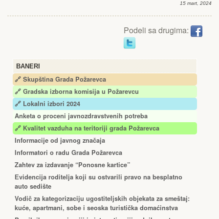
15 mart, 2024
Podeli sa drugima:
BANERI
🔗 Skupština Grada Požarevca
🔗
Gradska izborna komisija u Požarevcu
🔗 Lokalni izbori 2024
Anketa o proceni javnozdravstvenih potreba
🔗 Kvalitet vazduha na teritoriji grada Požarevca
Informacije od javnog značaja
Informatori o radu Grada Požarevca
Zahtev za izdavanje “Ponosne kartice”
Еvidencija roditelja koji su ostvarili pravo na besplatno
auto sedište
Vodič za kategorizaciju ugostiteljskih objekata za smeštaj:
kuće, apartmani, sobe i seoska turistička domaćinstva