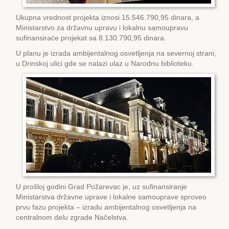
Ukupna vrednost projekta iznosi 15.546.790,95 dinara, a
Ministarstvo za državnu upravu i lokalnu samoupravu
sufinansiraće projekat sa 8.130.790,95 dinara.
U planu je izrada ambijentalnog osvetljenja na severnoj strani,
u Drinskoj ulici gde se nalazi ulaz u Narodnu biblioteku.
U prošloj godini Grad Požarevac je, uz sufinansiranje
Ministarstva državne uprave i lokalne samouprave sproveo
prvu fazu projekta – izradu ambijentalnog osvetljenja na
centralnom delu zgrade Načelstva.