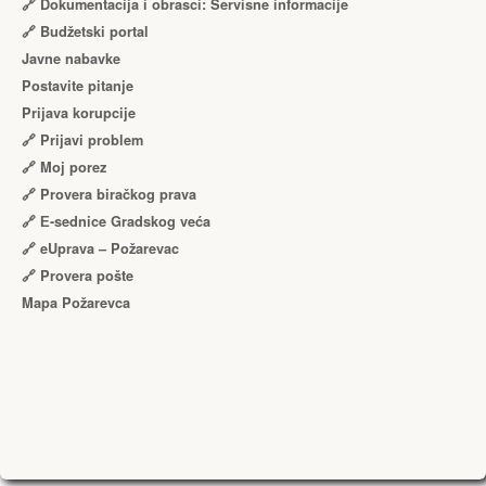
🔗 Dokumentacija i obrasci: Servisne informacije
🔗 Budžetski portal
Javne nabavke
Postavite pitanje
Prijava korupcije
🔗 Prijavi problem
🔗 Moj porez
🔗 Provera biračkog prava
🔗 Е-sednice Gradskog veća
🔗 eUprava – Požarevac
🔗 Provera pošte
Mapa Požarevca