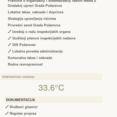
Pravilnik o organizaciji i sistematizaciji radnih mesta u
Gradskoj upravi Grada Požarevca
Lokalne takse, naknade i doprinos
Strategija upravljanja rizicima
Privredni savet Grada Požarevca
🔗
Izveštaj o radu inspekcijskih organa
🔗
Godišnji planovi inspekcijskih nadzora
🔗 GIS Požarevac
🔗 Lokalna poreska administracija
Komunalne takse i naknade
Rodna ravnopravnost
TEMPERATURA VAZDUHA
33.6°C
DOKUMENTACIJA
🔗
Službeni glasnici
🔗
Registar propisa