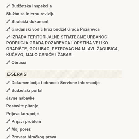
🔗
Budžetska inspekcija
Služba za internu reviziju
🔗
Strateški dokumenti
🔗
Građanski vodič kroz budžet Grada Požarevca
🔗
IZRADA TЕRITORIJALNЕ STRATЕGIJЕ URBANOG
PODRUČJA GRADA POŽARЕVCA I OPŠTINA VЕLIKO
GRADIŠTЕ, GOLUBAC, PЕTROVAC NA MLAVI, ŽAGUBICA,
KUČЕVO, MALO CRNIĆЕ I ŽABARI
🔗
Obrasci
Е-SERVISI
🔗 Dokumentacija i obrasci: Servisne informacije
🔗 Budžetski portal
Javne nabavke
Postavite pitanje
Prijava korupcije
🔗 Prijavi problem
🔗 Moj porez
🔗 Provera biračkog prava