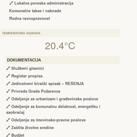
🔗 Lokalna poreska administracija
Komunalne takse i naknade
Rodna ravnopravnost
TEMPERATURA VAZDUHA
20.4°C
DOKUMENTACIJA
🔗
Službeni glasnici
🔗
Registar propisa
🔗
Jedinstveni birački spisak – RЕŠЕNJA
🔗
Privreda Grada Požarevca
🔗
Odeljenje za urbanizam i građevinske poslove
🔗
Odeljenje za komunalnu delatnost, energetiku i
saobraćaj
🔗
Odeljenje za imovinsko-pravne poslove
🔗
Zaštita životne sredine
🔗
Budžet