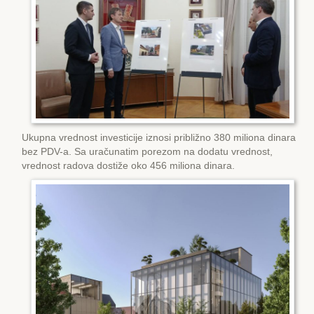
Ukupna vrednost investicije iznosi približno 380 miliona dinara
bez PDV-a. Sa uračunatim porezom na dodatu vrednost,
vrednost radova dostiže oko 456 miliona dinara.