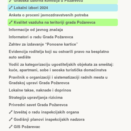
🔗
Gradska izborna komisija u Požarevcu
🔗 Lokalni izbori 2024
Anketa o proceni javnozdravstvenih potreba
🔗 Kvalitet vazduha na teritoriji grada Požarevca
Informacije od javnog značaja
Informatori o radu Grada Požarevca
Zahtev za izdavanje “Ponosne kartice”
Еvidencija roditelja koji su ostvarili pravo na besplatno
auto sedište
Vodič za kategorizaciju ugostiteljskih objekata za smeštaj:
kuće, apartmani, sobe i seoska turistička domaćinstva
Pravilnik o organizaciji i sistematizaciji radnih mesta u
Gradskoj upravi Grada Požarevca
Lokalne takse, naknade i doprinos
Strategija upravljanja rizicima
Privredni savet Grada Požarevca
🔗
Izveštaj o radu inspekcijskih organa
🔗
Godišnji planovi inspekcijskih nadzora
🔗 GIS Požarevac