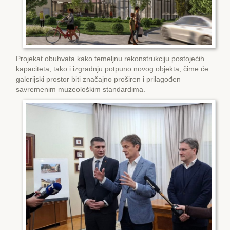
Projekat obuhvata kako temeljnu rekonstrukciju postojećih
kapaciteta, tako i izgradnju potpuno novog objekta, čime će
galerijski prostor biti značajno proširen i prilagođen
savremenim muzeološkim standardima.