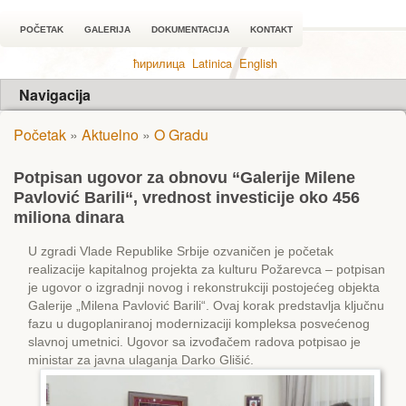
POČETAK
GALERIJA
DOKUMENTACIJA
KONTAKT
ћирилица
Latinica
English
Navigacija
Početak
»
Aktuelno
»
O Gradu
Potpisan ugovor za obnovu “Galerije Milene
Pavlović Barili“, vrednost investicije oko 456
miliona dinara
U zgradi Vlade Republike Srbije ozvaničen je početak
realizacije kapitalnog projekta za kulturu Požarevca – potpisan
je ugovor o izgradnji novog i rekonstrukciji postojećeg objekta
Galerije „Milena Pavlović Barili“. Ovaj korak predstavlja ključnu
fazu u dugoplaniranoj modernizaciji kompleksa posvećenog
slavnoj umetnici. Ugovor sa izvođačem radova potpisao je
ministar za javna ulaganja Darko Glišić.