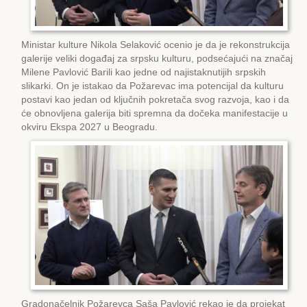
Ministar kulture Nikola Selaković ocenio je da je rekonstrukcija
galerije veliki događaj za srpsku kulturu, podsećajući na značaj
Milene Pavlović Barili kao jedne od najistaknutijih srpskih
slikarki. On je istakao da Požarevac ima potencijal da kulturu
postavi kao jedan od ključnih pokretača svog razvoja, kao i da
će obnovljena galerija biti spremna da dočeka manifestacije u
okviru Еkspa 2027 u Beogradu.
Gradonačelnik Požarevca Saša Pavlović rekao je da projekat