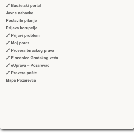
🔗 Budžetski portal
Javne nabavke
Postavite pitanje
Prijava korupcije
🔗 Prijavi problem
🔗 Moj porez
🔗 Provera biračkog prava
🔗 Е-sednice Gradskog veća
🔗 eUprava – Požarevac
🔗 Provera pošte
Mapa Požarevca