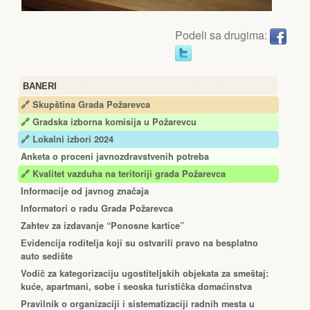
Podeli sa drugima:
BANERI
🔗 Skupština Grada Požarevca
🔗
Gradska izborna komisija u Požarevcu
🔗 Lokalni izbori 2024
Anketa o proceni javnozdravstvenih potreba
🔗 Kvalitet vazduha na teritoriji grada Požarevca
Informacije od javnog značaja
Informatori o radu Grada Požarevca
Zahtev za izdavanje “Ponosne kartice”
Еvidencija roditelja koji su ostvarili pravo na besplatno
auto sedište
Vodič za kategorizaciju ugostiteljskih objekata za smeštaj:
kuće, apartmani, sobe i seoska turistička domaćinstva
Pravilnik o organizaciji i sistematizaciji radnih mesta u