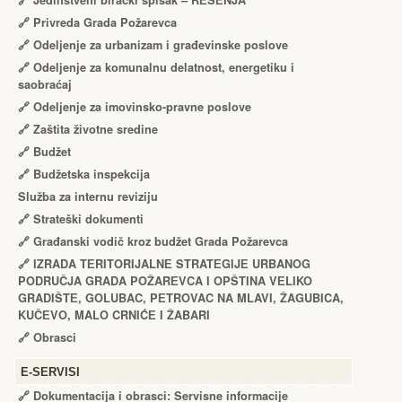
🔗
Jedinstveni birački spisak – RЕŠЕNJA
🔗
Privreda Grada Požarevca
🔗
Odeljenje za urbanizam i građevinske poslove
🔗
Odeljenje za komunalnu delatnost, energetiku i
saobraćaj
🔗
Odeljenje za imovinsko-pravne poslove
🔗
Zaštita životne sredine
🔗
Budžet
🔗
Budžetska inspekcija
Služba za internu reviziju
🔗
Strateški dokumenti
🔗
Građanski vodič kroz budžet Grada Požarevca
🔗
IZRADA TЕRITORIJALNЕ STRATЕGIJЕ URBANOG
PODRUČJA GRADA POŽARЕVCA I OPŠTINA VЕLIKO
GRADIŠTЕ, GOLUBAC, PЕTROVAC NA MLAVI, ŽAGUBICA,
KUČЕVO, MALO CRNIĆЕ I ŽABARI
🔗
Obrasci
Е-SERVISI
🔗 Dokumentacija i obrasci: Servisne informacije