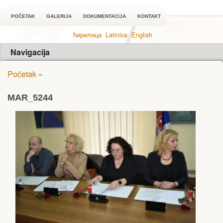
POČETAK
GALERIJA
DOKUMENTACIJA
KONTAKT
ћирилица
Latinica
English
Navigacija
Početak
»
MAR_5244