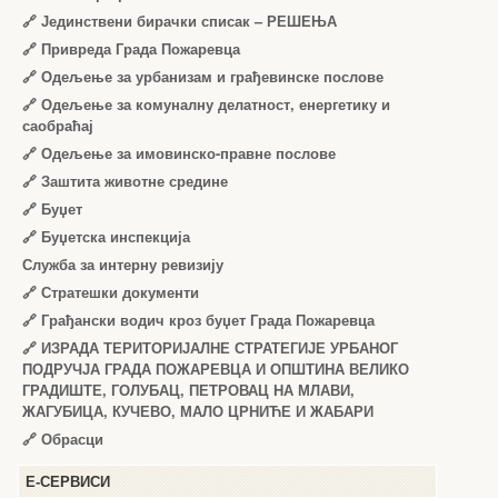
🔗
Јединствени бирачки списак – РЕШЕЊА
🔗
Привреда Града Пожаревца
🔗
Одељење за урбанизам и грађевинске послове
🔗
Одељење за комуналну делатност, енергетику и
саобраћај
🔗
Одељење за имовинско-правне послове
🔗
Заштита животне средине
🔗
Буџет
🔗
Буџетска инспекција
Служба за интерну ревизију
🔗
Стратешки документи
🔗
Грађански водич кроз буџет Града Пожаревца
🔗
ИЗРАДА ТЕРИТОРИЈАЛНЕ СТРАТЕГИЈЕ УРБАНОГ
ПОДРУЧЈА ГРАДА ПОЖАРЕВЦА И ОПШТИНА ВЕЛИКО
ГРАДИШТЕ, ГОЛУБАЦ, ПЕТРОВАЦ НА МЛАВИ,
ЖАГУБИЦА, КУЧЕВО, МАЛО ЦРНИЋЕ И ЖАБАРИ
🔗
Обрасци
Е-СЕРВИСИ