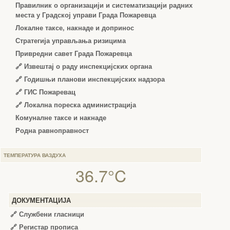
Правилник о организацији и систематизацији радних
места у Градској управи Града Пожаревца
Локалне таксе, накнаде и допринос
Стратегија управљања ризицима
Привредни савет Града Пожаревца
🔗
Извештај о раду инспекцијских органа
🔗
Годишњи планови инспекцијских надзора
🔗 ГИС Пожаревац
🔗 Локална пореска администрација
Комуналне таксе и накнаде
Родна равноправност
ТЕМПЕРАТУРА ВАЗДУХА
36.7°C
ДОКУМЕНТАЦИЈА
🔗
Службени гласници
🔗
Регистар прописа