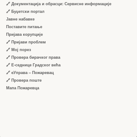
🔗 Документација и обрасци: Сервисне информације
🔗 Буџетски портал
Јавне набавке
Поставите питање
Пријава корупције
🔗 Пријави проблем
🔗 Мој порез
🔗 Провера бирачког права
🔗 Е-седнице Градског већа
🔗 еУправа – Пожаревац
🔗 Провера поште
Мапа Пожаревца