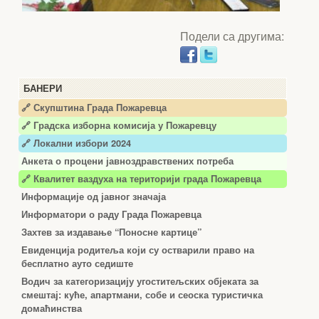
Подели са другима:
БАНЕРИ
🔗 Скупштина Града Пожаревца
🔗
Градска изборна комисија у Пожаревцу
🔗 Локални избори 2024
Анкета о процени јавноздравствених потреба
🔗 Квалитет ваздуха на територији града Пожаревца
Информације од јавног значаја
Информатори о раду Града Пожаревца
Захтев за издавање “Поносне картице”
Евиденција родитеља који су остварили право на
бесплатно ауто седиште
Водич за категоризацију угоститељских објеката за
смештај: куће, апартмани, собе и сеоска туристичка
домаћинства