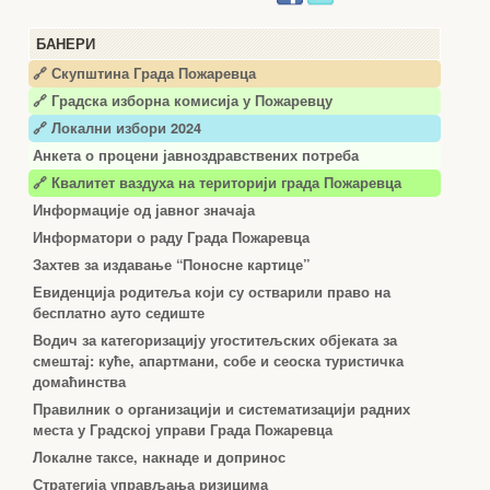
БАНЕРИ
🔗 Скупштина Града Пожаревца
🔗
Градска изборна комисија у Пожаревцу
🔗 Локални избори 2024
Анкета о процени јавноздравствених потреба
🔗 Квалитет ваздуха на територији града Пожаревца
Информације од јавног значаја
Информатори о раду Града Пожаревца
Захтев за издавање “Поносне картице”
Евиденција родитеља који су остварили право на
бесплатно ауто седиште
Водич за категоризацију угоститељских објеката за
смештај: куће, апартмани, собе и сеоска туристичка
домаћинства
Правилник о организацији и систематизацији радних
места у Градској управи Града Пожаревца
Локалне таксе, накнаде и допринос
Стратегија управљања ризицима