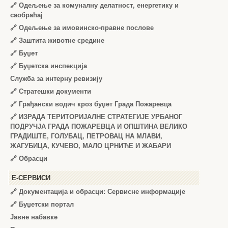
🔗
Одељење за комуналну делатност, енергетику и
саобраћај
🔗
Одељење за имовинско-правне послове
🔗
Заштита животне средине
🔗
Буџет
🔗
Буџетска инспекција
Служба за интерну ревизију
🔗
Стратешки документи
🔗
Грађански водич кроз буџет Града Пожаревца
🔗
ИЗРАДА ТЕРИТОРИЈАЛНЕ СТРАТЕГИЈЕ УРБАНОГ
ПОДРУЧЈА ГРАДА ПОЖАРЕВЦА И ОПШТИНА ВЕЛИКО
ГРАДИШТЕ, ГОЛУБАЦ, ПЕТРОВАЦ НА МЛАВИ,
ЖАГУБИЦА, КУЧЕВО, МАЛО ЦРНИЋЕ И ЖАБАРИ
🔗
Обрасци
Е-СЕРВИСИ
🔗 Документација и обрасци: Сервисне информације
🔗 Буџетски портал
Јавне набавке