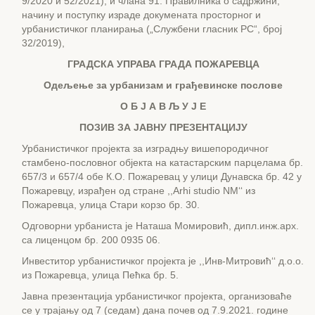
9/2020 и 52/2021), и члана 91. Правилника о садржини,
начину и поступку израде докумената просторног и
урбанистичког планирања („Службени гласник РС“, број
32/2019),
ГРАДСКА УПРАВА ГРАДА ПОЖАРЕВЦА
Одељење за урбанизам и грађевинске послове
О Б Ј А В Љ У Ј Е
ПОЗИВ ЗА ЈАВНУ ПРЕЗЕНТАЦИЈУ
Урбанистичког пројекта за изградњу вишепородичног
стамбено-пословног објекта на катастарским парцелама бр.
657/3 и 657/4 обе К.О. Пожаревац у улици Дунавска бр. 42 у
Пожаревцу, израђен од стране ,,Arhi studio NMʻʻ из
Пожаревца, улица Стари корзо бр. 30.
Одговорни урбаниста је Наташа Момировић, дипл.инж.арх.
са лиценцом бр. 200 0935 06.
Инвеститор урбанистичког пројекта је ,,Инв-Митровићʻʻ д.о.о.
из Пожаревца, улица Пећка бр. 5.
Јавна презентација урбанистичког пројекта, организоваће
се у трајању од 7 (седам) дана почев од 7.9.2021. године