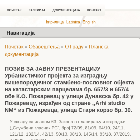
ПОЧЕТАК
ГАЛЕРИЈА
ДОКУМЕНТАЦИЈА
КОНТАКТ
ћирилица
Latinica
English
Навигација
Почетак
»
Обавештења
»
О Граду
»
Планска
документација
ПОЗИВ ЗА ЈАВНУ ПРЕЗЕНТАЦИЈУ
Урбанистичког пројекта за изградњу
вишепородичног стамбено-пословног објекта
на катастарским парцелама бр. 657/3 и 657/4
обе К.О. Пожаревац у улици Дунавска бр. 42 у
Пожаревцу, израђен од стране ,,Arhi studio
NMʻʻ из Пожаревца, улица Стари корзо бр. 30.
У складу са чланом 63. Закона о планирању и изградњи
(„Службени гласник РС“, број 72/09, 81/09, 64/10, 24/11,
121/12, 132/14, 42/13, 50/13, 98/13, 145/14, 83/18, 37/2019,