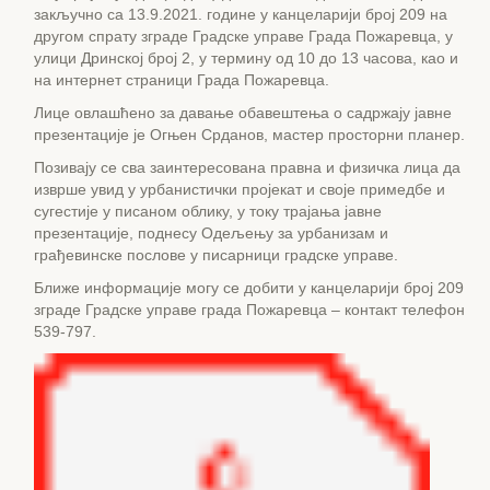
закључно са 13.9.2021. године у канцеларији број 209 на
другом спрату зграде Градске управе Града Пожаревца, у
улици Дринској број 2, у термину од 10 до 13 часова, као и
на интернет страници Града Пожаревца.
Лицe овлашћенo за давање обавештења о садржају јавне
презентације је Огњен Срданов, мастер просторни планер.
Позивају се сва заинтересована правна и физичка лица да
изврше увид у урбанистички пројекат и своје примедбе и
сугестије у писаном облику, у току трајања јавне
презентације, поднесу Одељењу за урбанизам и
грађевинске послове у писарници градске управе.
Ближе информације могу се добити у канцеларији број 209
зграде Градске управе града Пожаревца – контакт телефон
539-797.