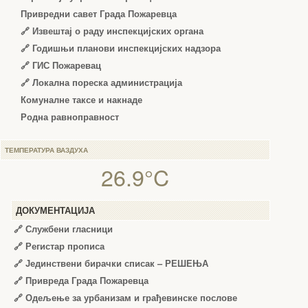
Привредни савет Града Пожаревца
🔗
Извештај о раду инспекцијских органа
🔗
Годишњи планови инспекцијских надзора
🔗 ГИС Пожаревац
🔗 Локална пореска администрација
Комуналне таксе и накнаде
Родна равноправност
ТЕМПЕРАТУРА ВАЗДУХА
26.9°C
ДОКУМЕНТАЦИЈА
🔗
Службени гласници
🔗
Регистар прописа
🔗
Јединствени бирачки списак – РЕШЕЊА
🔗
Привреда Града Пожаревца
🔗
Одељење за урбанизам и грађевинске послове