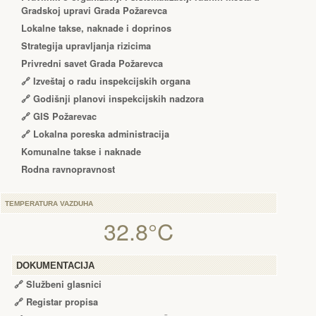
Gradskoj upravi Grada Požarevca
Lokalne takse, naknade i doprinos
Strategija upravljanja rizicima
Privredni savet Grada Požarevca
🔗
Izveštaj o radu inspekcijskih organa
🔗
Godišnji planovi inspekcijskih nadzora
🔗 GIS Požarevac
🔗 Lokalna poreska administracija
Komunalne takse i naknade
Rodna ravnopravnost
TEMPERATURA VAZDUHA
32.8°C
DOKUMENTACIJA
🔗
Službeni glasnici
🔗
Registar propisa