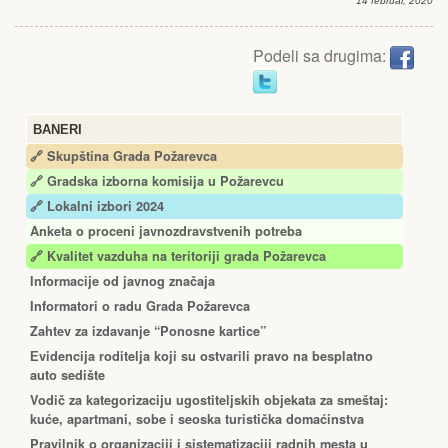
14 februar, 2020
Podeli sa drugima:
BANERI
🔗 Skupština Grada Požarevca
🔗
Gradska izborna komisija u Požarevcu
🔗 Lokalni izbori 2024
Anketa o proceni javnozdravstvenih potreba
🔗 Kvalitet vazduha na teritoriji grada Požarevca
Informacije od javnog značaja
Informatori o radu Grada Požarevca
Zahtev za izdavanje “Ponosne kartice”
Еvidencija roditelja koji su ostvarili pravo na besplatno
auto sedište
Vodič za kategorizaciju ugostiteljskih objekata za smeštaj:
kuće, apartmani, sobe i seoska turistička domaćinstva
Pravilnik o organizaciji i sistematizaciji radnih mesta u