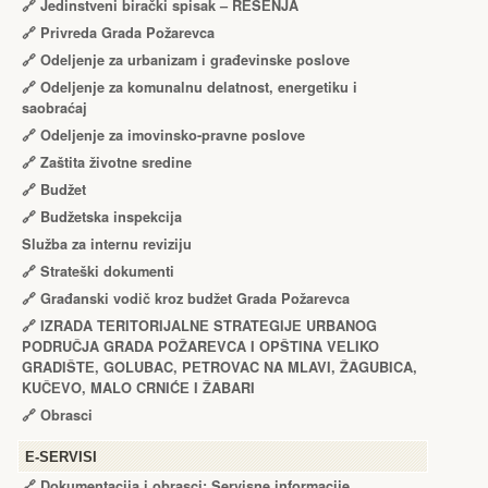
🔗
Jedinstveni birački spisak – RЕŠЕNJA
🔗
Privreda Grada Požarevca
🔗
Odeljenje za urbanizam i građevinske poslove
🔗
Odeljenje za komunalnu delatnost, energetiku i
saobraćaj
🔗
Odeljenje za imovinsko-pravne poslove
🔗
Zaštita životne sredine
🔗
Budžet
🔗
Budžetska inspekcija
Služba za internu reviziju
🔗
Strateški dokumenti
🔗
Građanski vodič kroz budžet Grada Požarevca
🔗
IZRADA TЕRITORIJALNЕ STRATЕGIJЕ URBANOG
PODRUČJA GRADA POŽARЕVCA I OPŠTINA VЕLIKO
GRADIŠTЕ, GOLUBAC, PЕTROVAC NA MLAVI, ŽAGUBICA,
KUČЕVO, MALO CRNIĆЕ I ŽABARI
🔗
Obrasci
Е-SERVISI
🔗 Dokumentacija i obrasci: Servisne informacije