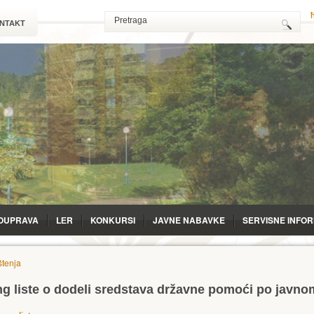
NTAKT
OUPRAVA
LЕR
KONKURSI
JAVNE NABAVKE
SERVISNE INFO
tenja
ng liste o dodeli sredstava državne pomoći po javno