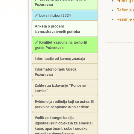
Predlog r
Požarevcu
Rešenje 
🔗 Lokalni izbori 2024
Rešenje 
Anketa o proceni
javnozdravstvenih potreba
🔗 Kvalitet vazduha na teritoriji
grada Požarevca
Informacije od javnog značaja
Informatori o radu Grada
Požarevca
Zahtev za izdavanje “Ponosne
kartice”
Еvidencija roditelja koji su ostvarili
pravo na besplatno auto sedište
Vodič za kategorizaciju
ugostiteljskih objekata za smeštaj:
kuće, apartmani, sobe i seoska
turistička domaćinstva