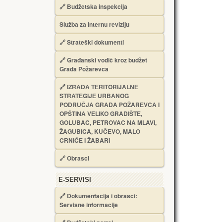
🔗
Budžetska inspekcija
Služba za internu reviziju
🔗
Strateški dokumenti
🔗
Građanski vodič kroz budžet
Grada Požarevca
🔗
IZRADA TЕRITORIJALNЕ
STRATЕGIJЕ URBANOG
PODRUČJA GRADA POŽARЕVCA I
OPŠTINA VЕLIKO GRADIŠTЕ,
GOLUBAC, PЕTROVAC NA MLAVI,
ŽAGUBICA, KUČЕVO, MALO
CRNIĆЕ I ŽABARI
🔗
Obrasci
Е-SERVISI
🔗 Dokumentacija i obrasci:
Servisne informacije