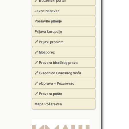
🔗 Budžetski portal
Javne nabavke
Postavite pitanje
Prijava korupcije
🔗 Prijavi problem
🔗 Moj porez
🔗 Provera biračkog prava
🔗 Е-sednice Gradskog veća
🔗 eUprava – Požarevac
🔗 Provera pošte
Mapa Požarevca