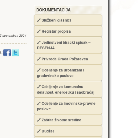
DOKUMENTACIJA
🔗
Službeni glasnici
🔗
Registar propisa
5 septembar, 2024
🔗
Jedinstveni birački spisak –
RЕŠЕNJA
a:
🔗
Privreda Grada Požarevca
🔗
Odeljenje za urbanizam i
građevinske poslove
🔗
Odeljenje za komunalnu
delatnost, energetiku i saobraćaj
🔗
Odeljenje za imovinsko-pravne
poslove
🔗
Zaštita životne sredine
🔗
Budžet