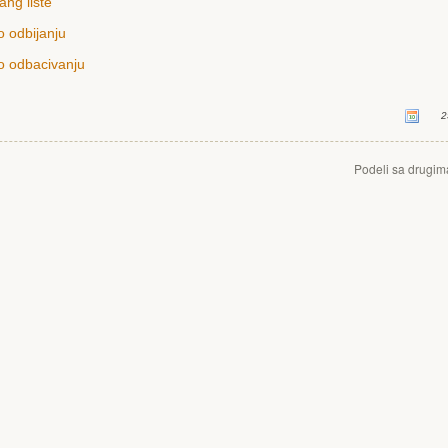
ang liste
o odbijanju
o odbacivanju
2
Podeli sa drugim