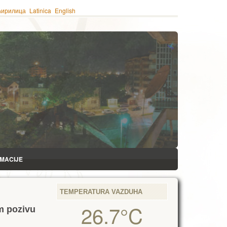
ћирилица
Latinica
English
RMACIJE
TEMPERATURA VAZDUHA
26.7°C
m pozivu