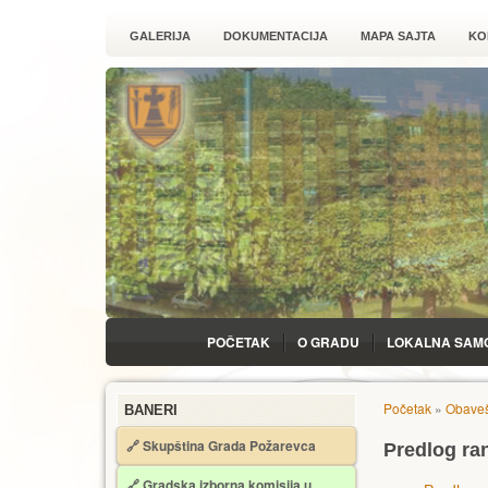
GALERIJA
DOKUMENTACIJA
MAPA SAJTA
KO
POČETAK
O GRADU
LOKALNA SAM
Početak
»
Obaveš
BANERI
🔗 Skupština Grada Požarevca
Predlog ra
🔗
Gradska izborna komisija u