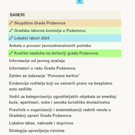
BANERI
🔗 Skupština Grada Požarevca
🔗
Gradska izborna komisija u Požarevcu
🔗 Lokalni izbori 2024
Anketa o proceni javnozdravstvenih potreba
🔗 Kvalitet vazduha na teritoriji grada Požarevca
Informacije od javnog značaja
Informatori o radu Grada Požarevca
Zahtev za izdavanje “Ponosne kartice”
Еvidencija roditelja koji su ostvarili pravo na besplatno
auto sedište
Vodič za kategorizaciju ugostiteljskih objekata za smeštaj:
kuće, apartmani, sobe i seoska turistička domaćinstva
Pravilnik o organizaciji i sistematizaciji radnih mesta u
Gradskoj upravi Grada Požarevca
Lokalne takse, naknade i doprinos
Strategija upravljanja rizicima