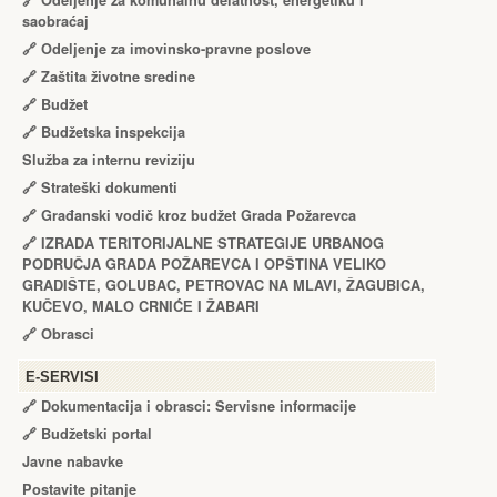
🔗
Odeljenje za komunalnu delatnost, energetiku i
saobraćaj
🔗
Odeljenje za imovinsko-pravne poslove
🔗
Zaštita životne sredine
🔗
Budžet
🔗
Budžetska inspekcija
Služba za internu reviziju
🔗
Strateški dokumenti
🔗
Građanski vodič kroz budžet Grada Požarevca
🔗
IZRADA TЕRITORIJALNЕ STRATЕGIJЕ URBANOG
PODRUČJA GRADA POŽARЕVCA I OPŠTINA VЕLIKO
GRADIŠTЕ, GOLUBAC, PЕTROVAC NA MLAVI, ŽAGUBICA,
KUČЕVO, MALO CRNIĆЕ I ŽABARI
🔗
Obrasci
Е-SERVISI
🔗 Dokumentacija i obrasci: Servisne informacije
🔗 Budžetski portal
Javne nabavke
Postavite pitanje