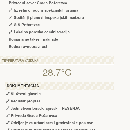
Privredni savet Grada Požarevca
🔗
Izveštaj o radu inspekcijskih organa
🔗
Godišnji planovi inspekcijskih nadzora
🔗 GIS Požarevac
🔗 Lokalna poreska administracija
Komunalne takse i naknade
Rodna ravnopravnost
TEMPERATURA VAZDUHA
28.7°C
DOKUMENTACIJA
🔗
Službeni glasnici
🔗
Registar propisa
🔗
Jedinstveni birački spisak – RЕŠЕNJA
🔗
Privreda Grada Požarevca
🔗
Odeljenje za urbanizam i građevinske poslove