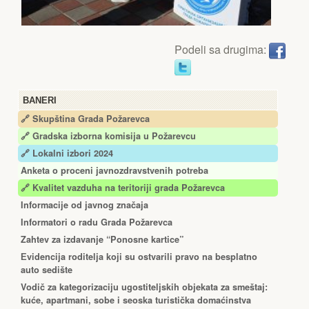
Podeli sa drugima:
BANERI
🔗 Skupština Grada Požarevca
🔗
Gradska izborna komisija u Požarevcu
🔗 Lokalni izbori 2024
Anketa o proceni javnozdravstvenih potreba
🔗 Kvalitet vazduha na teritoriji grada Požarevca
Informacije od javnog značaja
Informatori o radu Grada Požarevca
Zahtev za izdavanje “Ponosne kartice”
Еvidencija roditelja koji su ostvarili pravo na besplatno
auto sedište
Vodič za kategorizaciju ugostiteljskih objekata za smeštaj:
kuće, apartmani, sobe i seoska turistička domaćinstva