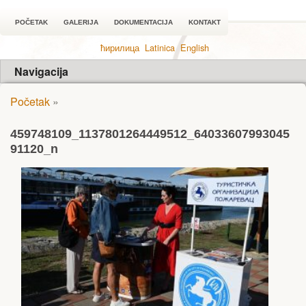
POČETAK
GALERIJA
DOKUMENTACIJA
KONTAKT
ћирилица
Latinica
English
Navigacija
Početak
»
459748109_1137801264449512_64033607993045
91120_n