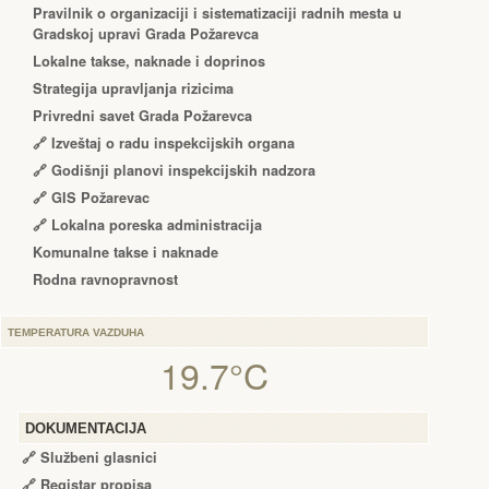
Pravilnik o organizaciji i sistematizaciji radnih mesta u
Gradskoj upravi Grada Požarevca
Lokalne takse, naknade i doprinos
Strategija upravljanja rizicima
Privredni savet Grada Požarevca
🔗
Izveštaj o radu inspekcijskih organa
🔗
Godišnji planovi inspekcijskih nadzora
🔗 GIS Požarevac
🔗 Lokalna poreska administracija
Komunalne takse i naknade
Rodna ravnopravnost
TEMPERATURA VAZDUHA
19.7°C
DOKUMENTACIJA
🔗
Službeni glasnici
🔗
Registar propisa