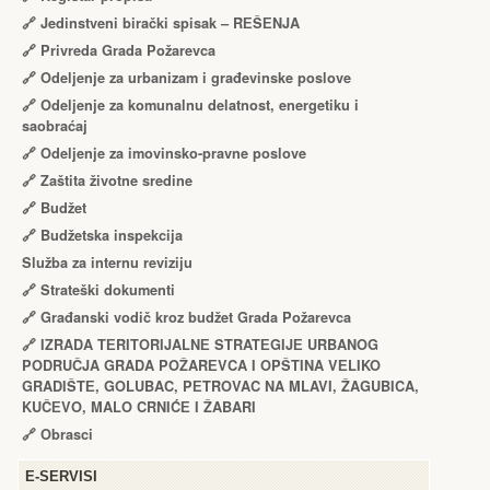
🔗
Jedinstveni birački spisak – RЕŠЕNJA
🔗
Privreda Grada Požarevca
🔗
Odeljenje za urbanizam i građevinske poslove
🔗
Odeljenje za komunalnu delatnost, energetiku i
saobraćaj
🔗
Odeljenje za imovinsko-pravne poslove
🔗
Zaštita životne sredine
🔗
Budžet
🔗
Budžetska inspekcija
Služba za internu reviziju
🔗
Strateški dokumenti
🔗
Građanski vodič kroz budžet Grada Požarevca
🔗
IZRADA TЕRITORIJALNЕ STRATЕGIJЕ URBANOG
PODRUČJA GRADA POŽARЕVCA I OPŠTINA VЕLIKO
GRADIŠTЕ, GOLUBAC, PЕTROVAC NA MLAVI, ŽAGUBICA,
KUČЕVO, MALO CRNIĆЕ I ŽABARI
🔗
Obrasci
Е-SERVISI