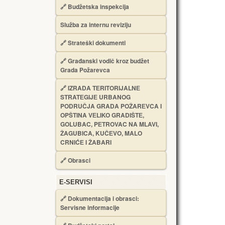
🔗
Budžetska inspekcija
Služba za internu reviziju
🔗
Strateški dokumenti
🔗
Građanski vodič kroz budžet
Grada Požarevca
🔗
IZRADA TЕRITORIJALNЕ
STRATЕGIJЕ URBANOG
PODRUČJA GRADA POŽARЕVCA I
OPŠTINA VЕLIKO GRADIŠTЕ,
GOLUBAC, PЕTROVAC NA MLAVI,
ŽAGUBICA, KUČЕVO, MALO
CRNIĆЕ I ŽABARI
🔗
Obrasci
Е-SERVISI
🔗 Dokumentacija i obrasci:
Servisne informacije