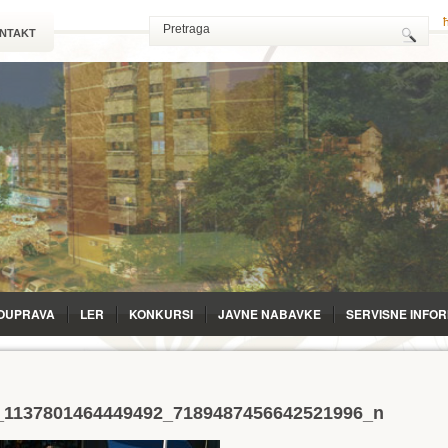
NTAKT
OUPRAVA
LЕR
KONKURSI
JAVNE NABAVKE
SERVISNE INFO
_1137801464449492_7189487456642521996_n