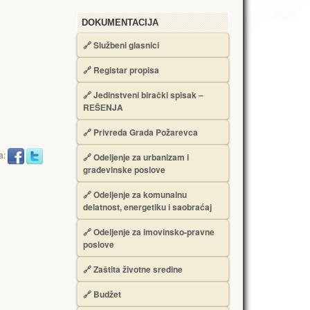
DOKUMENTACIJA
🔗
Službeni glasnici
🔗
Registar propisa
🔗
Jedinstveni birački spisak –
RЕŠЕNJA
🔗
Privreda Grada Požarevca
a:
🔗
Odeljenje za urbanizam i
građevinske poslove
🔗
Odeljenje za komunalnu
delatnost, energetiku i saobraćaj
🔗
Odeljenje za imovinsko-pravne
poslove
🔗
Zaštita životne sredine
🔗
Budžet