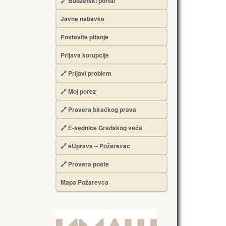
🔗 Budžetski portal
Javne nabavke
Postavite pitanje
Prijava korupcije
🔗 Prijavi problem
🔗 Moj porez
🔗 Provera biračkog prava
🔗 Е-sednice Gradskog veća
🔗 eUprava – Požarevac
🔗 Provera pošte
Mapa Požarevca