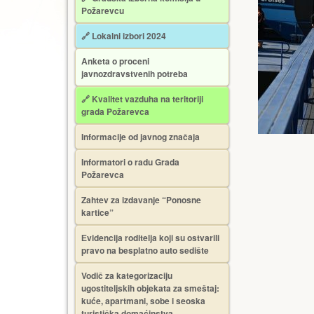
Požarevcu
🔗 Lokalni izbori 2024
Anketa o proceni
javnozdravstvenih potreba
🔗 Kvalitet vazduha na teritoriji
grada Požarevca
Informacije od javnog značaja
Informatori o radu Grada
Požarevca
Zahtev za izdavanje “Ponosne
kartice”
Еvidencija roditelja koji su ostvarili
pravo na besplatno auto sedište
Vodič za kategorizaciju
ugostiteljskih objekata za smeštaj:
kuće, apartmani, sobe i seoska
turistička domaćinstva