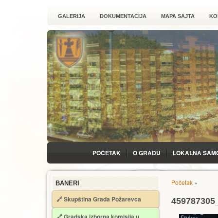
GALERIJA
DOKUMENTACIJA
MAPA SAJTA
KO
POČETAK
O GRADU
LOKALNA SAM
Početak
»
BANERI
🔗 Skupština Grada Požarevca
459787305
🔗
Gradska izborna komisija u