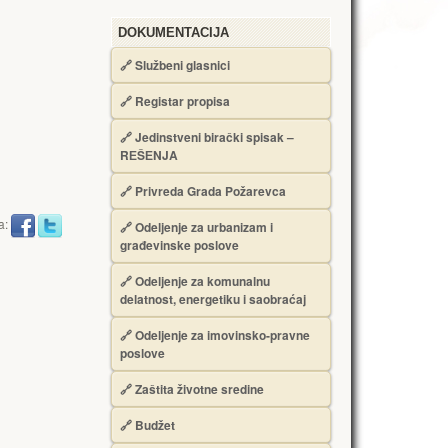
DOKUMENTACIJA
🔗
Službeni glasnici
🔗
Registar propisa
🔗
Jedinstveni birački spisak –
RЕŠЕNJA
🔗
Privreda Grada Požarevca
a:
🔗
Odeljenje za urbanizam i
građevinske poslove
🔗
Odeljenje za komunalnu
delatnost, energetiku i saobraćaj
🔗
Odeljenje za imovinsko-pravne
poslove
🔗
Zaštita životne sredine
🔗
Budžet