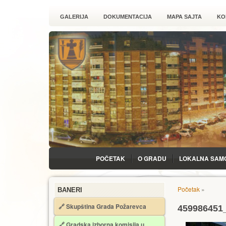
GALERIJA
DOKUMENTACIJA
MAPA SAJTA
KO
POČETAK
O GRADU
LOKALNA SAM
Početak
»
BANERI
🔗 Skupština Grada Požarevca
459986451
🔗
Gradska izborna komisija u