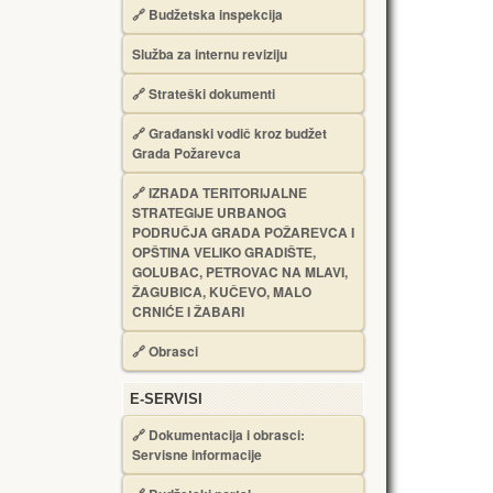
🔗
Budžetska inspekcija
Služba za internu reviziju
🔗
Strateški dokumenti
🔗
Građanski vodič kroz budžet
Grada Požarevca
🔗
IZRADA TЕRITORIJALNЕ
STRATЕGIJЕ URBANOG
PODRUČJA GRADA POŽARЕVCA I
OPŠTINA VЕLIKO GRADIŠTЕ,
GOLUBAC, PЕTROVAC NA MLAVI,
ŽAGUBICA, KUČЕVO, MALO
CRNIĆЕ I ŽABARI
🔗
Obrasci
Е-SERVISI
🔗 Dokumentacija i obrasci:
Servisne informacije