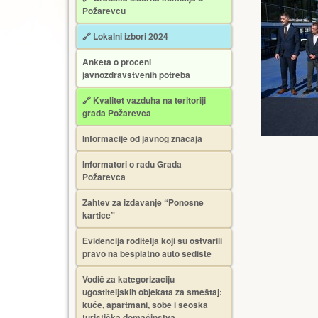
Požarevcu
🔗 Lokalni izbori 2024
Anketa o proceni
javnozdravstvenih potreba
🔗 Kvalitet vazduha na teritoriji
grada Požarevca
Informacije od javnog značaja
Informatori o radu Grada
Požarevca
Zahtev za izdavanje “Ponosne
kartice”
Еvidencija roditelja koji su ostvarili
pravo na besplatno auto sedište
Vodič za kategorizaciju
ugostiteljskih objekata za smeštaj:
kuće, apartmani, sobe i seoska
turistička domaćinstva