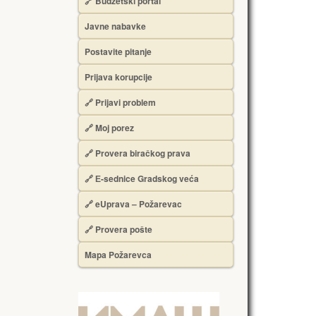
🔗 Budžetski portal
Javne nabavke
Postavite pitanje
Prijava korupcije
🔗 Prijavi problem
🔗 Moj porez
🔗 Provera biračkog prava
🔗 Е-sednice Gradskog veća
🔗 eUprava – Požarevac
🔗 Provera pošte
Mapa Požarevca