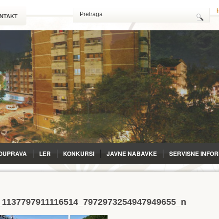
NTAKT
OUPRAVA
LЕR
KONKURSI
JAVNE NABAVKE
SERVISNE INFO
_1137797911116514_7972973254947949655_n