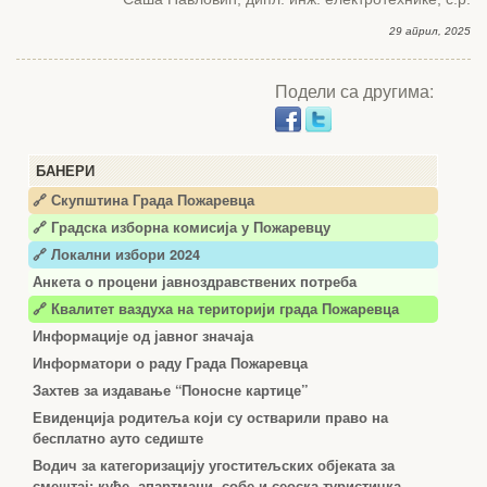
29 април, 2025
Подели са другима:
БАНЕРИ
🔗 Скупштина Града Пожаревца
🔗
Градска изборна комисија у Пожаревцу
🔗 Локални избори 2024
Анкета о процени јавноздравствених потреба
🔗 Квалитет ваздуха на територији града Пожаревца
Информације од јавног значаја
Информатори о раду Града Пожаревца
Захтев за издавање “Поносне картице”
Евиденција родитеља који су остварили право на
бесплатно ауто седиште
Водич за категоризацију угоститељских објеката за
смештај: куће, апартмани, собе и сеоска туристичка