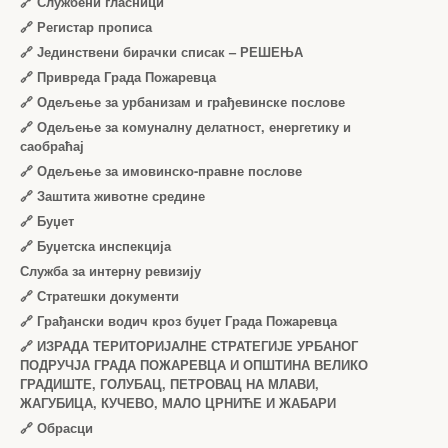
🔗
Службени гласници
🔗
Регистар прописа
🔗
Јединствени бирачки списак – РЕШЕЊА
🔗
Привреда Града Пожаревца
🔗
Одељење за урбанизам и грађевинске послове
🔗
Одељење за комуналну делатност, енергетику и
саобраћај
🔗
Одељење за имовинско-правне послове
🔗
Заштита животне средине
🔗
Буџет
🔗
Буџетска инспекција
Служба за интерну ревизију
🔗
Стратешки документи
🔗
Грађански водич кроз буџет Града Пожаревца
🔗
ИЗРАДА ТЕРИТОРИЈАЛНЕ СТРАТЕГИЈЕ УРБАНОГ
ПОДРУЧЈА ГРАДА ПОЖАРЕВЦА И ОПШТИНА ВЕЛИКО
ГРАДИШТЕ, ГОЛУБАЦ, ПЕТРОВАЦ НА МЛАВИ,
ЖАГУБИЦА, КУЧЕВО, МАЛО ЦРНИЋЕ И ЖАБАРИ
🔗
Обрасци