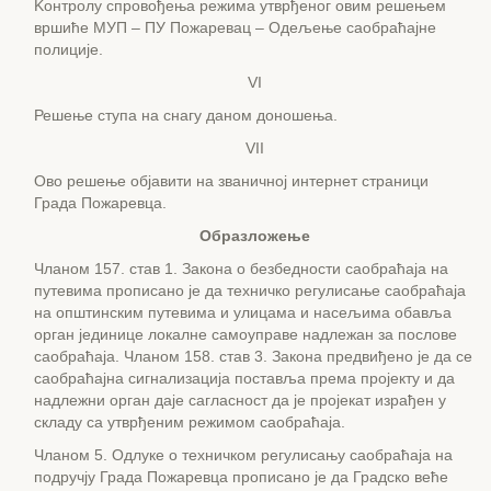
Koнтролу спровођења режима утврђеног овим решењем
вршиће МУП – ПУ Пожаревац – Одељењe саобраћајне
полиције.
VI
Решење ступа на снагу даном доношења.
VII
Ово решење објавити на званичној интернет страници
Града Пожаревца.
Образложење
Чланом 157. став 1. Закона о безбедности саобраћаја на
путевима прописано је да техничко регулисање саобраћаја
на општинским путевима и улицама и насељима обавља
орган јединице локалне самоуправе надлежан за послове
саобраћаја. Чланом 158. став 3. Закона предвиђено је да се
саобраћајна сигнализација поставља према пројекту и да
надлежни орган даје сагласност да је пројекат израђен у
складу са утврђеним режимом саобраћаја.
Чланом 5. Одлуке о техничком регулисању саобраћаја на
подручју Града Пожаревца прописано је да Градско веће