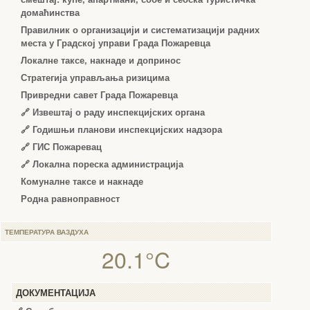
домаћинства
Правилник о организацији и систематизацији радних
места у Градској управи Града Пожаревца
Локалне таксе, накнаде и допринос
Стратегија управљања ризицима
Привредни савет Града Пожаревца
🔗
Извештај о раду инспекцијских органа
🔗
Годишњи планови инспекцијских надзора
🔗 ГИС Пожаревац
🔗 Локална пореска администрација
Комуналне таксе и накнаде
Родна равноправност
ТЕМПЕРАТУРА ВАЗДУХА
20.1°C
ДОКУМЕНТАЦИЈА