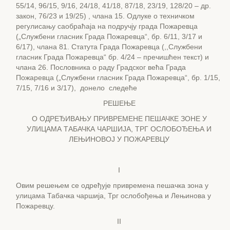
55/14, 96/15, 9/16, 24/18, 41/18, 87/18, 23/19, 128/20 – др.
закон, 76/23 и 19/25) , члана 15. Одлуке о техничком
регулисању саобраћаја на подручју града Пожаревца
(„Службени гласник Града Пожаревца“, бр. 6/11, 3/17 и
6/17), члана 81. Статута Града Пожаревца (,,Службени
гласник Града Пожаревца“ бр. 4/24 – пречишћен текст) и
члана 26. Пословника о раду Градског већа Града
Пожаревца („Службени гласник Града Пожаревца“, бр. 1/15,
7/15, 7/16 и 3/17), донело следеће
РЕШЕЊЕ
O ОДРЕЂИВАЊУ ПРИВРЕМЕНЕ ПЕШАЧКЕ ЗОНЕ У
УЛИЦАМА ТАБАЧКА ЧАРШИЈА, ТРГ ОСЛОБОЂЕЊА И
ЛЕЊИНОВОЈ У ПОЖАРЕВЦУ
I
Овим решењем се одређује привремена пешачка зона у
улицама Табачка чаршија, Трг ослобођења и Лењинова у
Пожаревцу.
II