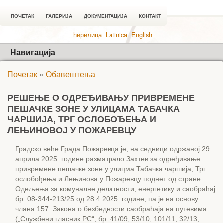
ПОЧЕТАК
ГАЛЕРИЈА
ДОКУМЕНТАЦИЈА
КОНТАКТ
ћирилица
Latinica
English
Навигација
Почетак
»
Обавештења
РЕШЕЊЕ O ОДРЕЂИВАЊУ ПРИВРЕМЕНЕ
ПЕШАЧКЕ ЗОНЕ У УЛИЦАМА ТАБАЧКА
ЧАРШИЈА, ТРГ ОСЛОБОЂЕЊА И
ЛЕЊИНОВОЈ У ПОЖАРЕВЦУ
Градско веће Града Пожаревца је, на седници одржаној 29.
априла 2025. године разматрало Захтев за одређивање
привремене пешачке зоне у улицма Табачка чаршија, Трг
ослобођења и Лењинова у Пожаревцу поднет од стране
Одељења за комуналне делатности, енергетику и саобраћај
бр. 08-344-213/25 од 28.4.2025. године, па је на основу
члана 157. Закона о безбедности саобраћаја на путевима
(„Службени гласник РС“, бр. 41/09, 53/10, 101/11, 32/13,