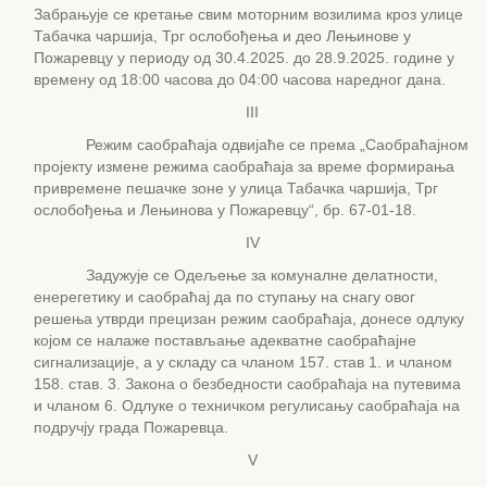
Забрањује се кретање свим моторним возилима кроз улице
Табачка чаршија, Трг ослобођења и део Лењинове у
Пожаревцу у периоду од 30.4.2025. до 28.9.2025. године у
времену од 18:00 часова до 04:00 часова наредног дана.
III
Режим саобраћаја одвијаће се према „Саобраћајном
пројекту измене режима саобраћаја за време формирања
привремене пешачке зоне у улица Табачка чаршија, Трг
ослобођења и Лењинова у Пожаревцу“, бр. 67-01-18.
IV
Задужује се Одељење за комуналне делатности,
енерегетику и саобраћај да по ступању на снагу овог
решења утврди прецизан режим саобраћаја, донесе одлуку
којом се налаже постављање адекватне саобраћајне
сигнализације, а у складу са чланом 157. став 1. и чланом
158. став. 3. Закона о безбедности саобраћаја на путевима
и чланом 6. Одлуке о техничком регулисању саобраћаја на
подручју града Пожаревца.
V