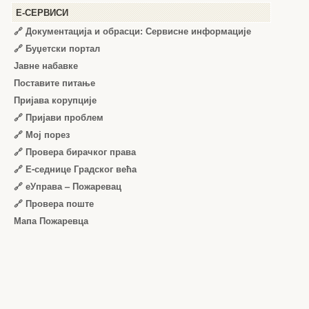
Е-СЕРВИСИ
🔗 Документација и обрасци: Сервисне информације
🔗 Буџетски портал
Јавне набавке
Поставите питање
Пријава корупције
🔗 Пријави проблем
🔗 Мој порез
🔗 Провера бирачког права
🔗 Е-седнице Градског већа
🔗 еУправа – Пожаревац
🔗 Провера поште
Мапа Пожаревца