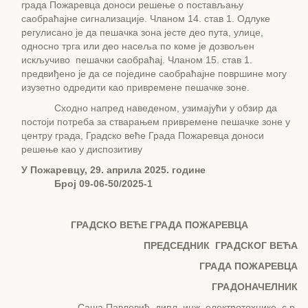
града Пожаревца доноси решење о постављању
саобраћајне сигнализације. Чланом 14. став 1. Одлуке
регулисано је да пешачка зона јесте део пута, улице,
односно трга или део насеља по коме је дозвољен
искључиво пешачки саобраћај. Чланом 15. став 1.
предвиђено је да се поједине саобраћајне површине могу
изузетно одредити као привремене пешачке зоне.
Сходно напред наведеном, узимајући у обзир да
постоји потреба за стварањем привремене пешачке зоне у
центру града, Градско веће Града Пожаревца доноси
решење као у диспозитиву
У Пожаревцу
, 29. априла 2025.
године
Број 09-06-50/2025-1
ГРАДСКО ВЕЋЕ ГРАДА ПОЖАРЕВЦА
ПРЕДСЕД
НИК
ГРАДСКОГ ВЕЋА
ГРАДА ПОЖАРЕВЦА
ГРАДОНАЧЕЛНИК
Саша Павловић, дипл. инж. електротехнике, с.р.