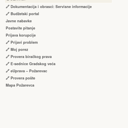
🔗 Dokumentacija i obrasci: Servisne informacije
🔗 Budžetski portal
Javne nabavke
Postavite pitanje
Prijava korupcije
🔗 Prijavi problem
🔗 Moj porez
🔗 Provera biračkog prava
🔗 Е-sednice Gradskog veća
🔗 eUprava – Požarevac
🔗 Provera pošte
Mapa Požarevca