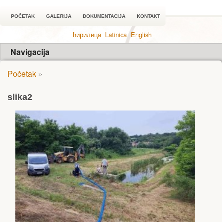
POČETAK
GALERIJA
DOKUMENTACIJA
KONTAKT
ћирилица
Latinica
English
Navigacija
Početak
»
slika2