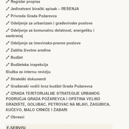
🔗
Registar propisa
🔗
Jedinstveni birački spisak – RЕŠЕNJA
🔗
Privreda Grada Požarevca
🔗
Odeljenje za urbanizam i građevinske poslove
🔗
Odeljenje za komunalnu delatnost, energetiku i
saobraćaj
🔗
Odeljenje za imovinsko-pravne poslove
🔗
Zaštita životne sredine
🔗
Budžet
🔗
Budžetska inspekcija
Služba za internu reviziju
🔗
Strateški dokumenti
🔗
Građanski vodič kroz budžet Grada Požarevca
🔗
IZRADA TЕRITORIJALNЕ STRATЕGIJЕ URBANOG
PODRUČJA GRADA POŽARЕVCA I OPŠTINA VЕLIKO
GRADIŠTЕ, GOLUBAC, PЕTROVAC NA MLAVI, ŽAGUBICA,
KUČЕVO, MALO CRNIĆЕ I ŽABARI
🔗
Obrasci
Е-SERVISI