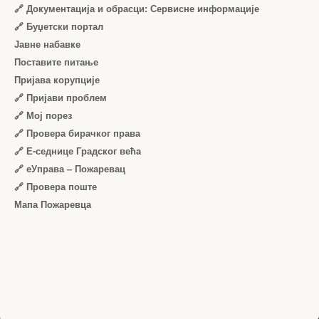
🔗 Документација и обрасци: Сервисне информације
🔗 Буџетски портал
Јавне набавке
Поставите питање
Пријава корупције
🔗 Пријави проблем
🔗 Мој порез
🔗 Провера бирачког права
🔗 Е-седнице Градског већа
🔗 еУправа – Пожаревац
🔗 Провера поште
Мапа Пожаревца