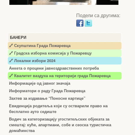
Подели са другима:
БАНЕРИ
🔗 Скупштина Града Пожаревца
🔗
Градска изборна комисија у Пожаревцу
🔗 Локални избори 2024
Анкета о процени јавноздравствених потреба
🔗 Квалитет ваздуха на територији града Пожаревца
Информације од јавног значаја
Информатори о раду Града Пожаревца
Захтев за издавање “Поносне картице”
Евиденција родитеља који су остварили право на
бесплатно ауто седиште
Водич за категоризацију угоститељских објеката за
смештај: куће, апартмани, собе и сеоска туристичка
домаћинства