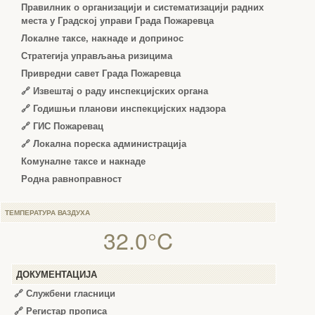
Правилник о организацији и систематизацији радних
места у Градској управи Града Пожаревца
Локалне таксе, накнаде и допринос
Стратегија управљања ризицима
Привредни савет Града Пожаревца
🔗
Извештај о раду инспекцијских органа
🔗
Годишњи планови инспекцијских надзора
🔗 ГИС Пожаревац
🔗 Локална пореска администрација
Комуналне таксе и накнаде
Родна равноправност
ТЕМПЕРАТУРА ВАЗДУХА
32.0°C
ДОКУМЕНТАЦИЈА
🔗
Службени гласници
🔗
Регистар прописа