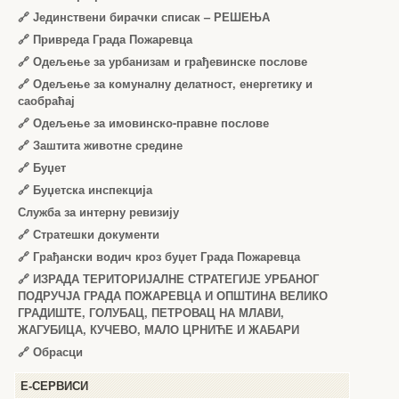
🔗
Јединствени бирачки списак – РЕШЕЊА
🔗
Привреда Града Пожаревца
🔗
Одељење за урбанизам и грађевинске послове
🔗
Одељење за комуналну делатност, енергетику и
саобраћај
🔗
Одељење за имовинско-правне послове
🔗
Заштита животне средине
🔗
Буџет
🔗
Буџетска инспекција
Служба за интерну ревизију
🔗
Стратешки документи
🔗
Грађански водич кроз буџет Града Пожаревца
🔗
ИЗРАДА ТЕРИТОРИЈАЛНЕ СТРАТЕГИЈЕ УРБАНОГ
ПОДРУЧЈА ГРАДА ПОЖАРЕВЦА И ОПШТИНА ВЕЛИКО
ГРАДИШТЕ, ГОЛУБАЦ, ПЕТРОВАЦ НА МЛАВИ,
ЖАГУБИЦА, КУЧЕВО, МАЛО ЦРНИЋЕ И ЖАБАРИ
🔗
Обрасци
Е-СЕРВИСИ