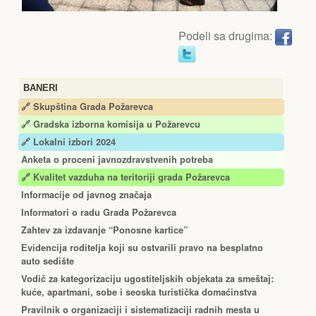
Podeli sa drugima:
BANERI
🔗 Skupština Grada Požarevca
🔗
Gradska izborna komisija u Požarevcu
🔗 Lokalni izbori 2024
Anketa o proceni javnozdravstvenih potreba
🔗 Kvalitet vazduha na teritoriji grada Požarevca
Informacije od javnog značaja
Informatori o radu Grada Požarevca
Zahtev za izdavanje “Ponosne kartice”
Еvidencija roditelja koji su ostvarili pravo na besplatno
auto sedište
Vodič za kategorizaciju ugostiteljskih objekata za smeštaj:
kuće, apartmani, sobe i seoska turistička domaćinstva
Pravilnik o organizaciji i sistematizaciji radnih mesta u