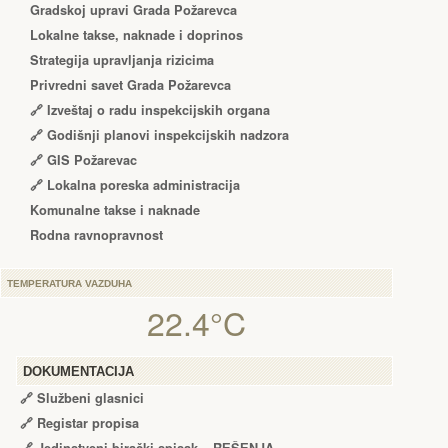
Gradskoj upravi Grada Požarevca
Lokalne takse, naknade i doprinos
Strategija upravljanja rizicima
Privredni savet Grada Požarevca
🔗
Izveštaj o radu inspekcijskih organa
🔗
Godišnji planovi inspekcijskih nadzora
🔗 GIS Požarevac
🔗 Lokalna poreska administracija
Komunalne takse i naknade
Rodna ravnopravnost
TEMPERATURA VAZDUHA
22.4°C
DOKUMENTACIJA
🔗
Službeni glasnici
🔗
Registar propisa