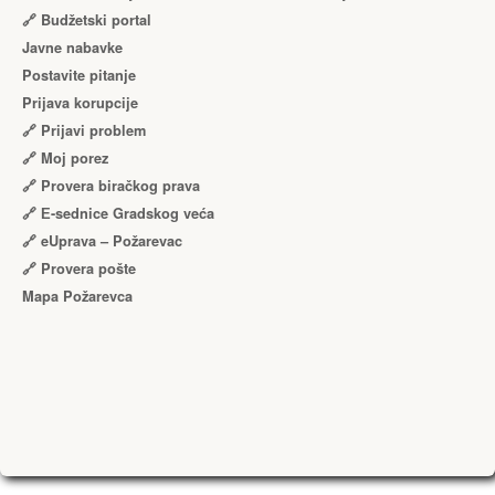
🔗 Budžetski portal
Javne nabavke
Postavite pitanje
Prijava korupcije
🔗 Prijavi problem
🔗 Moj porez
🔗 Provera biračkog prava
🔗 Е-sednice Gradskog veća
🔗 eUprava – Požarevac
🔗 Provera pošte
Mapa Požarevca