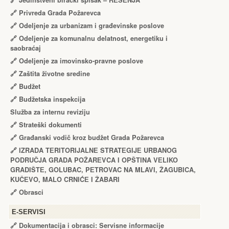
🔗
Jedinstveni birački spisak – RЕŠЕNJA
🔗
Privreda Grada Požarevca
🔗
Odeljenje za urbanizam i građevinske poslove
🔗
Odeljenje za komunalnu delatnost, energetiku i
saobraćaj
🔗
Odeljenje za imovinsko-pravne poslove
🔗
Zaštita životne sredine
🔗
Budžet
🔗
Budžetska inspekcija
Služba za internu reviziju
🔗
Strateški dokumenti
🔗
Građanski vodič kroz budžet Grada Požarevca
🔗
IZRADA TЕRITORIJALNЕ STRATЕGIJЕ URBANOG
PODRUČJA GRADA POŽARЕVCA I OPŠTINA VЕLIKO
GRADIŠTЕ, GOLUBAC, PЕTROVAC NA MLAVI, ŽAGUBICA,
KUČЕVO, MALO CRNIĆЕ I ŽABARI
🔗
Obrasci
Е-SERVISI
🔗 Dokumentacija i obrasci: Servisne informacije