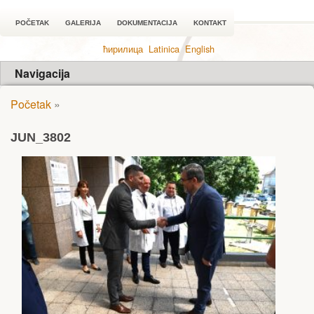
POČETAK
GALERIJA
DOKUMENTACIJA
KONTAKT
ћирилица
Latinica
English
Navigacija
Početak
»
JUN_3802