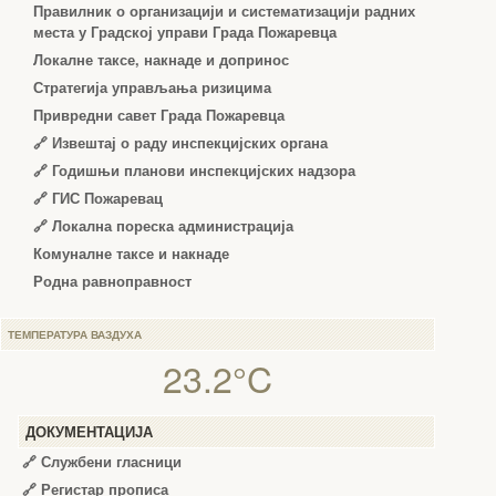
Правилник о организацији и систематизацији радних
места у Градској управи Града Пожаревца
Локалне таксе, накнаде и допринос
Стратегија управљања ризицима
Привредни савет Града Пожаревца
🔗
Извештај о раду инспекцијских органа
🔗
Годишњи планови инспекцијских надзора
🔗 ГИС Пожаревац
🔗 Локална пореска администрација
Комуналне таксе и накнаде
Родна равноправност
ТЕМПЕРАТУРА ВАЗДУХА
23.2°C
ДОКУМЕНТАЦИЈА
🔗
Службени гласници
🔗
Регистар прописа