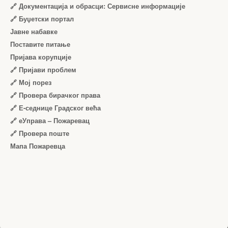
🔗 Документација и обрасци: Сервисне информације
🔗 Буџетски портал
Јавне набавке
Поставите питање
Пријава корупције
🔗 Пријави проблем
🔗 Мој порез
🔗 Провера бирачког права
🔗 Е-седнице Градског већа
🔗 еУправа – Пожаревац
🔗 Провера поште
Мапа Пожаревца