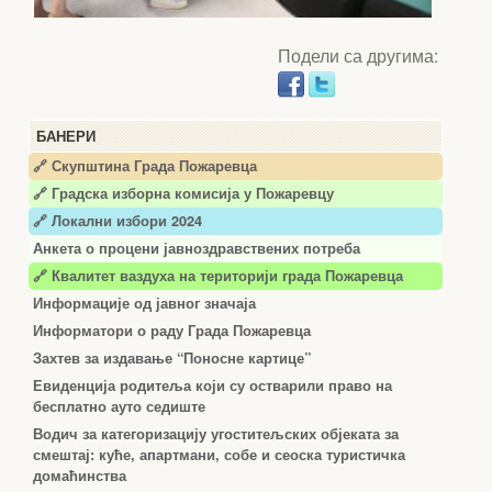
Подели са другима:
БАНЕРИ
🔗 Скупштина Града Пожаревца
🔗
Градска изборна комисија у Пожаревцу
🔗 Локални избори 2024
Анкета о процени јавноздравствених потреба
🔗 Квалитет ваздуха на територији града Пожаревца
Информације од јавног значаја
Информатори о раду Града Пожаревца
Захтев за издавање “Поносне картице”
Евиденција родитеља који су остварили право на
бесплатно ауто седиште
Водич за категоризацију угоститељских објеката за
смештај: куће, апартмани, собе и сеоска туристичка
домаћинства