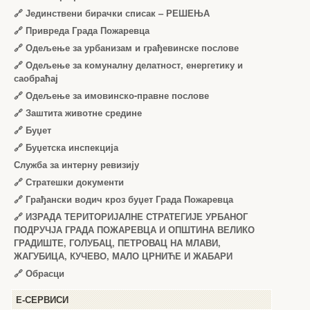
🔗
Јединствени бирачки списак – РЕШЕЊА
🔗
Привреда Града Пожаревца
🔗
Одељење за урбанизам и грађевинске послове
🔗
Одељење за комуналну делатност, енергетику и
саобраћај
🔗
Одељење за имовинско-правне послове
🔗
Заштита животне средине
🔗
Буџет
🔗
Буџетска инспекција
Служба за интерну ревизију
🔗
Стратешки документи
🔗
Грађански водич кроз буџет Града Пожаревца
🔗
ИЗРАДА ТЕРИТОРИЈАЛНЕ СТРАТЕГИЈЕ УРБАНОГ
ПОДРУЧЈА ГРАДА ПОЖАРЕВЦА И ОПШТИНА ВЕЛИКО
ГРАДИШТЕ, ГОЛУБАЦ, ПЕТРОВАЦ НА МЛАВИ,
ЖАГУБИЦА, КУЧЕВО, МАЛО ЦРНИЋЕ И ЖАБАРИ
🔗
Обрасци
Е-СЕРВИСИ