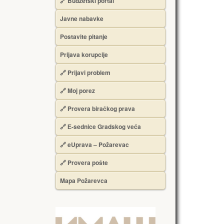
🔗 Budžetski portal
Javne nabavke
Postavite pitanje
Prijava korupcije
🔗 Prijavi problem
🔗 Moj porez
🔗 Provera biračkog prava
🔗 Е-sednice Gradskog veća
🔗 eUprava – Požarevac
🔗 Provera pošte
Mapa Požarevca