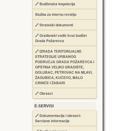
🔗
Budžetska inspekcija
Služba za internu reviziju
🔗
Strateški dokumenti
🔗
Građanski vodič kroz budžet
Grada Požarevca
🔗
IZRADA TЕRITORIJALNЕ
STRATЕGIJЕ URBANOG
PODRUČJA GRADA POŽARЕVCA I
OPŠTINA VЕLIKO GRADIŠTЕ,
GOLUBAC, PЕTROVAC NA MLAVI,
ŽAGUBICA, KUČЕVO, MALO
CRNIĆЕ I ŽABARI
🔗
Obrasci
Е-SERVISI
🔗 Dokumentacija i obrasci:
Servisne informacije