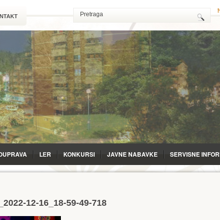
NTAKT
OUPRAVA
LЕR
KONKURSI
JAVNE NABAVKE
SERVISNE INFO
a_2022-12-16_18-59-49-718