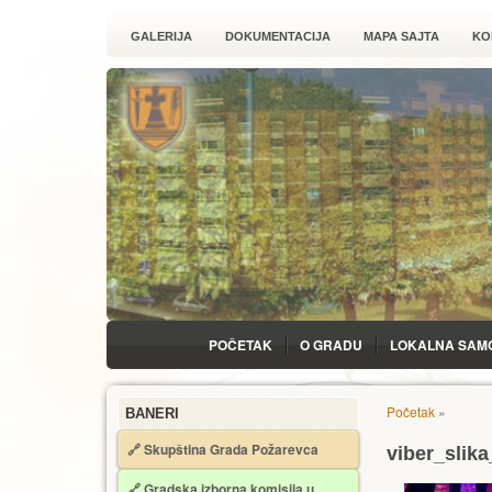
GALERIJA
DOKUMENTACIJA
MAPA SAJTA
KO
POČETAK
O GRADU
LOKALNA SAM
Početak
»
BANERI
🔗 Skupština Grada Požarevca
viber_slik
🔗
Gradska izborna komisija u