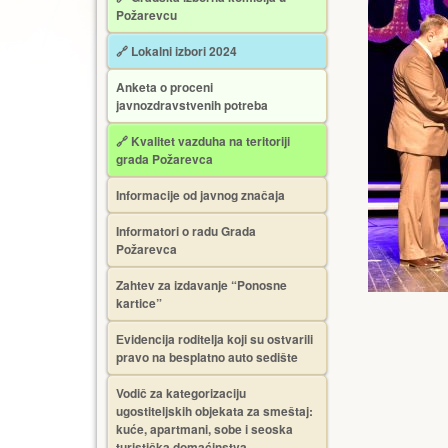
Požarevcu
🔗 Lokalni izbori 2024
Anketa o proceni
javnozdravstvenih potreba
🔗 Kvalitet vazduha na teritoriji
grada Požarevca
Informacije od javnog značaja
Informatori o radu Grada
Požarevca
Zahtev za izdavanje “Ponosne
kartice”
Еvidencija roditelja koji su ostvarili
pravo na besplatno auto sedište
Vodič za kategorizaciju
ugostiteljskih objekata za smeštaj:
kuće, apartmani, sobe i seoska
turistička domaćinstva