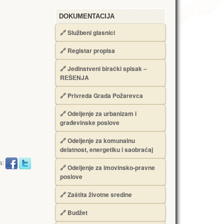
DOKUMENTACIJA
🔗
Službeni glasnici
🔗
Registar propisa
🔗
Jedinstveni birački spisak –
RЕŠЕNJA
🔗
Privreda Grada Požarevca
🔗
Odeljenje za urbanizam i
građevinske poslove
🔗
Odeljenje za komunalnu
delatnost, energetiku i saobraćaj
a:
🔗
Odeljenje za imovinsko-pravne
poslove
🔗
Zaštita životne sredine
🔗
Budžet