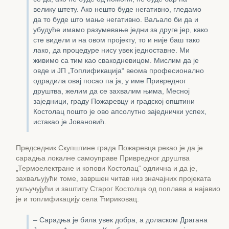
велику штету. Ако нешто буде негативно, гледамо
да то буде што мање негативно. Ваљало би да и
убудуће имамо разумевање једни за друге јер, како
сте видели и на овом пројекту, то и није баш тако
лако, да процедуре нису увек једноставне. Ми
живимо са тим као свакодневицом. Мислим да је
овде и ЈП „Топлификација“ веома професионално
одрадила овај посао па ја, у име Привредног
друштва, желим да се захвалим њима, Месној
заједници, граду Пожаревцу и градској општини
Костолац пошто је ово апсолутно заједнички успех,
истакао је Јовановић.
Председник Скупштине града Пожаревца рекао је да је
сарадња локалне самоуправе Привредног друштва
„Термоелектране и копови Костолац“ одлична и да је,
захваљујући томе, завршен читав низ значајних пројеката
укључујући и заштиту Старог Костолца од поплава а најавио
је и топлификацију села Ћириковац.
– Сарадња је била увек добра, а доласком Драгана