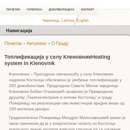
ПОЧЕТАК
ГАЛЕРИЈА
ДОКУМЕНТАЦИЈА
КОНТАКТ
ћирилица
Latinica
English
Навигација
Почетак
»
Актуелно
»
О Граду
Топлификација у селу Кленовник
Heating
system in Klenovnik
Кленовник – Пригодном свечаношћу у селу Кленовник
надомак Костолца обележено је увођење топлификације у
250 домаћинстава. Председник Савета Месне заједнице
Кленовник Бобан Огњановић захвалио је Привредном
друштву „Термоелектране и копови Костолац“ и граду
Пожаревцу на реализацији ове инвестиције вредне више од
160 милиона динара.
Градоначелник Пожаревца Миодраг Милосављевић рекао је
овом приликом да је у енергетском гиганту из Костолца
препознат значај заштите животне средине па су уложили