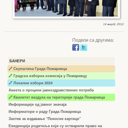
14 март, 2012
Подели са другима:
БАНЕРИ
🔗 Скупштина Града Пожаревца
🔗
Градска изборна комисија у Пожаревцу
🔗 Локални избори 2024
Анкета о процени јавноздравствених потреба
🔗 Квалитет ваздуха на територији града Пожаревца
Информације од јавног значаја
Информатори о раду Града Пожаревца
Захтев за издавање “Поносне картице”
Евиденција родитеља који су остварили право на