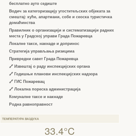
бесплатно ауто седиште
Водич за категоризацију угоститељских објеката за
смештај: куће, апартмани, собе и сеоска туристичка
домаћинства
Правилник о организацији и систематизацији радних
места у Градској управи Града Пожаревца
Локалне таксе, накнаде и допринос
Стратегија управљања ризицима
Привредни савет Града Пожаревца
🔗
Извештај о раду инспекцијских органа
🔗
Годишњи планови инспекцијских надзора
🔗 ГИС Пожаревац
🔗 Локална пореска администрација
Комуналне таксе и накнаде
Родна равноправност
ТЕМПЕРАТУРА ВАЗДУХА
33.4°C