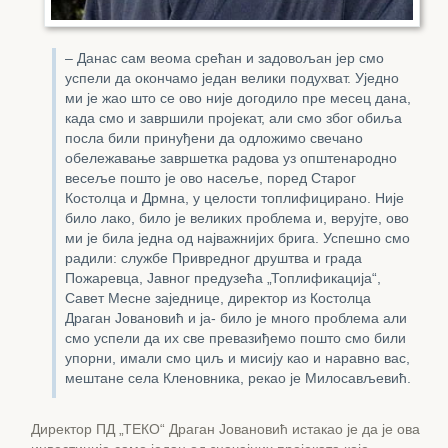
– Данас сам веома срећан и задовољан јер смо
успели да окончамо један велики подухват. Уједно
ми је жао што се ово није догодило пре месец дана,
када смо и завршили пројекат, али смо због обиља
посла били принуђени да одложимо свечано
обележавање завршетка радова уз општенародно
весеље пошто је ово насеље, поред Старог
Костолца и Дрмна, у целости топлифицирано. Није
било лако, било је великих проблема и, верујте, ово
ми је била једна од најважнијих брига. Успешно смо
радили: службе Привредног друштва и града
Пожаревца, Јавног предузећа „Топлификација“,
Савет Месне заједнице, директор из Костолца
Драган Јовановић и ја- било је много проблема али
смо успели да их све превазиђемо пошто смо били
упорни, имали смо циљ и мисију као и наравно вас,
мештане села Кленовника, рекао је Милосављевић.
Директор ПД „ТЕКО“ Драган Јовановић истакао је да је ова