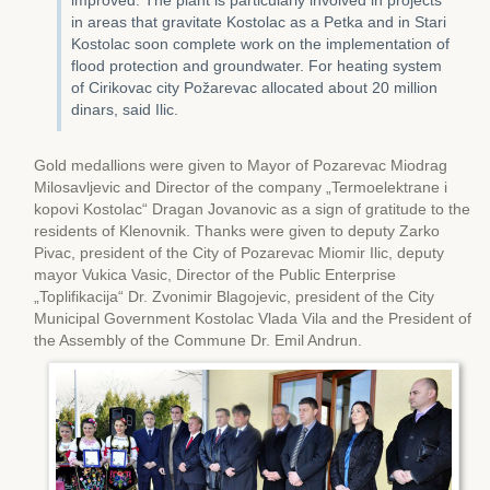
improved. The plant is particularly involved in projects
in areas that gravitate Kostolac as a Petka and in Stari
Kostolac soon complete work on the implementation of
flood protection and groundwater. For heating system
of Cirikovac city Požarevac allocated about 20 million
dinars, said Ilic.
Gold medallions were given to Mayor of Pozarevac Miodrag
Milosavljevic and Director of the company „Termoelektrane i
kopovi Kostolac“ Dragan Jovanovic as a sign of gratitude to the
residents of Klenovnik. Thanks were given to deputy Zarko
Pivac, president of the City of Pozarevac Miomir Ilic, deputy
mayor Vukica Vasic, Director of the Public Enterprise
„Toplifikacija“ Dr. Zvonimir Blagojevic, president of the City
Municipal Government Kostolac Vlada Vila and the President of
the Assembly of the Commune Dr. Emil Andrun.