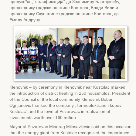
предузећа „Топлификација“ др Звонимиру Благојевићу,
председнику градске општине Костолац Влади Вили и
председнику Скупштине градске општине Костолац др
Емилу Андруну.
Klenovnik – by ceremony in Klenovnik near Kostolac marked
the introduction of district heating in 250 households. President
of the Council of the local community Klenovnik Boban
Ognjanovic thanked the company „Termoelektrane i kopovi
Kostolac“ and the town of Pozarevac in realization of
investments worth over 160 million.
Mayor of Pozarevac Miodrag Milosavljevic said on this occasion
that the energy giant from Kostolac recognized the importance