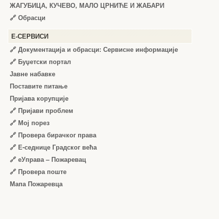
ЖАГУБИЦА, КУЧЕВО, МАЛО ЦРНИЋЕ И ЖАБАРИ
🔗
Обрасци
Е-СЕРВИСИ
🔗 Документација и обрасци: Сервисне информације
🔗 Буџетски портал
Јавне набавке
Поставите питање
Пријава корупције
🔗 Пријави проблем
🔗 Мој порез
🔗 Провера бирачког права
🔗 Е-седнице Градског већа
🔗 еУправа – Пожаревац
🔗 Провера поште
Мапа Пожаревца