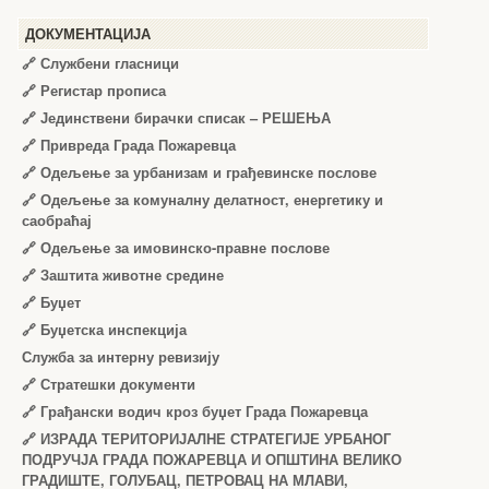
ДОКУМЕНТАЦИЈА
🔗
Службени гласници
🔗
Регистар прописа
🔗
Јединствени бирачки списак – РЕШЕЊА
🔗
Привреда Града Пожаревца
🔗
Одељење за урбанизам и грађевинске послове
🔗
Одељење за комуналну делатност, енергетику и
саобраћај
🔗
Одељење за имовинско-правне послове
🔗
Заштита животне средине
🔗
Буџет
🔗
Буџетска инспекција
Служба за интерну ревизију
🔗
Стратешки документи
🔗
Грађански водич кроз буџет Града Пожаревца
🔗
ИЗРАДА ТЕРИТОРИЈАЛНЕ СТРАТЕГИЈЕ УРБАНОГ
ПОДРУЧЈА ГРАДА ПОЖАРЕВЦА И ОПШТИНА ВЕЛИКО
ГРАДИШТЕ, ГОЛУБАЦ, ПЕТРОВАЦ НА МЛАВИ,