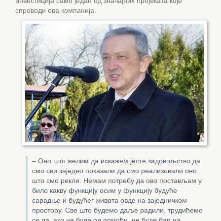
инвестиција само један од значајних пројеката које
спроводи ова компанија.
– Оно што желим да искажем јесте задовољство да
смо сви заједно показали да смо реализовали оно
што смо рекли. Немам потребу да ово постављам у
било какву функцију осим у функцију будуће
сарадње и будућег живота овде на заједничком
простору. Све што будемо даље радили, трудићемо
се да, ако не буде од помоћи, не буде бар на