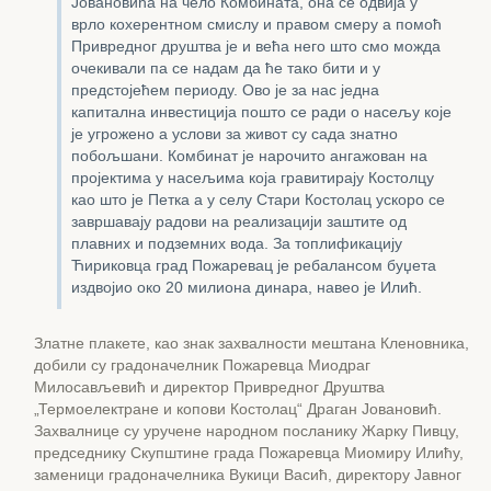
Јовановића на чело Комбината, она се одвија у
врло кохерентном смислу и правом смеру а помоћ
Привредног друштва је и већа него што смо можда
очекивали па се надам да ће тако бити и у
предстојећем периоду. Ово је за нас једна
капитална инвестиција пошто се ради о насељу које
је угрожено а услови за живот су сада знатно
побољшани. Комбинат је нарочито ангажован на
пројектима у насељима која гравитирају Костолцу
као што је Петка а у селу Стари Костолац ускоро се
завршавају радови на реализацији заштите од
плавних и подземних вода. За топлификацију
Ћириковца град Пожаревац је ребалансом буџета
издвојио око 20 милиона динара, навео је Илић.
Златне плакете, као знак захвалности мештана Кленовника,
добили су градоначелник Пожаревца Миодраг
Милосављевић и директор Привредног Друштва
„Термоелектране и копови Костолац“ Драган Јовановић.
Захвалнице су уручене народном посланику Жарку Пивцу,
председнику Скупштине града Пожаревца Миомиру Илићу,
заменици градоначелника Вукици Васић, директору Јавног