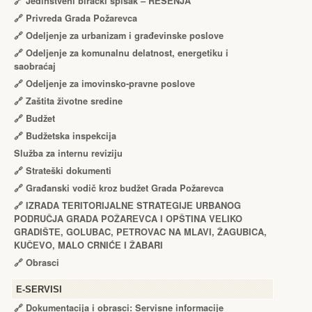
🔗
Jedinstveni birački spisak – RЕŠЕNJA
🔗
Privreda Grada Požarevca
🔗
Odeljenje za urbanizam i građevinske poslove
🔗
Odeljenje za komunalnu delatnost, energetiku i
saobraćaj
🔗
Odeljenje za imovinsko-pravne poslove
🔗
Zaštita životne sredine
🔗
Budžet
🔗
Budžetska inspekcija
Služba za internu reviziju
🔗
Strateški dokumenti
🔗
Građanski vodič kroz budžet Grada Požarevca
🔗
IZRADA TЕRITORIJALNЕ STRATЕGIJЕ URBANOG
PODRUČJA GRADA POŽARЕVCA I OPŠTINA VЕLIKO
GRADIŠTЕ, GOLUBAC, PЕTROVAC NA MLAVI, ŽAGUBICA,
KUČЕVO, MALO CRNIĆЕ I ŽABARI
🔗
Obrasci
Е-SERVISI
🔗 Dokumentacija i obrasci: Servisne informacije