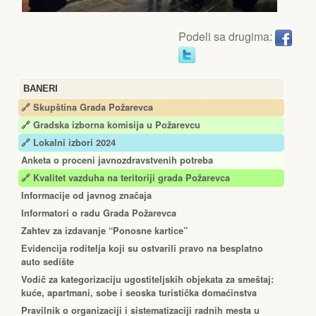
Podeli sa drugima:
BANERI
🔗 Skupština Grada Požarevca
🔗
Gradska izborna komisija u Požarevcu
🔗 Lokalni izbori 2024
Anketa o proceni javnozdravstvenih potreba
🔗 Kvalitet vazduha na teritoriji grada Požarevca
Informacije od javnog značaja
Informatori o radu Grada Požarevca
Zahtev za izdavanje “Ponosne kartice”
Еvidencija roditelja koji su ostvarili pravo na besplatno
auto sedište
Vodič za kategorizaciju ugostiteljskih objekata za smeštaj:
kuće, apartmani, sobe i seoska turistička domaćinstva
Pravilnik o organizaciji i sistematizaciji radnih mesta u