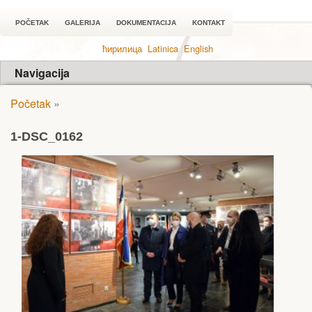
POČETAK
GALERIJA
DOKUMENTACIJA
KONTAKT
ћирилица
Latinica
English
Navigacija
Početak
»
1-DSC_0162