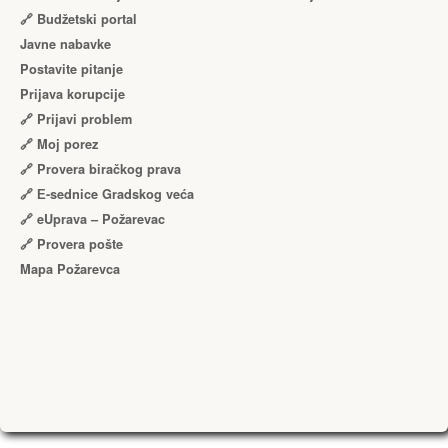
🔗 Budžetski portal
Javne nabavke
Postavite pitanje
Prijava korupcije
🔗 Prijavi problem
🔗 Moj porez
🔗 Provera biračkog prava
🔗 Е-sednice Gradskog veća
🔗 eUprava – Požarevac
🔗 Provera pošte
Mapa Požarevca