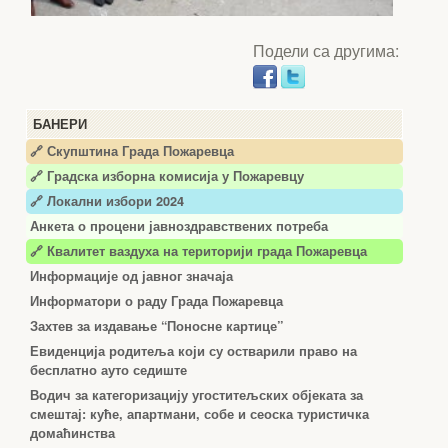
Подели са другима:
БАНЕРИ
🔗 Скупштина Града Пожаревца
🔗
Градска изборна комисија у Пожаревцу
🔗 Локални избори 2024
Анкета о процени јавноздравствених потреба
🔗 Квалитет ваздуха на територији града Пожаревца
Информације од јавног значаја
Информатори о раду Града Пожаревца
Захтев за издавање “Поносне картице”
Евиденција родитеља који су остварили право на
бесплатно ауто седиште
Водич за категоризацију угоститељских објеката за
смештај: куће, апартмани, собе и сеоска туристичка
домаћинства