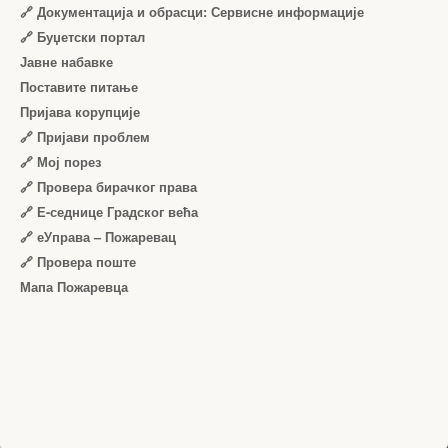
🔗 Документација и обрасци: Сервисне информације
🔗 Буџетски портал
Јавне набавке
Поставите питање
Пријава корупције
🔗 Пријави проблем
🔗 Мој порез
🔗 Провера бирачког права
🔗 Е-седнице Градског већа
🔗 еУправа – Пожаревац
🔗 Провера поште
Мапа Пожаревца