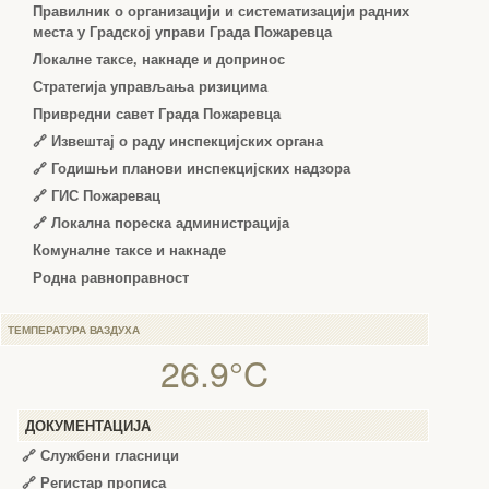
Правилник о организацији и систематизацији радних
места у Градској управи Града Пожаревца
Локалне таксе, накнаде и допринос
Стратегија управљања ризицима
Привредни савет Града Пожаревца
🔗
Извештај о раду инспекцијских органа
🔗
Годишњи планови инспекцијских надзора
🔗 ГИС Пожаревац
🔗 Локална пореска администрација
Комуналне таксе и накнаде
Родна равноправност
ТЕМПЕРАТУРА ВАЗДУХА
26.9°C
ДОКУМЕНТАЦИЈА
🔗
Службени гласници
🔗
Регистар прописа