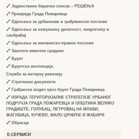
🔗
Јединствени бирачки списак – РЕШЕЊА
🔗
Привреда Града Пожаревца
🔗
Одељење за урбанизам и грађевинске послове
🔗
Одељење за комуналну делатност, енергетику и
саобраћај
🔗
Одељење за имовинско-правне послове
🔗
Заштита животне средине
🔗
Буџет
🔗
Буџетска инспекција
Служба за интерну ревизију
🔗
Стратешки документи
🔗
Грађански водич кроз буџет Града Пожаревца
🔗
ИЗРАДА ТЕРИТОРИЈАЛНЕ СТРАТЕГИЈЕ УРБАНОГ
ПОДРУЧЈА ГРАДА ПОЖАРЕВЦА И ОПШТИНА ВЕЛИКО
ГРАДИШТЕ, ГОЛУБАЦ, ПЕТРОВАЦ НА МЛАВИ,
ЖАГУБИЦА, КУЧЕВО, МАЛО ЦРНИЋЕ И ЖАБАРИ
🔗
Обрасци
Е-СЕРВИСИ