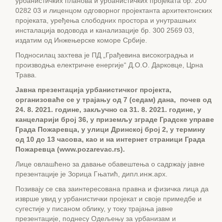
урбанистичких планова и урбанистичких пројеката бр. 200
0282 03 и лиценцом одговорног пројектанта архитектонских
пројеката, уређења слободних простора и унутрашњих
инсталација водовода и канализације бр. 300 2569 03,
издатим од Инжењерске коморе Србије.
Подносилац захтева је ПД „Грађевина високоградња и
производња електричне енергије“ Д.О.О. Дарковце, Црна
Трава.
Јавна презентација
у
рбанистичк
ог
пројекта,
организоваће се у трајању од 7 (седам) дана,
почев од
24
.
8
.
20
2
1
. године, закључно са
31
.
8
.
20
2
1
. године, у
канцеларији
број
36,
у приземљу
зграде Градске управе
Г
рада Пожаревца, у улици Дринској број 2, у термину
од 10 до 13 часов
а, као и на интернет страници Града
Пожаревца (
www.pozarevac.rs).
Лице овлашћено за давање обавештења о садржају јавне
презентације је Зорица Гњатић, дипл.инж.арх.
Позивају се сва заинтересована правна и физичка лица да
изврше увид у урбанистички пројекат и своје примедбе и
сугестије у писаном облику, у току трајања јавне
презентације, поднесу Одељењу за урбанизам и