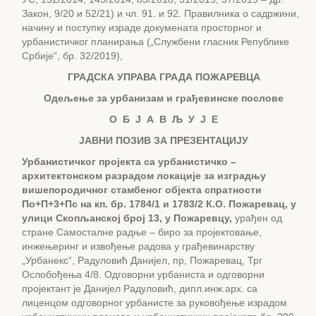
Закон, 9/20 и 52/21) и чл. 91. и 92. Правилника о садржини,
начину и поступку израде докумената просторног и
урбанистичког планирања („Службени гласник Републике
Србије“, бр. 32/2019),
ГРАДСКА УПРАВА ГРАДА ПОЖАРЕВЦА
Одељење за
урбанизам и грађевинске послове
О Б Ј А В Љ У Ј Е
ЈАВНИ ПОЗИВ ЗА ПРЕЗЕНТАЦИЈУ
Урбанистичког пројекта са урбанистичко –
архитектонском разрадом локације за изградњу
вишепородичног стамбеног објекта спратности
По+П+3+Пс на кп. бр. 1784/1 и 1783/2 К.О. Пожаревац, у
улици Скопљанској број 13, у Пожаревцу
,
урађен од
стране Самосталне радње – биро за пројектовање,
инжењеринг и извођење радова у грађевинарству
„Урбанекс“, Радуловић Данијел, пр, Пожаревац, Трг
Ослобођења 4/8. Одговорни урбаниста и одговорни
пројектант је Данијел Радуловић, дипл.инж.арх. са
лиценцом одговорног урбанисте за руковођење израдом