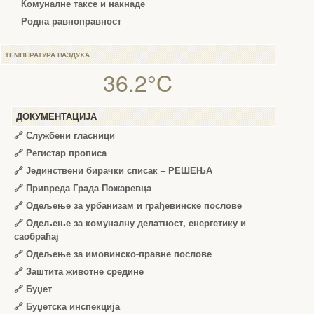
Комуналне таксе и накнаде
Родна равноправност
ТЕМПЕРАТУРА ВАЗДУХА
36.2°C
ДОКУМЕНТАЦИЈА
🔗
Службени гласници
🔗
Регистар прописа
🔗
Јединствени бирачки списак – РЕШЕЊА
🔗
Привреда Града Пожаревца
🔗
Одељење за урбанизам и грађевинске послове
🔗
Одељење за комуналну делатност, енергетику и
саобраћај
🔗
Одељење за имовинско-правне послове
🔗
Заштита животне средине
🔗
Буџет
🔗
Буџетска инспекција