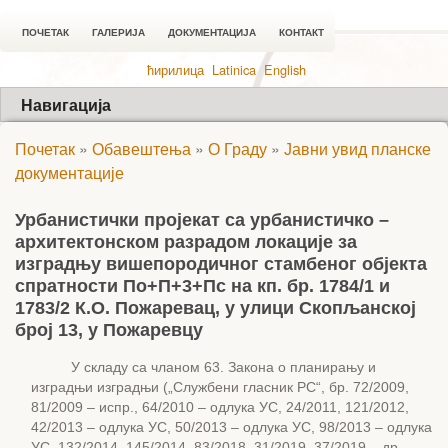
ПОЧЕТАК
ГАЛЕРИЈА
ДОКУМЕНТАЦИЈА
КОНТАКТ
ћирилица
Latinica
English
Навигација
Почетак
»
Обавештења
»
О Граду
»
Јавни увид планске
документације
Урбанистички пројекат са урбанистичко –
архитектонском разрадом локације за
изградњу вишепородичног стамбеног објекта
спратности По+П+3+Пс на кп. бр. 1784/1 и
1783/2 К.О. Пожаревац, у улици Скопљанској
број 13, у Пожаревцу
У складу са чланом 63. Закона о планирању и
изградњи изградњи („Службени гласник РС“, бр. 72/2009,
81/2009 – испр., 64/2010 – одлука УС, 24/2011, 121/2012,
42/2013 – одлука УС, 50/2013 – одлука УС, 98/2013 – одлука
УС, 132/2014, 145/2014, 83/2018, 31/2019, 37/2019 – др.