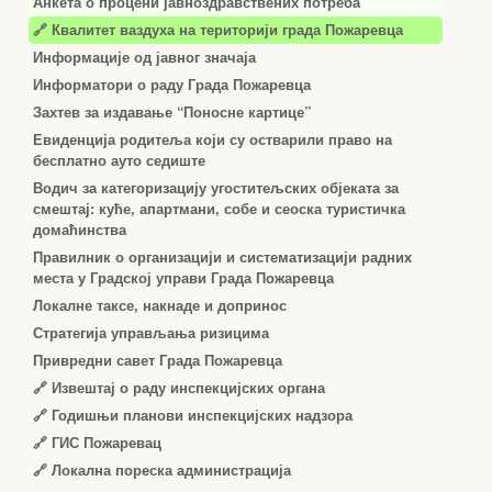
Анкета о процени јавноздравствених потреба
🔗 Квалитет ваздуха на територији града Пожаревца
Информације од јавног значаја
Информатори о раду Града Пожаревца
Захтев за издавање “Поносне картице”
Евиденција родитеља који су остварили право на
бесплатно ауто седиште
Водич за категоризацију угоститељских објеката за
смештај: куће, апартмани, собе и сеоска туристичка
домаћинства
Правилник о организацији и систематизацији радних
места у Градској управи Града Пожаревца
Локалне таксе, накнаде и допринос
Стратегија управљања ризицима
Привредни савет Града Пожаревца
🔗
Извештај о раду инспекцијских органа
🔗
Годишњи планови инспекцијских надзора
🔗 ГИС Пожаревац
🔗 Локална пореска администрација