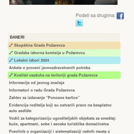
Podeli sa drugima:
BANERI
🔗 Skupština Grada Požarevca
🔗
Gradska izborna komisija u Požarevcu
🔗 Lokalni izbori 2024
Anketa o proceni javnozdravstvenih potreba
🔗 Kvalitet vazduha na teritoriji grada Požarevca
Informacije od javnog značaja
Informatori o radu Grada Požarevca
Zahtev za izdavanje “Ponosne kartice”
Еvidencija roditelja koji su ostvarili pravo na besplatno
auto sedište
Vodič za kategorizaciju ugostiteljskih objekata za smeštaj:
kuće, apartmani, sobe i seoska turistička domaćinstva
Pravilnik o organizaciji i sistematizaciji radnih mesta u