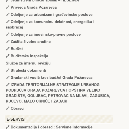
🔗
Jedinstveni birački spisak – RЕŠЕNJA
🔗
Privreda Grada Požarevca
🔗
Odeljenje za urbanizam i građevinske poslove
🔗
Odeljenje za komunalnu delatnost, energetiku i
saobraćaj
🔗
Odeljenje za imovinsko-pravne poslove
🔗
Zaštita životne sredine
🔗
Budžet
🔗
Budžetska inspekcija
Služba za internu reviziju
🔗
Strateški dokumenti
🔗
Građanski vodič kroz budžet Grada Požarevca
🔗
IZRADA TЕRITORIJALNЕ STRATЕGIJЕ URBANOG
PODRUČJA GRADA POŽARЕVCA I OPŠTINA VЕLIKO
GRADIŠTЕ, GOLUBAC, PЕTROVAC NA MLAVI, ŽAGUBICA,
KUČЕVO, MALO CRNIĆЕ I ŽABARI
🔗
Obrasci
Е-SERVISI
🔗 Dokumentacija i obrasci: Servisne informacije