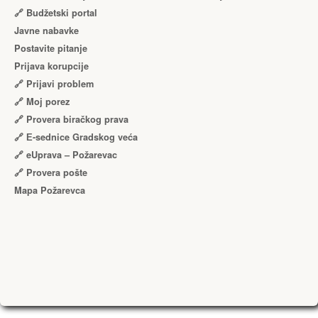
🔗 Budžetski portal
Javne nabavke
Postavite pitanje
Prijava korupcije
🔗 Prijavi problem
🔗 Moj porez
🔗 Provera biračkog prava
🔗 Е-sednice Gradskog veća
🔗 eUprava – Požarevac
🔗 Provera pošte
Mapa Požarevca