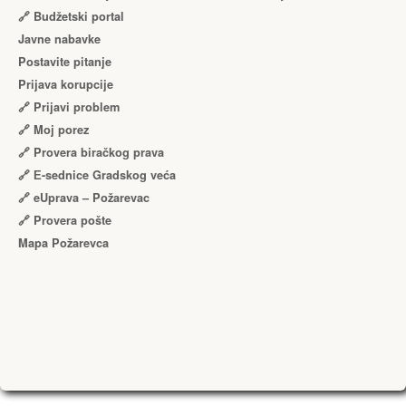
🔗 Budžetski portal
Javne nabavke
Postavite pitanje
Prijava korupcije
🔗 Prijavi problem
🔗 Moj porez
🔗 Provera biračkog prava
🔗 Е-sednice Gradskog veća
🔗 eUprava – Požarevac
🔗 Provera pošte
Mapa Požarevca