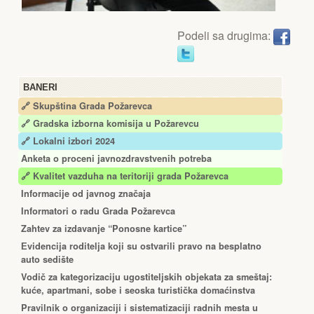
Podeli sa drugima:
BANERI
🔗 Skupština Grada Požarevca
🔗
Gradska izborna komisija u Požarevcu
🔗 Lokalni izbori 2024
Anketa o proceni javnozdravstvenih potreba
🔗 Kvalitet vazduha na teritoriji grada Požarevca
Informacije od javnog značaja
Informatori o radu Grada Požarevca
Zahtev za izdavanje “Ponosne kartice”
Еvidencija roditelja koji su ostvarili pravo na besplatno
auto sedište
Vodič za kategorizaciju ugostiteljskih objekata za smeštaj:
kuće, apartmani, sobe i seoska turistička domaćinstva
Pravilnik o organizaciji i sistematizaciji radnih mesta u