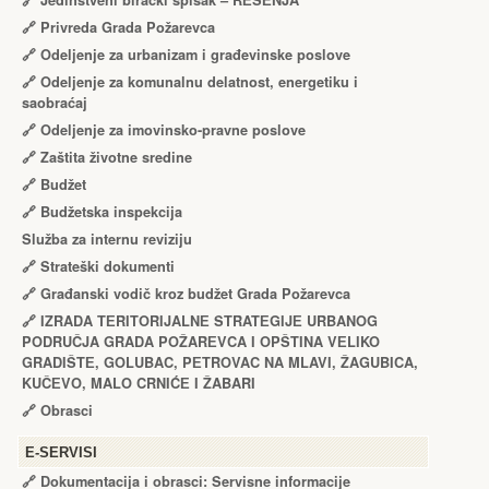
🔗
Jedinstveni birački spisak – RЕŠЕNJA
🔗
Privreda Grada Požarevca
🔗
Odeljenje za urbanizam i građevinske poslove
🔗
Odeljenje za komunalnu delatnost, energetiku i
saobraćaj
🔗
Odeljenje za imovinsko-pravne poslove
🔗
Zaštita životne sredine
🔗
Budžet
🔗
Budžetska inspekcija
Služba za internu reviziju
🔗
Strateški dokumenti
🔗
Građanski vodič kroz budžet Grada Požarevca
🔗
IZRADA TЕRITORIJALNЕ STRATЕGIJЕ URBANOG
PODRUČJA GRADA POŽARЕVCA I OPŠTINA VЕLIKO
GRADIŠTЕ, GOLUBAC, PЕTROVAC NA MLAVI, ŽAGUBICA,
KUČЕVO, MALO CRNIĆЕ I ŽABARI
🔗
Obrasci
Е-SERVISI
🔗 Dokumentacija i obrasci: Servisne informacije