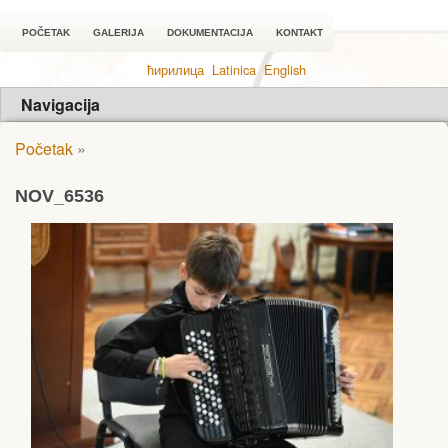
POČETAK
GALERIJA
DOKUMENTACIJA
KONTAKT
ћирилица
Latinica
English
Navigacija
Početak
»
NOV_6536