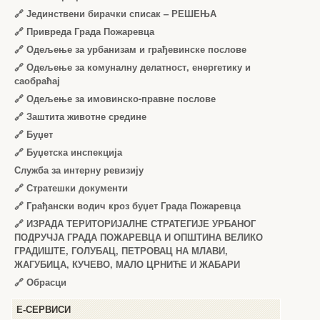
🔗
Јединствени бирачки списак – РЕШЕЊА
🔗
Привреда Града Пожаревца
🔗
Одељење за урбанизам и грађевинске послове
🔗
Одељење за комуналну делатност, енергетику и
саобраћај
🔗
Одељење за имовинско-правне послове
🔗
Заштита животне средине
🔗
Буџет
🔗
Буџетска инспекција
Служба за интерну ревизију
🔗
Стратешки документи
🔗
Грађански водич кроз буџет Града Пожаревца
🔗
ИЗРАДА ТЕРИТОРИЈАЛНЕ СТРАТЕГИЈЕ УРБАНОГ
ПОДРУЧЈА ГРАДА ПОЖАРЕВЦА И ОПШТИНА ВЕЛИКО
ГРАДИШТЕ, ГОЛУБАЦ, ПЕТРОВАЦ НА МЛАВИ,
ЖАГУБИЦА, КУЧЕВО, МАЛО ЦРНИЋЕ И ЖАБАРИ
🔗
Обрасци
Е-СЕРВИСИ