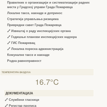
Правилник о организацији и систематизацији радних
места у Градској управи Града Пожаревца
Локалне таксе, накнаде и допринос
Стратегија управљања ризицима
Привредни савет Града Пожаревца
🔗
Извештај о раду инспекцијских органа
🔗
Годишњи планови инспекцијских надзора
🔗 ГИС Пожаревац
🔗 Локална пореска администрација
Комуналне таксе и накнаде
Родна равноправност
ТЕМПЕРАТУРА ВАЗДУХА
16.7°C
ДОКУМЕНТАЦИЈА
🔗
Службени гласници
🔗
Регистар прописа