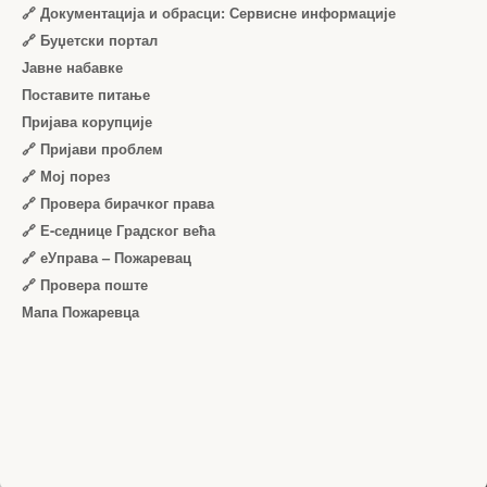
🔗 Документација и обрасци: Сервисне информације
🔗 Буџетски портал
Јавне набавке
Поставите питање
Пријава корупције
🔗 Пријави проблем
🔗 Мој порез
🔗 Провера бирачког права
🔗 Е-седнице Градског већа
🔗 еУправа – Пожаревац
🔗 Провера поште
Мапа Пожаревца