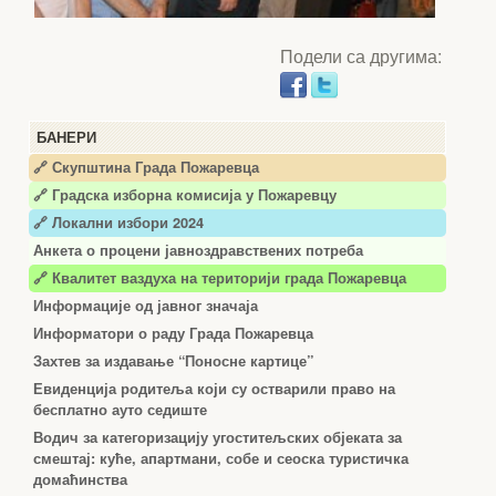
Подели са другима:
БАНЕРИ
🔗 Скупштина Града Пожаревца
🔗
Градска изборна комисија у Пожаревцу
🔗 Локални избори 2024
Анкета о процени јавноздравствених потреба
🔗 Квалитет ваздуха на територији града Пожаревца
Информације од јавног значаја
Информатори о раду Града Пожаревца
Захтев за издавање “Поносне картице”
Евиденција родитеља који су остварили право на
бесплатно ауто седиште
Водич за категоризацију угоститељских објеката за
смештај: куће, апартмани, собе и сеоска туристичка
домаћинства