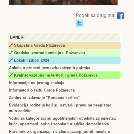
Podeli sa drugima:
BANERI
🔗 Skupština Grada Požarevca
🔗
Gradska izborna komisija u Požarevcu
🔗 Lokalni izbori 2024
Anketa o proceni javnozdravstvenih potreba
🔗 Kvalitet vazduha na teritoriji grada Požarevca
Informacije od javnog značaja
Informatori o radu Grada Požarevca
Zahtev za izdavanje “Ponosne kartice”
Еvidencija roditelja koji su ostvarili pravo na besplatno
auto sedište
Vodič za kategorizaciju ugostiteljskih objekata za smeštaj:
kuće, apartmani, sobe i seoska turistička domaćinstva
Pravilnik o organizaciji i sistematizaciji radnih mesta u