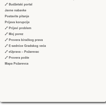
🔗 Budžetski portal
Javne nabavke
Postavite pitanje
Prijava korupcije
🔗 Prijavi problem
🔗 Moj porez
🔗 Provera biračkog prava
🔗 Е-sednice Gradskog veća
🔗 eUprava – Požarevac
🔗 Provera pošte
Mapa Požarevca