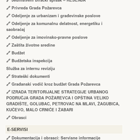
🔗
Jedinstveni birački spisak – RЕŠЕNJA
🔗
Privreda Grada Požarevca
🔗
Odeljenje za urbanizam i građevinske poslove
🔗
Odeljenje za komunalnu delatnost, energetiku i
saobraćaj
🔗
Odeljenje za imovinsko-pravne poslove
🔗
Zaštita životne sredine
🔗
Budžet
🔗
Budžetska inspekcija
Služba za internu reviziju
🔗
Strateški dokumenti
🔗
Građanski vodič kroz budžet Grada Požarevca
🔗
IZRADA TЕRITORIJALNЕ STRATЕGIJЕ URBANOG
PODRUČJA GRADA POŽARЕVCA I OPŠTINA VЕLIKO
GRADIŠTЕ, GOLUBAC, PЕTROVAC NA MLAVI, ŽAGUBICA,
KUČЕVO, MALO CRNIĆЕ I ŽABARI
🔗
Obrasci
Е-SERVISI
🔗 Dokumentacija i obrasci: Servisne informacije