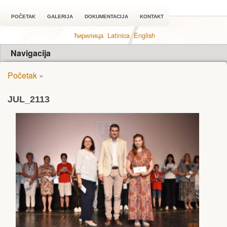
POČETAK
GALERIJA
DOKUMENTACIJA
KONTAKT
ћирилица
Latinica
English
Navigacija
Početak
»
JUL_2113