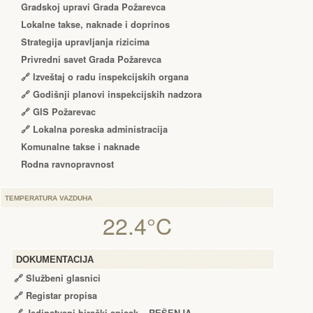
Gradskoj upravi Grada Požarevca
Lokalne takse, naknade i doprinos
Strategija upravljanja rizicima
Privredni savet Grada Požarevca
🔗
Izveštaj o radu inspekcijskih organa
🔗
Godišnji planovi inspekcijskih nadzora
🔗 GIS Požarevac
🔗 Lokalna poreska administracija
Komunalne takse i naknade
Rodna ravnopravnost
TEMPERATURA VAZDUHA
22.4°C
DOKUMENTACIJA
🔗
Službeni glasnici
🔗
Registar propisa