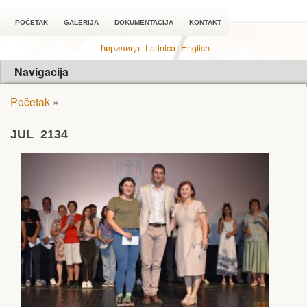
POČETAK
GALERIJA
DOKUMENTACIJA
KONTAKT
ћирилица
Latinica
English
Navigacija
Početak
»
JUL_2134