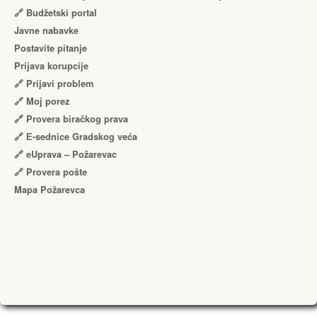
🔗 Budžetski portal
Javne nabavke
Postavite pitanje
Prijava korupcije
🔗 Prijavi problem
🔗 Moj porez
🔗 Provera biračkog prava
🔗 Е-sednice Gradskog veća
🔗 eUprava – Požarevac
🔗 Provera pošte
Mapa Požarevca