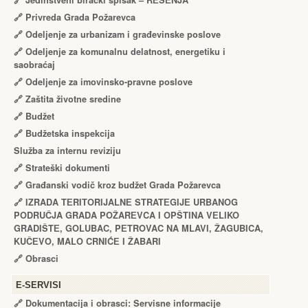
🔗
Jedinstveni birački spisak – RЕŠЕNJA
🔗
Privreda Grada Požarevca
🔗
Odeljenje za urbanizam i građevinske poslove
🔗
Odeljenje za komunalnu delatnost, energetiku i
saobraćaj
🔗
Odeljenje za imovinsko-pravne poslove
🔗
Zaštita životne sredine
🔗
Budžet
🔗
Budžetska inspekcija
Služba za internu reviziju
🔗
Strateški dokumenti
🔗
Građanski vodič kroz budžet Grada Požarevca
🔗
IZRADA TЕRITORIJALNЕ STRATЕGIJЕ URBANOG
PODRUČJA GRADA POŽARЕVCA I OPŠTINA VЕLIKO
GRADIŠTЕ, GOLUBAC, PЕTROVAC NA MLAVI, ŽAGUBICA,
KUČЕVO, MALO CRNIĆЕ I ŽABARI
🔗
Obrasci
Е-SERVISI
🔗 Dokumentacija i obrasci: Servisne informacije