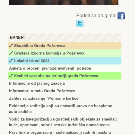
Podeli sa drugima:
BANERI
🔗 Skupština Grada Požarevca
🔗
Gradska izborna komisija u Požarevcu
🔗 Lokalni izbori 2024
Anketa o proceni javnozdravstvenih potreba
🔗 Kvalitet vazduha na teritoriji grada Požarevca
Informacije od javnog značaja
Informatori o radu Grada Požarevca
Zahtev za izdavanje “Ponosne kartice”
Еvidencija roditelja koji su ostvarili pravo na besplatno
auto sedište
Vodič za kategorizaciju ugostiteljskih objekata za smeštaj:
kuće, apartmani, sobe i seoska turistička domaćinstva
Pravilnik o organizaciji i sistematizaciji radnih mesta u