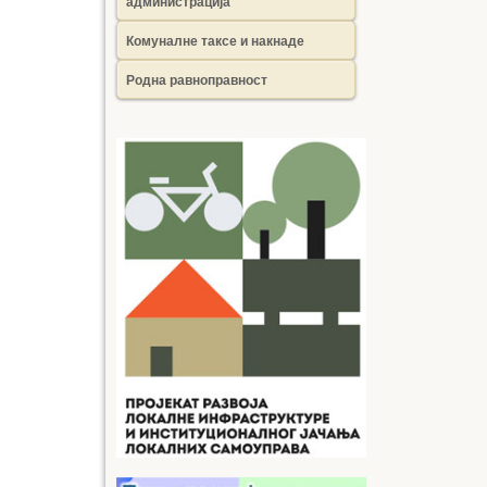
администрација
Комуналне таксе и накнаде
Родна равноправност