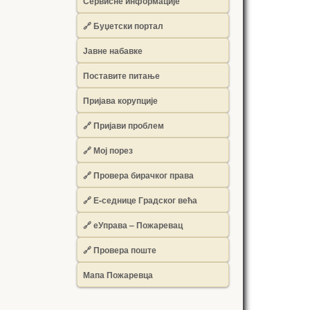
Сервисне информације
🔗 Буџетски портал
Јавне набавке
Поставите питање
Пријава корупције
🔗 Пријави проблем
🔗 Мој порез
🔗 Провера бирачког права
🔗 Е-седнице Градског већа
🔗 еУправа – Пожаревац
🔗 Провера поште
Мапа Пожаревца