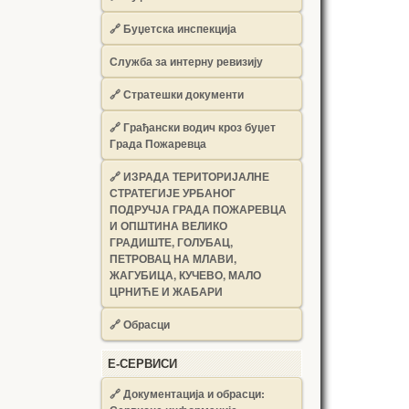
🔗
Буџетска инспекција
Служба за интерну ревизију
🔗
Стратешки документи
🔗
Грађански водич кроз буџет
Града Пожаревца
🔗
ИЗРАДА ТЕРИТОРИЈАЛНЕ
СТРАТЕГИЈЕ УРБАНОГ
ПОДРУЧЈА ГРАДА ПОЖАРЕВЦА
И ОПШТИНА ВЕЛИКО
ГРАДИШТЕ, ГОЛУБАЦ,
ПЕТРОВАЦ НА МЛАВИ,
ЖАГУБИЦА, КУЧЕВО, МАЛО
ЦРНИЋЕ И ЖАБАРИ
🔗
Обрасци
Е-СЕРВИСИ
🔗 Документација и обрасци: