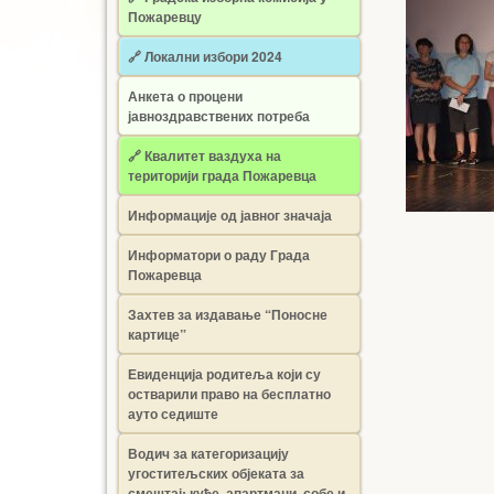
Пожаревцу
🔗 Локални избори 2024
Анкета о процени
јавноздравствених потреба
🔗 Квалитет ваздуха на
територији града Пожаревца
Информације од јавног значаја
Информатори о раду Града
Пожаревца
Захтев за издавање “Поносне
картице”
Евиденција родитеља који су
остварили право на бесплатно
ауто седиште
Водич за категоризацију
угоститељских објеката за
смештај: куће, апартмани, собе и