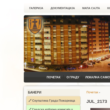
ГАЛЕРИЈА
ДОКУМЕНТАЦИЈА
МАПА САЈТА
К
ПОЧЕТАК
О ГРАДУ
ЛОКАЛНА САМО
Почетак
»
БАНЕРИ
🔗 Скупштина Града Пожаревца
JUL_2173
🔗
Градска изборна комисија у