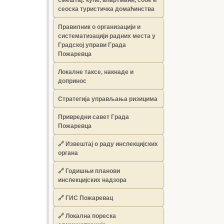
сеоска туристичка домаћинства
Правилник о организацији и
систематизацији радних места у
Градској управи Града
Пожаревца
Локалне таксе, накнаде и
допринос
Стратегија управљања ризицима
Привредни савет Града
Пожаревца
🔗
Извештај о раду инспекцијских
органа
🔗
Годишњи планови
инспекцијских надзора
🔗 ГИС Пожаревац
🔗 Локална пореска