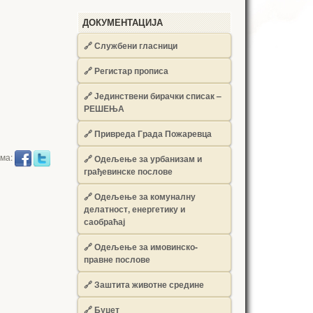
ДОКУМЕНТАЦИЈА
🔗
Службени гласници
🔗
Регистар прописа
🔗
Јединствени бирачки списак –
РЕШЕЊА
🔗
Привреда Града Пожаревца
има:
🔗
Одељење за урбанизам и
грађевинске послове
🔗
Одељење за комуналну
делатност, енергетику и
саобраћај
🔗
Одељење за имовинско-
правне послове
🔗
Заштита животне средине
🔗
Буџет