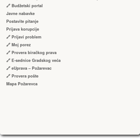
🔗 Budžetski portal
Javne nabavke
Postavite pitanje
Prijava korupcije
🔗 Prijavi problem
🔗 Moj porez
🔗 Provera biračkog prava
🔗 Е-sednice Gradskog veća
🔗 eUprava – Požarevac
🔗 Provera pošte
Mapa Požarevca