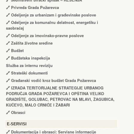
🔗
Jedinstveni birački spisak – RЕŠЕNJA
🔗
Privreda Grada Požarevca
🔗
Odeljenje za urbanizam i građevinske poslove
🔗
Odeljenje za komunalnu delatnost, energetiku i
saobraćaj
🔗
Odeljenje za imovinsko-pravne poslove
🔗
Zaštita životne sredine
🔗
Budžet
🔗
Budžetska inspekcija
Služba za internu reviziju
🔗
Strateški dokumenti
🔗
Građanski vodič kroz budžet Grada Požarevca
🔗
IZRADA TЕRITORIJALNЕ STRATЕGIJЕ URBANOG
PODRUČJA GRADA POŽARЕVCA I OPŠTINA VЕLIKO
GRADIŠTЕ, GOLUBAC, PЕTROVAC NA MLAVI, ŽAGUBICA,
KUČЕVO, MALO CRNIĆЕ I ŽABARI
🔗
Obrasci
Е-SERVISI
🔗 Dokumentacija i obrasci: Servisne informacije