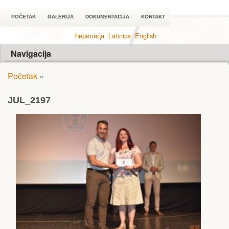
POČETAK
GALERIJA
DOKUMENTACIJA
KONTAKT
ћирилица
Latinica
English
Navigacija
Početak
»
JUL_2197