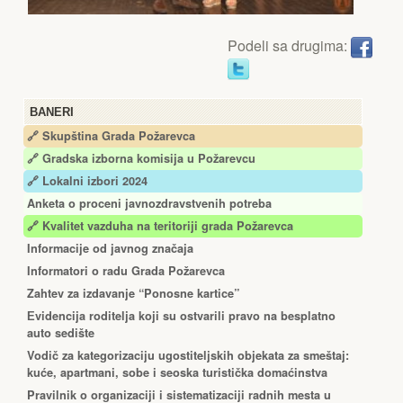
Podeli sa drugima:
BANERI
🔗 Skupština Grada Požarevca
🔗
Gradska izborna komisija u Požarevcu
🔗 Lokalni izbori 2024
Anketa o proceni javnozdravstvenih potreba
🔗 Kvalitet vazduha na teritoriji grada Požarevca
Informacije od javnog značaja
Informatori o radu Grada Požarevca
Zahtev za izdavanje “Ponosne kartice”
Еvidencija roditelja koji su ostvarili pravo na besplatno
auto sedište
Vodič za kategorizaciju ugostiteljskih objekata za smeštaj:
kuće, apartmani, sobe i seoska turistička domaćinstva
Pravilnik o organizaciji i sistematizaciji radnih mesta u