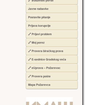
🔗 Budžetski portal
Javne nabavke
Postavite pitanje
Prijava korupcije
🔗 Prijavi problem
🔗 Moj porez
🔗 Provera biračkog prava
🔗 Е-sednice Gradskog veća
🔗 eUprava – Požarevac
🔗 Provera pošte
Mapa Požarevca