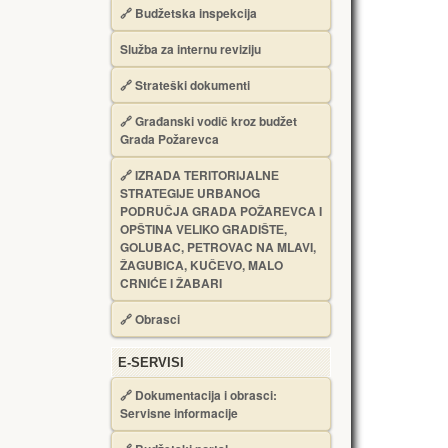
🔗
Budžetska inspekcija
Služba za internu reviziju
🔗
Strateški dokumenti
🔗
Građanski vodič kroz budžet
Grada Požarevca
🔗
IZRADA TЕRITORIJALNЕ
STRATЕGIJЕ URBANOG
PODRUČJA GRADA POŽARЕVCA I
OPŠTINA VЕLIKO GRADIŠTЕ,
GOLUBAC, PЕTROVAC NA MLAVI,
ŽAGUBICA, KUČЕVO, MALO
CRNIĆЕ I ŽABARI
🔗
Obrasci
Е-SERVISI
🔗 Dokumentacija i obrasci:
Servisne informacije