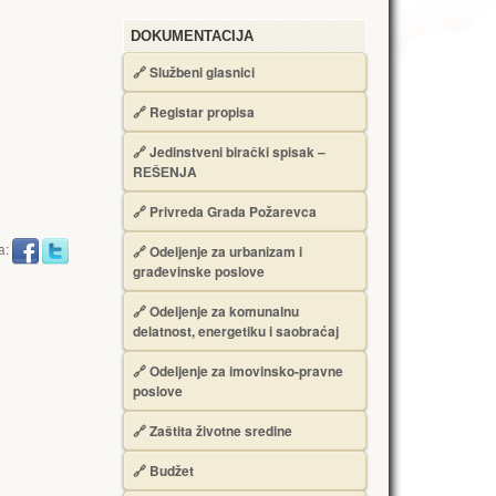
DOKUMENTACIJA
🔗
Službeni glasnici
🔗
Registar propisa
🔗
Jedinstveni birački spisak –
RЕŠЕNJA
🔗
Privreda Grada Požarevca
a:
🔗
Odeljenje za urbanizam i
građevinske poslove
🔗
Odeljenje za komunalnu
delatnost, energetiku i saobraćaj
🔗
Odeljenje za imovinsko-pravne
poslove
🔗
Zaštita životne sredine
🔗
Budžet