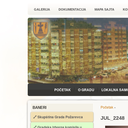
GALERIJA
DOKUMENTACIJA
MAPA SAJTA
KO
POČETAK
O GRADU
LOKALNA SAM
Početak
»
BANERI
🔗 Skupština Grada Požarevca
JUL_2248
🔗
Gradska izborna komisija u