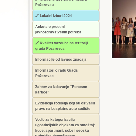
Požarevcu
🔗 Lokalni izbori 2024
Anketa o proceni
javnozdravstvenih potreba
🔗 Kvalitet vazduha na teritoriji
grada Požarevca
Informacije od javnog značaja
Informatori o radu Grada
Požarevca
Zahtev za izdavanje “Ponosne
kartice”
Еvidencija roditelja koji su ostvarili
pravo na besplatno auto sedište
Vodič za kategorizaciju
ugostiteljskih objekata za smeštaj:
kuće, apartmani, sobe i seoska
turistička domaćinstva