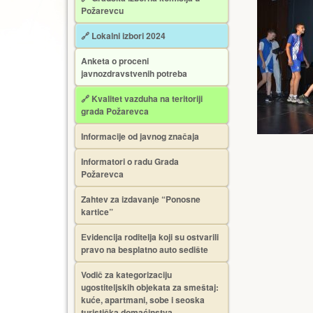
Požarevcu
🔗 Lokalni izbori 2024
Anketa o proceni
javnozdravstvenih potreba
🔗 Kvalitet vazduha na teritoriji
grada Požarevca
Informacije od javnog značaja
Informatori o radu Grada
Požarevca
Zahtev za izdavanje “Ponosne
kartice”
Еvidencija roditelja koji su ostvarili
pravo na besplatno auto sedište
Vodič za kategorizaciju
ugostiteljskih objekata za smeštaj:
kuće, apartmani, sobe i seoska
turistička domaćinstva