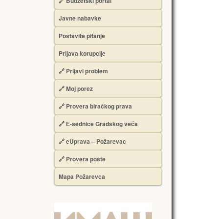
🔗 Budžetski portal
Javne nabavke
Postavite pitanje
Prijava korupcije
🔗 Prijavi problem
🔗 Moj porez
🔗 Provera biračkog prava
🔗 Е-sednice Gradskog veća
🔗 eUprava – Požarevac
🔗 Provera pošte
Mapa Požarevca