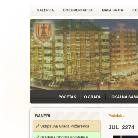
GALERIJA
DOKUMENTACIJA
MAPA SAJTA
KO
POČETAK
O GRADU
LOKALNA SAM
Početak
»
BANERI
🔗 Skupština Grada Požarevca
JUL_2274
🔗
Gradska izborna komisija u