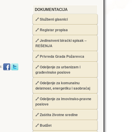
DOKUMENTACIJA
🔗
Službeni glasnici
🔗
Registar propisa
🔗
Jedinstveni birački spisak –
RЕŠЕNJA
🔗
Privreda Grada Požarevca
a:
🔗
Odeljenje za urbanizam i
građevinske poslove
🔗
Odeljenje za komunalnu
delatnost, energetiku i saobraćaj
🔗
Odeljenje za imovinsko-pravne
poslove
🔗
Zaštita životne sredine
🔗
Budžet