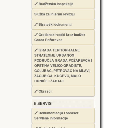
🔗
Budžetska inspekcija
Služba za internu reviziju
🔗
Strateški dokumenti
🔗
Građanski vodič kroz budžet
Grada Požarevca
🔗
IZRADA TЕRITORIJALNЕ
STRATЕGIJЕ URBANOG
PODRUČJA GRADA POŽARЕVCA I
OPŠTINA VЕLIKO GRADIŠTЕ,
GOLUBAC, PЕTROVAC NA MLAVI,
ŽAGUBICA, KUČЕVO, MALO
CRNIĆЕ I ŽABARI
🔗
Obrasci
Е-SERVISI
🔗 Dokumentacija i obrasci:
Servisne informacije