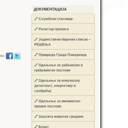
ДОКУМЕНТАЦИЈА
🔗
Службени гласници
🔗
Регистар прописа
🔗
Јединствени бирачки списак –
РЕШЕЊА
🔗
Привреда Града Пожаревца
има:
🔗
Одељење за урбанизам и
грађевинске послове
🔗
Одељење за комуналну
делатност, енергетику и
саобраћај
🔗
Одељење за имовинско-
правне послове
🔗
Заштита животне средине
🔗
Буџет