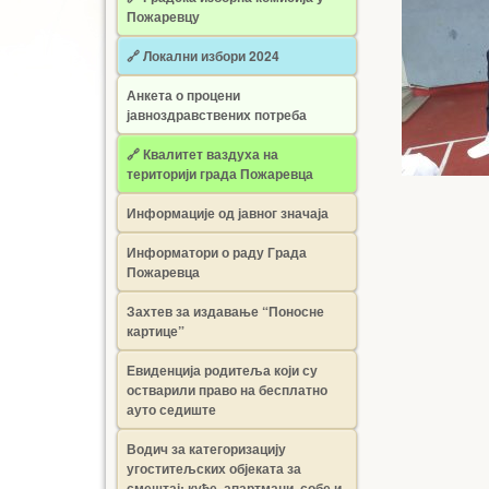
Пожаревцу
🔗 Локални избори 2024
Анкета о процени
јавноздравствених потреба
🔗 Квалитет ваздуха на
територији града Пожаревца
Информације од јавног значаја
Информатори о раду Града
Пожаревца
Захтев за издавање “Поносне
картице”
Евиденција родитеља који су
остварили право на бесплатно
ауто седиште
Водич за категоризацију
угоститељских објеката за
смештај: куће, апартмани, собе и