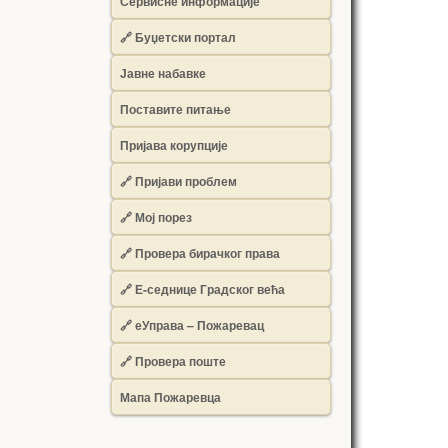
Сервисне информације
🔗 Буџетски портал
Јавне набавке
Поставите питање
Пријава корупције
🔗 Пријави проблем
🔗 Мој порез
🔗 Провера бирачког права
🔗 Е-седнице Градског већа
🔗 еУправа – Пожаревац
🔗 Провера поште
Мапа Пожаревца