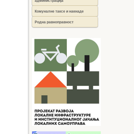
администрација
Комуналне таксе и накнаде
Родна равноправност