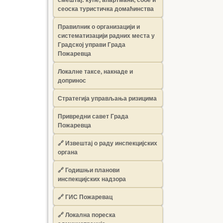
сеоска туристичка домаћинства
Правилник о организацији и
систематизацији радних места у
Градској управи Града
Пожаревца
Локалне таксе, накнаде и
допринос
Стратегија управљања ризицима
Привредни савет Града
Пожаревца
🔗
Извештај о раду инспекцијских
органа
🔗
Годишњи планови
инспекцијских надзора
🔗 ГИС Пожаревац
🔗 Локална пореска