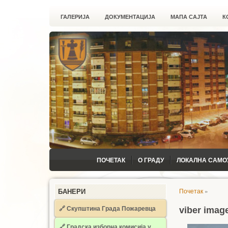
ГАЛЕРИЈА
ДОКУМЕНТАЦИЈА
МАПА САЈТА
К
ПОЧЕТАК
О ГРАДУ
ЛОКАЛНА САМО
Почетак
»
БАНЕРИ
🔗 Скупштина Града Пожаревца
viber image
🔗
Градска изборна комисија у