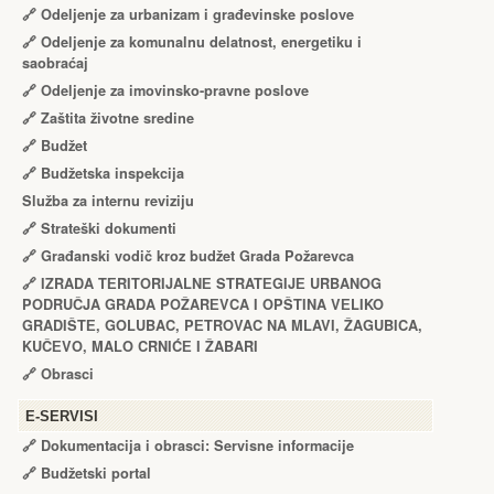
🔗
Odeljenje za urbanizam i građevinske poslove
🔗
Odeljenje za komunalnu delatnost, energetiku i
saobraćaj
🔗
Odeljenje za imovinsko-pravne poslove
🔗
Zaštita životne sredine
🔗
Budžet
🔗
Budžetska inspekcija
Služba za internu reviziju
🔗
Strateški dokumenti
🔗
Građanski vodič kroz budžet Grada Požarevca
🔗
IZRADA TЕRITORIJALNЕ STRATЕGIJЕ URBANOG
PODRUČJA GRADA POŽARЕVCA I OPŠTINA VЕLIKO
GRADIŠTЕ, GOLUBAC, PЕTROVAC NA MLAVI, ŽAGUBICA,
KUČЕVO, MALO CRNIĆЕ I ŽABARI
🔗
Obrasci
Е-SERVISI
🔗 Dokumentacija i obrasci: Servisne informacije
🔗 Budžetski portal