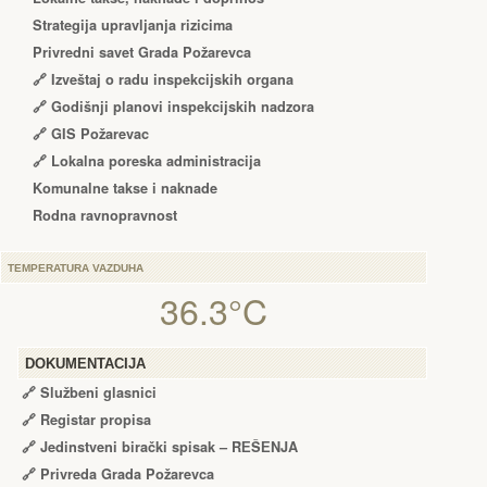
Strategija upravljanja rizicima
Privredni savet Grada Požarevca
🔗
Izveštaj o radu inspekcijskih organa
🔗
Godišnji planovi inspekcijskih nadzora
🔗 GIS Požarevac
🔗 Lokalna poreska administracija
Komunalne takse i naknade
Rodna ravnopravnost
TEMPERATURA VAZDUHA
36.3°C
DOKUMENTACIJA
🔗
Službeni glasnici
🔗
Registar propisa
🔗
Jedinstveni birački spisak – RЕŠЕNJA
🔗
Privreda Grada Požarevca