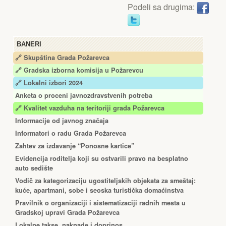
Podeli sa drugima:
BANERI
🔗 Skupština Grada Požarevca
🔗
Gradska izborna komisija u Požarevcu
🔗 Lokalni izbori 2024
Anketa o proceni javnozdravstvenih potreba
🔗 Kvalitet vazduha na teritoriji grada Požarevca
Informacije od javnog značaja
Informatori o radu Grada Požarevca
Zahtev za izdavanje “Ponosne kartice”
Еvidencija roditelja koji su ostvarili pravo na besplatno
auto sedište
Vodič za kategorizaciju ugostiteljskih objekata za smeštaj:
kuće, apartmani, sobe i seoska turistička domaćinstva
Pravilnik o organizaciji i sistematizaciji radnih mesta u
Gradskoj upravi Grada Požarevca
Lokalne takse, naknade i doprinos