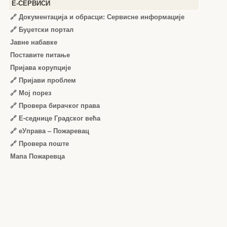
Е-СЕРВИСИ
🔗 Документација и обрасци: Сервисне информације
🔗 Буџетски портал
Јавне набавке
Поставите питање
Пријава корупције
🔗 Пријави проблем
🔗 Мој порез
🔗 Провера бирачког права
🔗 Е-седнице Градског већа
🔗 еУправа – Пожаревац
🔗 Провера поште
Мапа Пожаревца