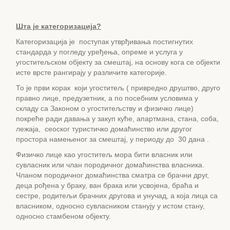
Шта је категоризација?
Категоризација је поступак утврђивања постигнутих
стандарда у погледу уређења, опреме и услуга у
угоститељском објекту за смештај, на основу кога се објекти
исте врсте рангирају у различите категорије.
То је први корак који угоститељ ( привредно друштво, друго
правно лице, предузетник, а по посебним условима у
складу са Законом о угоститељству и физичко лице)
покреће ради давања у закуп куће, апартмана, стана, соба,
лежаја, сеоског туристичко домаћинство или другог
простора намењеног за смештај, у периоду до 30 дана .
Физичко лице као угоститељ мора бити власник или
сувласник или члан породичног домаћинства власника.
Чланом породичног домаћинства сматра се брачни друг,
деца рођена у браку, ван брака или усвојена, браћа и
сестре, родитељи брачних другова и унучад, а која лица са
власником, односно сувласником станују у истом стану,
односно стамбеном објекту.