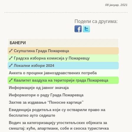
08 јануар, 2021
Подели са другима:
БАНЕРИ
🔗 Скупштина Града Пожаревца
🔗
Градска изборна комисија у Пожаревцу
🔗 Локални избори 2024
Анкета о процени јавноздравствених потреба
🔗 Квалитет ваздуха на територији града Пожаревца
Информације од јавног значаја
Информатори о раду Града Пожаревца
Захтев за издавање “Поносне картице”
Евиденција родитеља који су остварили право на
бесплатно ауто седиште
Водич за категоризацију угоститељских објеката за
смештај: куће, апартмани, собе и сеоска туристичка