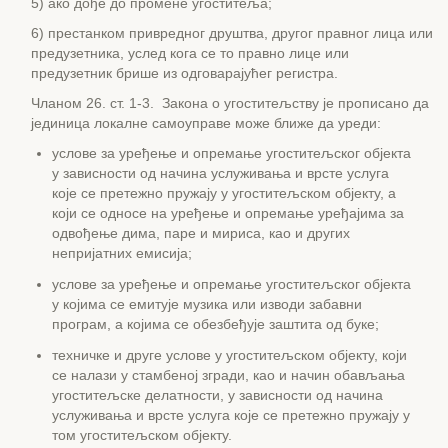
5) ако дође до промене угоститеља;
6) престанком привредног друштва, другог правног лица или
предузетника, услед кога се то правно лице или
предузетник брише из одговарајућег регистра.
Чланом 26. ст. 1-3. Закона о угоститељству је прописано да
јединица локалне самоуправе може ближе да уреди:
услове за уређење и опремање угоститељског објекта
у зависности од начина услуживања и врсте услуга
које се претежно пружају у угоститељском објекту, а
који се односе на уређење и опремање уређајима за
одвођење дима, паре и мириса, као и других
непријатних емисија;
услове за уређење и опремање угоститељског објекта
у којима се емитује музика или изводи забавни
програм, а којима се обезбеђује заштита од буке;
техничке и друге услове у угоститељском објекту, који
се налази у стамбеној згради, као и начин обављања
угоститељске делатности, у зависности од начина
услуживања и врсте услуга које се претежно пружају у
том угоститељском објекту.