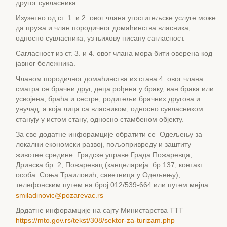
другог сувласника.
Изузетно од ст. 1. и 2. овог члана угоститељске услуге може
да пружа и члан породичног домаћинства власника,
односно сувласника, уз њихову писану сагласност.
Сагласност из ст. 3. и 4. овог члана мора бити оверена код
јавног бележника.
Чланом породичног домаћинства из става 4. овог члана
сматра се брачни друг, деца рођена у браку, ван брака или
усвојена, браћа и сестре, родитељи брачних другова и
унучад, а која лица са власником, односно сувласником
станују у истом стану, односно стамбеном објекту.
За све додатне инфорамције обратити се Одељењу за
локални економски развој, пољопривреду и заштиту
животне средине Градске управе Града Пожаревца,
Дринска бр. 2, Пожаревац (канцеларија бр.137, контакт
особа: Соња Траиловић, саветница у Одељењу),
телефонским путем на број 012/539-664 или путем мејла:
smiladinovic@pozarevac.rs
Додатне инфорамције на сајту Министарства ТТТ
https://mto.gov.rs/tekst/308/sektor-za-turizam.php