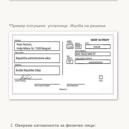
*Пример попуњене уплатнице -Жалба на решење
Оверене сагласности за физичко лице: