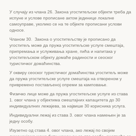
У случају из члана 26. Закона угоститељски објекти треба да
испуне и услове прописане актом јединице локалне
самоуправе, уколико се на те објекте прописани услови
односе.
Чланом 30. Закона о угоститељству је прописано да
угоститељ може да пружа угоститељске услуге смештаја,
припремања и услуживања хране, пића и напитака у
угоститељском објекту домаће радиности и сеоског
туристичког домаћинства.
У оквиру сеоског туристичког домаћинства угоститељ може
да пружа угоститељске услуге смештаја на отвореном у
привремено постављеној опреми за камповање.
Физичко лице може да пружа угоститељске услуге из ставa
1. овог члана у објектима смештајних капацитета до 30
индивидуалних лежајева, за највише 30 корисника услуга.
Индивидуални лежај из става 3. овог члана намењен је за
једну особу.
Изузетно од става 4. овог члана, ако лежај по својим