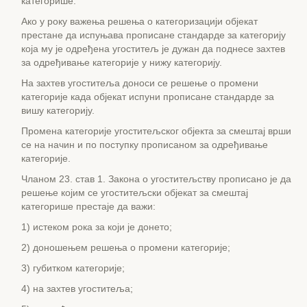
категорише.
Ако у року важења решења о категоризацији објекат
престане да испуњава прописане стандарде за категорију
која му је одређена угоститељ је дужан да поднесе захтев
за одређивање категорије у нижу категорију.
На захтев угоститеља доноси се решење о промени
категорије када објекат испуни прописане стандарде за
вишу категорију.
Промена категорије угоститељског објекта за смештај врши
се на начин и по поступку прописаном за одређивање
категорије.
Чланом 23. став 1. Закона о угоститељству прописано је да
решење којим се угоститељски објекат за смештај
категорише престаје да важи:
1) истеком рока за који је донето;
2) доношењем решења о промени категорије;
3) губитком категорије;
4) на захтев угоститеља;