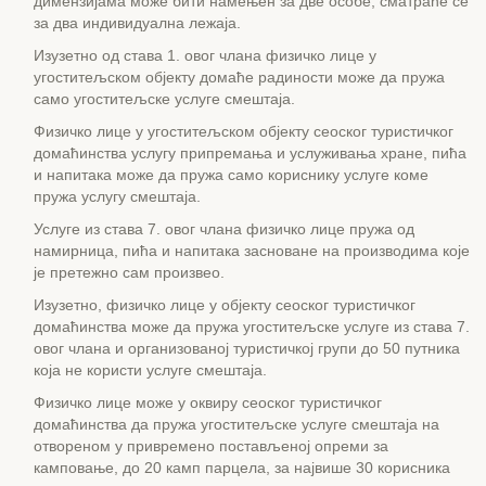
димензијама може бити намењен за две особе, сматраће се
за два индивидуална лежаја.
Изузетно од става 1. овог члана физичко лице у
угоститељском објекту домаће радиности може да пружа
само угоститељске услуге смештаја.
Физичко лице у угоститељском објекту сеоског туристичког
домаћинства услугу припремања и услуживања хране, пића
и напитака може да пружа само кориснику услуге коме
пружа услугу смештаја.
Услуге из става 7. овог члана физичко лице пружа од
намирница, пића и напитака засноване на производима које
је претежно сам произвео.
Изузетно, физичко лице у објекту сеоског туристичког
домаћинства може да пружа угоститељске услуге из става 7.
овог члана и организованој туристичкој групи до 50 путника
која не користи услуге смештаја.
Физичко лице може у оквиру сеоског туристичког
домаћинства да пружа угоститељске услуге смештаја на
отвореном у привремено постављеној опреми за
камповање, до 20 камп парцела, за највише 30 корисника