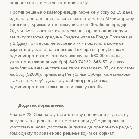
подносилац захтева за категоризацију.
Против решења о категоризацији може се у року од 15 дана
од дана достављања решења изјавити жалба Министарству
трговине, туризма и телекомуникација. Жалба се предаје
Одељењу за локални економски развој, пољопривреду и
заштиту животне средине Градске управе Града Пожаревца,
у 2 (два) примерка, непосредно или поштом, а може се
изјавити и усмено на записник. Тексира се републичком
административном таксом у износу од 560,00 динара,
уплатом на жиро рачун број: 840-742221843-57, у сврху
републичке администативне таксе по моделу 97, са позивом
на број (52080), прималац Република Србија, са назнаком-
„такса на жалбу“. Доказ о уплаћеној републичкој
административној таксе се прилаже уз жалбу.
Додатна појашњења
Чланом 22. Закона о угоститељству прописано је да ако у
року важења решења о категоризацији дође до промене
угоститеља, нови угоститељ је дужан да пре почетка рада у
том објекту прибави ново решење којим се објекат