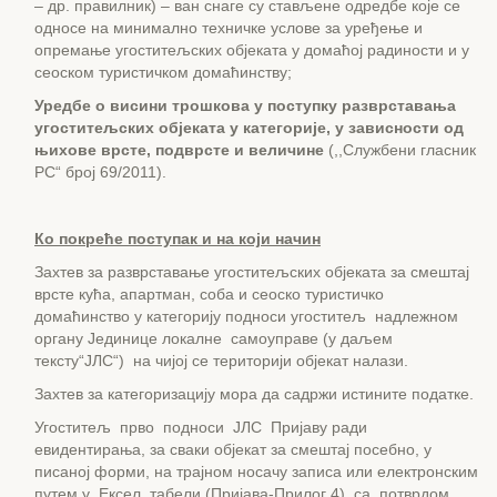
– др. правилник) – ван снаге су стављене одредбе које се
односе на минимално техничке услове за уређење и
опремање угоститељских објеката у домаћој радиности и у
сеоском туристичком домаћинству;
Уредбе о висини трошкова у поступку разврставања
угоститељских објеката у категорије, у зависности од
њихове врсте, подврсте и величине
(,,Службени гласник
РС“ број 69/2011).
Ко покреће поступак и на који начин
Захтев за разврставање угоститељских објеката за смештај
врсте кућа, апартман, соба и сеоско туристичко
домаћинство у категорију подноси угоститељ надлежном
органу Јединице локалне самоуправе (у даљем
тексту“ЈЛС“) на чијој се територији објекат налази.
Захтев за категоризацију мора да садржи истините податке.
Угоститељ прво подноси ЈЛС Пријаву ради
евидентирања, за сваки објекат за смештај посебно, у
писаној форми, на трајном носачу записа или електронским
путем у Ексел табели (Пријава-Прилог 4), са потврдом