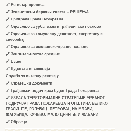
🔗
Регистар прописа
🔗
Јединствени бирачки списак – РЕШЕЊА
🔗
Привреда Града Пожаревца
🔗
Одељење за урбанизам и грађевинске послове
🔗
Одељење за комуналну делатност, енергетику и
саобраћај
🔗
Одељење за имовинско-правне послове
🔗
Заштита животне средине
🔗
Буџет
🔗
Буџетска инспекција
Служба за интерну ревизију
🔗
Стратешки документи
🔗
Грађански водич кроз буџет Града Пожаревца
🔗
ИЗРАДА ТЕРИТОРИЈАЛНЕ СТРАТЕГИЈЕ УРБАНОГ
ПОДРУЧЈА ГРАДА ПОЖАРЕВЦА И ОПШТИНА ВЕЛИКО
ГРАДИШТЕ, ГОЛУБАЦ, ПЕТРОВАЦ НА МЛАВИ,
ЖАГУБИЦА, КУЧЕВО, МАЛО ЦРНИЋЕ И ЖАБАРИ
🔗
Обрасци