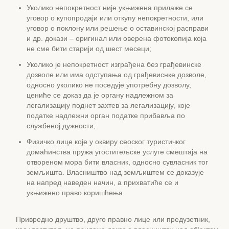
Уколико непокретност није укњижена прилаже се
уговор о купопродаји или откупу непокретности, или
уговор о поклону или решење о оставинској расправи
и др. докази – оригинал или оверена фотокопија која
не сме бити старији од шест месеци;
Уколико је непокретност изграђена без грађевинске
дозволе или има одступања од грађевиснке дозволе,
односно уколико не поседује употребну дозволу,
цениће се доказ да је органу надлежном за
легализацију поднет захтев за легализацију, које
податке надлежни орган податке прибавља по
службеној дужности;
Физичко лице које у оквиру сеоског туристичког
домаћинства пружа угоститељске услуге смештаја на
отвореном мора бити власник, односно сувласник тог
земљишта. Власништво над земљиштем се доказује
на напред наведен начин, а прихватиће се и
укњижено право коришћења.
Привредно друштво, друго правно лице или предузетник,