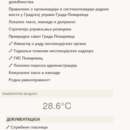
домаћинства
Правилник о организацији и систематизацији радних
места у Градској управи Града Пожаревца
Локалне таксе, накнаде и допринос
Стратегија управљања ризицима
Привредни савет Града Пожаревца
🔗
Извештај о раду инспекцијских органа
🔗
Годишњи планови инспекцијских надзора
🔗 ГИС Пожаревац
🔗 Локална пореска администрација
Комуналне таксе и накнаде
Родна равноправност
ТЕМПЕРАТУРА ВАЗДУХА
28.6°C
ДОКУМЕНТАЦИЈА
🔗
Службени гласници