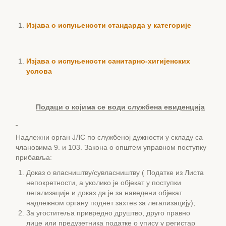
Изјава о испуњености стандарда у категорије
Изјава о испуњености санитарно-хигијенских
услова
Подаци о којима се води службена евиденција
Надлежни орган ЈЛС по службеној дужности у складу са
члановима 9. и 103. Закона о општем управном поступку
прибавља:
Доказ о власништву/сувласништву ( Податке из Листа
непокретности, а уколико је објекат у поступки
легализације и доказ да је за наведени објекат
надлежном органу поднет захтев за легализацију);
За угоститеља привредно друштво, друго правно
лице или предузетника податке о упису у регистар