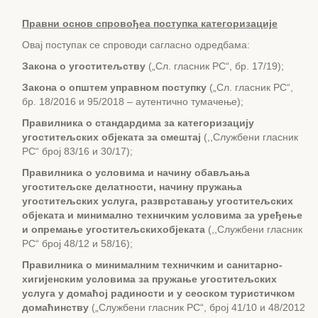
Правни основ спровођеа поступка категоризације
Овај поступак се спроводи сагласно одредбама:
Закона о угоститељству
(„Сл. гласник РС“, бр. 17/19);
Закона о општем управном поступку
(„Сл. гласник РС“,
бр. 18/2016 и 95/2018 – аутентично тумачење);
Правилника о стандардима за категоризацију
угоститељских објеката за смештај
(,,Службени гласник
РС“ број 83/16 и 30/17);
Правилника о условима и начину обављања
угоститељск
e
делатности, начину пружања
угоститељских услуга, разврставању угоститељских
објеката и минимално техничким условима за уређење
и опремање угоститељскихобјеката
(,,Службени гласник
РС“ број 48/12 и 58/16);
Правилника о минималним техничким и санитарно-
хигијенским условима за пружање угоститељских
услуга у домаћој радиности и у сеоском туристичком
домаћинству
(„Службени гласник РС“, број 41/10 и 48/2012