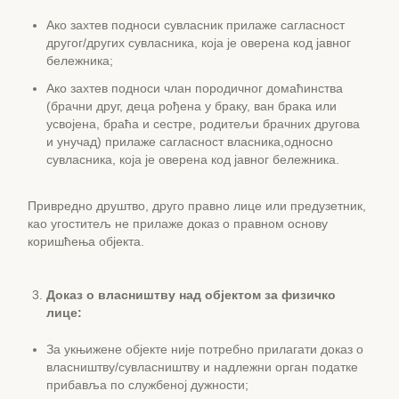
Ако захтев подноси сувласник прилаже сагласност
другог/других сувласника, која је оверена код јавног
бележника;
Ако захтев подноси члан породичног домаћинства
(брачни друг, деца рођена у браку, ван брака или
усвојена, браћа и сестре, родитељи брачних другова
и унучад) прилаже сагласност власника,односно
сувласника, која је оверена код јавног бележника.
Привредно друштво, друго правно лице или предузетник,
као угоститељ не прилаже доказ о правном основу
коришћења објекта.
Доказ о власништву над објектом за физичко
лице:
За укњижене објекте није потребно прилагати доказ о
власништву/сувласништву и надлежни орган податке
прибавља по службеној дужности;