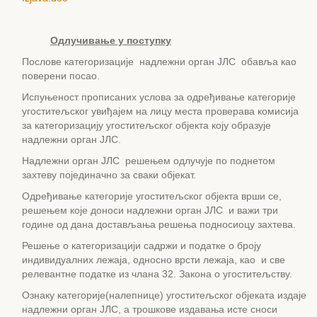
Одлучивање у поступку
Послове категоризације надлежни орган ЈЛС обавља као
поверени посао.
Испуњеност прописаних услова за одређивање категорије
угоститељског увиђајем на лицу места проверава комисија
за категоризацију угоститељског објекта коју образује
надлежни орган ЈЛС.
Надлежни орган ЈЛС решењем одлучује по поднетом
захтеву појединачно за сваки објекат.
Одређивање категорије угоститељског објекта врши се,
решењем које доноси надлежни орган ЈЛС и важи три
године од дана достављања решења подносиоцу захтева.
Решење о категоризацији садржи и податке о броју
индивидуалних лежаја, односно врсти лежаја, као и све
релевантне податке из члана 32. Закона о угоститељству.
Ознаку категорије(налепнице) угоститељског објеката издаје
надлежни орган ЈЛС, а трошкове издавања исте сноси