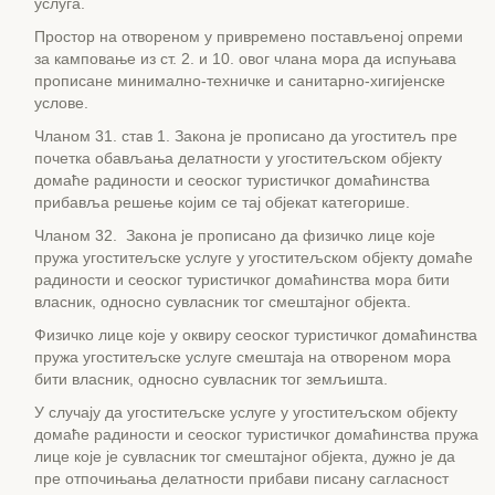
услуга.
Простор на отвореном у привремено постављеној опреми
за камповање из ст. 2. и 10. овог члана мора да испуњава
прописане минимално-техничке и санитарно-хигијенске
услове.
Чланом 31. став 1. Закона је прописано да угоститељ пре
почетка обављања делатности у угоститељском објекту
домаће радиности и сеоског туристичког домаћинства
прибавља решење којим се тај објекат категорише.
Чланом 32. Закона је прописано да физичко лице које
пружа угоститељске услуге у угоститељском објекту домаће
радиности и сеоског туристичког домаћинства мора бити
власник, односно сувласник тог смештајног објекта.
Физичко лице које у оквиру сеоског туристичког домаћинства
пружа угоститељске услуге смештаја на отвореном мора
бити власник, односно сувласник тог земљишта.
У случају да угоститељске услуге у угоститељском објекту
домаће радиности и сеоског туристичког домаћинства пружа
лице које је сувласник тог смештајног објекта, дужно је да
пре отпочињања делатности прибави писану сагласност