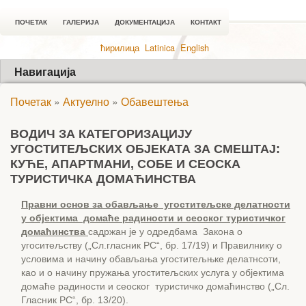
ПОЧЕТАК
ГАЛЕРИЈА
ДОКУМЕНТАЦИЈА
КОНТАКТ
ћирилица
Latinica
English
Навигација
Почетак
»
Актуелно
»
Обавештења
ВОДИЧ ЗА КАТЕГОРИЗАЦИЈУ
УГОСТИТЕЉСКИХ ОБЈЕКАТА ЗА СМЕШТАЈ:
КУЋЕ, АПАРТМАНИ, СОБЕ И СЕОСКА
ТУРИСТИЧКА ДОМАЋИНСТВА
Правни основ за обављање угоститељске делатности
у објектима домаће радиности и сеоског туристичког
домаћинства
садржан је у одредбама Закона о
угоситељству („Сл.гласник РС“, бр. 17/19) и Правилнику о
условима и начину обављања угоститељњке делатнсоти,
као и о начину пружања угоститељских услуга у објектима
домаће радиности и сеоског туристичко домаћинство („Сл.
Гласник РС“, бр. 13/20).