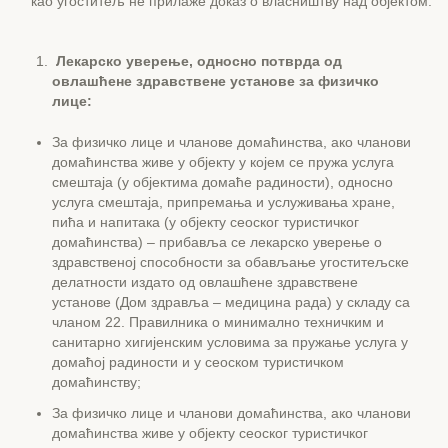
као угоститељ не прилаже доказ о власништву над објектом.
Лекарско уверење, односно потврда од
овлашћене здравствене установе за физичко
лице:
За физичко лице и члановe домаћинства, ако чланови
домаћинства живе у објекту у којем се пружа услуга
смештаја (у објектима домаће радиности), односно
услуга смештаја, припремања и услуживања хране,
пића и напитака (у објекту сеоског туристичког
домаћинства) – прибавља се лекарско уверење о
здравственој способности за обављање угоститељске
делатности издато од овлашћене здравствене
установе (Дом здравља – медицина рада) у складу са
чланом 22. Правилника о минимално техничким и
санитарно хигијенским условима за пружање услуга у
домаћој радиности и у сеоском туристичком
домаћинству;
За физичко лице и чланови домаћинства, ако чланови
домаћинства живе у објекту сеоског туристичког