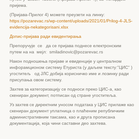
пријема.
(Пријава-Прилог 4) можете преузети на линку:
https://pozarevac.rs/wp-content/uploads/2021/01/Prilog-4-JLS-
evidencija-nekategorisani.xlsx
Допис-пријава ради евидентирања
Препоручује се да се пријава поднесе електронским
путем на на мејл: smiladinovic@pozarevac.rs
Након подношења пријаве и евиденције у централном
инфорамционом систему Етуриста (у даљем тексту:“ЦИС“ )
угоститељ од ЈЛС добија корисничко име и лозинку ради
присупања овом систему.
Захтев за категоризацију се подноси преко ЦИС-а, као
скениран документ, потписан од стране угоститеља.
Уз захтев се директним уносом података у ЦИС прилаже као
скениран документ уплатница о плаћеним републичким
административним таксама, као и друга прописана
документација, која чини саставни део захтева.