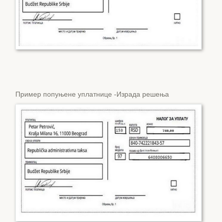
Пример попуњене уплатнице -Израда решења