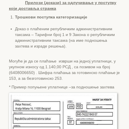
Прилози (докази) за одлучивање у поступку
који доставља странка
Трошкови поступка категоризације
Доказ о плаћеним републичким административним
таксама – Тарифни број 1 и 9 Закона о републичким
административним таксама (на име подношења
захтева и израде решења).
Могуће је да се плаћање изврши на једној уплатници, у
укупном износу од 1.140,00 РСД , са позивом на број
(6408006650) . Шифра плаћања за готовинско плаћање је
153, а за безготовинско 253.
* Пример попуњене уплатнице –за подношење захтева