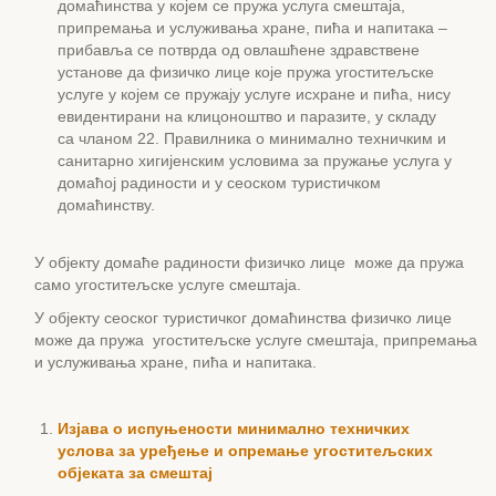
домаћинства у којем се пружа услуга смештаја,
припремања и услуживања хране, пића и напитака –
прибавља се потврда од овлашћене здравствене
установе да физичко лице које пружа угоститељске
услуге у којем се пружају услуге исхране и пића, нису
евидентирани на клицоноштво и паразите, у складу
са чланом 22. Правилника о минимално техничким и
санитарно хигијенским условима за пружање услуга у
домаћој радиности и у сеоском туристичком
домаћинству.
У објекту домаће радиности физичко лице може да пружа
само угоститељске услуге смештаја.
У објекту сеоског туристичког домаћинства физичко лице
може да пружа угоститељске услуге смештаја, припремања
и услуживања хране, пића и напитака.
Изјава о испуњености минимално техничких
услова за уређење и опремање угоститељских
објеката за смештај