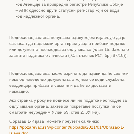
код Агенције за привредне регистре Републике Србије
– АПР, односно други статусни регистар који се води
код надлежног органа.
Подносилац захтева попуњава изјаву којом изјављује да је
сагласан да надлежни орган врши увид и прибави податке
или документа неопходна за одлучивање (члан 15. Закона о
заштити података о личности („Сл. гласник РС“; бр.j 87/18)).
Подносилац захтева може изричито да изјави да ће све или
неке од наведених докумената о којима се води службена
евиденција прибавити сама или да ће их доставити
накнадно.
Ако странка у року не поднесе личне податке неопходне за
одлучивање органа, захтев за покретање поступка ће се
сматрати неуредним (члан 59. став 2. ЗУП-а).
Образац 1-Изјава можете преузети са линка:
https://pozarevac.rs/wp-content/uploads/2021/01/Obrazac-1-
Izjava.doc