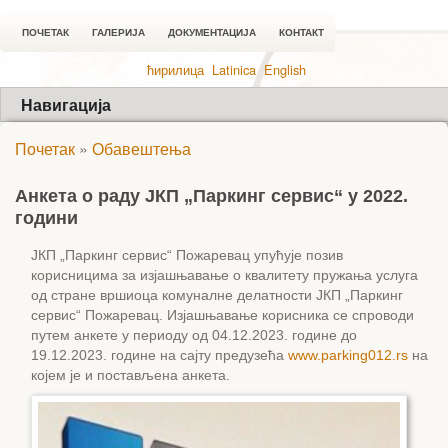
ПОЧЕТАК
ГАЛЕРИЈА
ДОКУМЕНТАЦИЈА
КОНТАКТ
ћирилица
Latinica
English
Навигација
Почетак
»
Обавештења
Анкета о раду ЈКП „Паркинг сервис“ у 2022.
години
ЈКП „Паркинг сервис“ Пожаревац упућује позив
корисницима за изјашњавање о квалитету пружања услуга
од стране вршиоца комуналне делатности ЈКП „Паркинг
сервис“ Пожаревац. Изјашњавање корисника се спроводи
путем анкете у периоду од 04.12.2023. године до
19.12.2023. године на сајту предузећа
www.parking012.rs
на
којем је и постављена анкета.