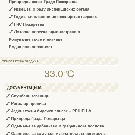
Привредни савет Града Пожаревца
🔗
Извештај о раду инспекцијских органа
🔗
Годишњи планови инспекцијских надзора
🔗 ГИС Пожаревац
🔗 Локална пореска администрација
Комуналне таксе и накнаде
Родна равноправност
ТЕМПЕРАТУРА ВАЗДУХА
33.0°C
ДОКУМЕНТАЦИЈА
🔗
Службени гласници
🔗
Регистар прописа
🔗
Јединствени бирачки списак – РЕШЕЊА
🔗
Привреда Града Пожаревца
🔗
Одељење за урбанизам и грађевинске послове
🔗
Одељење за комуналну делатност, енергетику и