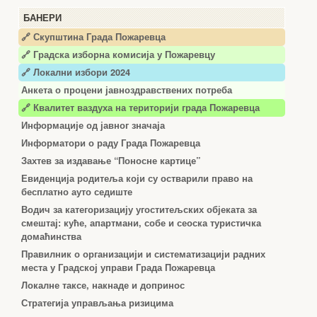
БАНЕРИ
🔗 Скупштина Града Пожаревца
🔗
Градска изборна комисија у Пожаревцу
🔗 Локални избори 2024
Анкета о процени јавноздравствених потреба
🔗 Квалитет ваздуха на територији града Пожаревца
Информације од јавног значаја
Информатори о раду Града Пожаревца
Захтев за издавање “Поносне картице”
Евиденција родитеља који су остварили право на
бесплатно ауто седиште
Водич за категоризацију угоститељских објеката за
смештај: куће, апартмани, собе и сеоска туристичка
домаћинства
Правилник о организацији и систематизацији радних
места у Градској управи Града Пожаревца
Локалне таксе, накнаде и допринос
Стратегија управљања ризицима