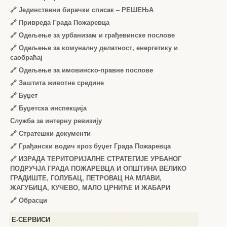
🔗
Јединствени бирачки списак – РЕШЕЊА
🔗
Привреда Града Пожаревца
🔗
Одељење за урбанизам и грађевинске послове
🔗
Одељење за комуналну делатност, енергетику и
саобраћај
🔗
Одељење за имовинско-правне послове
🔗
Заштита животне средине
🔗
Буџет
🔗
Буџетска инспекција
Служба за интерну ревизију
🔗
Стратешки документи
🔗
Грађански водич кроз буџет Града Пожаревца
🔗
ИЗРАДА ТЕРИТОРИЈАЛНЕ СТРАТЕГИЈЕ УРБАНОГ
ПОДРУЧЈА ГРАДА ПОЖАРЕВЦА И ОПШТИНА ВЕЛИКО
ГРАДИШТЕ, ГОЛУБАЦ, ПЕТРОВАЦ НА МЛАВИ,
ЖАГУБИЦА, КУЧЕВО, МАЛО ЦРНИЋЕ И ЖАБАРИ
🔗
Обрасци
Е-СЕРВИСИ