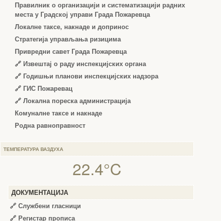
Правилник о организацији и систематизацији радних
места у Градској управи Града Пожаревца
Локалне таксе, накнаде и допринос
Стратегија управљања ризицима
Привредни савет Града Пожаревца
🔗
Извештај о раду инспекцијских органа
🔗
Годишњи планови инспекцијских надзора
🔗 ГИС Пожаревац
🔗 Локална пореска администрација
Комуналне таксе и накнаде
Родна равноправност
ТЕМПЕРАТУРА ВАЗДУХА
22.4°C
ДОКУМЕНТАЦИЈА
🔗
Службени гласници
🔗
Регистар прописа