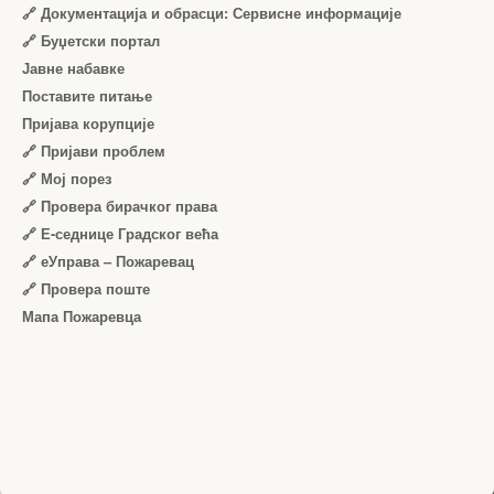
🔗 Документација и обрасци: Сервисне информације
🔗 Буџетски портал
Јавне набавке
Поставите питање
Пријава корупције
🔗 Пријави проблем
🔗 Мој порез
🔗 Провера бирачког права
🔗 Е-седнице Градског већа
🔗 еУправа – Пожаревац
🔗 Провера поште
Мапа Пожаревца