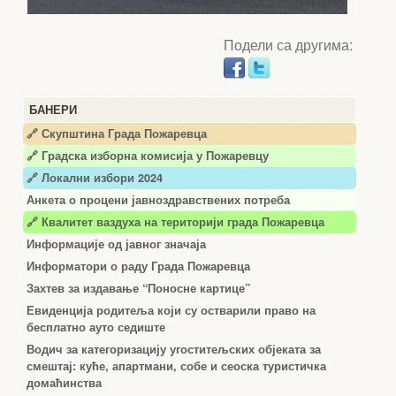
Подели са другима:
БАНЕРИ
🔗 Скупштина Града Пожаревца
🔗
Градска изборна комисија у Пожаревцу
🔗 Локални избори 2024
Анкета о процени јавноздравствених потреба
🔗 Квалитет ваздуха на територији града Пожаревца
Информације од јавног значаја
Информатори о раду Града Пожаревца
Захтев за издавање “Поносне картице”
Евиденција родитеља који су остварили право на
бесплатно ауто седиште
Водич за категоризацију угоститељских објеката за
смештај: куће, апартмани, собе и сеоска туристичка
домаћинства