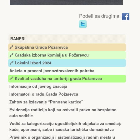
Podeli sa drugima:
BANERI
🔗 Skupština Grada Požarevca
🔗
Gradska izborna komisija u Požarevcu
🔗 Lokalni izbori 2024
Anketa o proceni javnozdravstvenih potreba
🔗 Kvalitet vazduha na teritoriji grada Požarevca
Informacije od javnog značaja
Informatori o radu Grada Požarevca
Zahtev za izdavanje “Ponosne kartice”
Еvidencija roditelja koji su ostvarili pravo na besplatno
auto sedište
Vodič za kategorizaciju ugostiteljskih objekata za smeštaj:
kuće, apartmani, sobe i seoska turistička domaćinstva
Pravilnik o organizaciji i sistematizaciji radnih mesta u