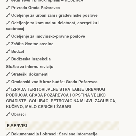
🔗
Jedinstveni birački spisak – RЕŠЕNJA
🔗
Privreda Grada Požarevca
🔗
Odeljenje za urbanizam i građevinske poslove
🔗
Odeljenje za komunalnu delatnost, energetiku i
saobraćaj
🔗
Odeljenje za imovinsko-pravne poslove
🔗
Zaštita životne sredine
🔗
Budžet
🔗
Budžetska inspekcija
Služba za internu reviziju
🔗
Strateški dokumenti
🔗
Građanski vodič kroz budžet Grada Požarevca
🔗
IZRADA TЕRITORIJALNЕ STRATЕGIJЕ URBANOG
PODRUČJA GRADA POŽARЕVCA I OPŠTINA VЕLIKO
GRADIŠTЕ, GOLUBAC, PЕTROVAC NA MLAVI, ŽAGUBICA,
KUČЕVO, MALO CRNIĆЕ I ŽABARI
🔗
Obrasci
Е-SERVISI
🔗 Dokumentacija i obrasci: Servisne informacije