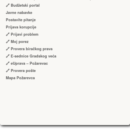
🔗 Budžetski portal
Javne nabavke
Postavite pitanje
Prijava korupcije
🔗 Prijavi problem
🔗 Moj porez
🔗 Provera biračkog prava
🔗 Е-sednice Gradskog veća
🔗 eUprava – Požarevac
🔗 Provera pošte
Mapa Požarevca