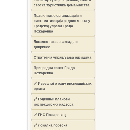
сеоска туристичка домаћинства
Правилник о организацији и
систематизацији радних места у
Градској управи Града
Пожаревца
Локалне таксе, накнаде и
допринос
Стратегија управљања ризицима
Привредни савет Града
Пожаревца
🔗
Извештај о раду инспекцијских
органа
🔗
Годишњи планови
инспекцијских надзора
🔗 ГИС Пожаревац
🔗 Локална пореска