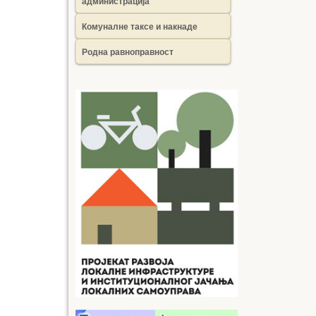
администрација
Комуналне таксе и накнаде
Родна равноправност