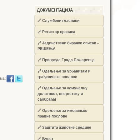
ДОКУМЕНТАЦИЈА
🔗
Службени гласници
🔗
Регистар прописа
🔗
Јединствени бирачки списак –
РЕШЕЊА
🔗
Привреда Града Пожаревца
🔗
Одељење за урбанизам и
грађевинске послове
има:
🔗
Одељење за комуналну
делатност, енергетику и
саобраћај
🔗
Одељење за имовинско-
правне послове
🔗
Заштита животне средине
🔗
Буџет