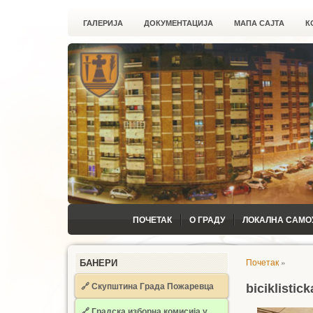
ГАЛЕРИЈА
ДОКУМЕНТАЦИЈА
МАПА САЈТА
К
ПОЧЕТАК
О ГРАДУ
ЛОКАЛНА САМО
Почетак
»
БАНЕРИ
🔗 Скупштина Града Пожаревца
biciklistic
🔗
Градска изборна комисија у