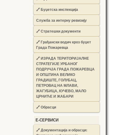
🔗
Буџетска инспекција
Служба за интерну ревизију
🔗
Стратешки документи
🔗
Грађански водич кроз буџет
Града Пожаревца
🔗
ИЗРАДА ТЕРИТОРИЈАЛНЕ
СТРАТЕГИЈЕ УРБАНОГ
ПОДРУЧЈА ГРАДА ПОЖАРЕВЦА
И ОПШТИНА ВЕЛИКО
ГРАДИШТЕ, ГОЛУБАЦ,
ПЕТРОВАЦ НА МЛАВИ,
ЖАГУБИЦА, КУЧЕВО, МАЛО
ЦРНИЋЕ И ЖАБАРИ
🔗
Обрасци
Е-СЕРВИСИ
🔗 Документација и обрасци: