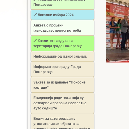
Пожаревцу
🔗 Локални избори 2024
Анкета о процени
јавноздравствених потреба
🔗 Квалитет ваздуха на
територији града Пожаревца
Информације од јавног значаја
Информатори о раду Града
Пожаревца
Захтев за издавање “Поносне
картице”
Евиденција родитеља који су
остварили право на бесплатно
ауто седиште
Водич за категоризацију
угоститељских објеката за
смештај: куће, апартмани, собе и