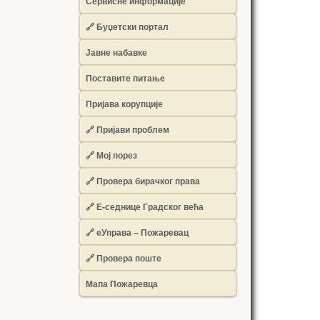
Сервисне информације
🔗 Буџетски портал
Јавне набавке
Поставите питање
Пријава корупције
🔗 Пријави проблем
🔗 Мој порез
🔗 Провера бирачког права
🔗 Е-седнице Градског већа
🔗 еУправа – Пожаревац
🔗 Провера поште
Мапа Пожаревца