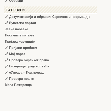
🔗
Обрасци
Е-СЕРВИСИ
🔗 Документација и обрасци: Сервисне информације
🔗 Буџетски портал
Јавне набавке
Поставите питање
Пријава корупције
🔗 Пријави проблем
🔗 Мој порез
🔗 Провера бирачког права
🔗 Е-седнице Градског већа
🔗 еУправа – Пожаревац
🔗 Провера поште
Мапа Пожаревца