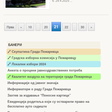
6. 29.4.2025 ...
21
Прва
«
10
20
22
30
»
БАНЕРИ
🔗 Скупштина Града Пожаревца
🔗
Градска изборна комисија у Пожаревцу
🔗 Локални избори 2024
Анкета о процени јавноздравствених потреба
🔗 Квалитет ваздуха на територији града Пожаревца
Информације од јавног значаја
Информатори о раду Града Пожаревца
Захтев за издавање “Поносне картице”
Евиденција родитеља који су остварили право на
бесплатно ауто седиште