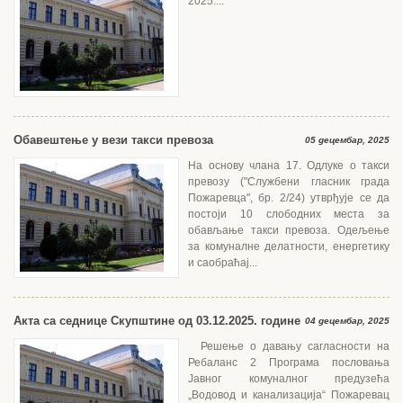
2025....
Oбавештење у вези такси превоза
05 децембар, 2025
На основу члана 17. Одлуке о такси
превозу ("Службени гласник града
Пожаревца", бр. 2/24) утврђује се да
постоји 10 слободних места за
обављање такси превоза. Одељењe
за комуналне делaтности, енергетику
и саобраћај...
Акта са седнице Скупштине од 03.12.2025. године
04 децембар, 2025
Решење о давању сагласности на
Ребаланс 2 Програма пословања
Јавног комуналног предузећа
„Водовод и канализација“ Пожаревац