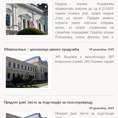
Градска управа Пожаревац
обавештава грађане да од 8.12.2025.
године почиње упис права својине
„Свој на своме“. Пријаве можете
поднети преко портала еУправа,
лично, уз помоћ службеника на
следећим локацијама: Градска управа
Пожаревац, улица Дринска број 2,
кацеларија број 26, радно време 07.30 –...
Обавештење – ценовници јавних предузећа
05 децембар, 2025
ЈКП Водовод и канализација ЈКП
Комуналне службе ЈКП Паркинг сервис
...
Предлог ранг листе за подстицаје за пољопривреду
05 децембар, 2025
Предлог ранг листе за подстицаје