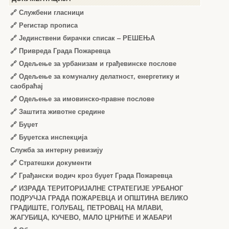
🔗
Службени гласници
🔗
Регистар прописа
🔗
Јединствени бирачки списак – РЕШЕЊА
🔗
Привреда Града Пожаревца
🔗
Одељење за урбанизам и грађевинске послове
🔗
Одељење за комуналну делатност, енергетику и
саобраћај
🔗
Одељење за имовинско-правне послове
🔗
Заштита животне средине
🔗
Буџет
🔗
Буџетска инспекција
Служба за интерну ревизију
🔗
Стратешки документи
🔗
Грађански водич кроз буџет Града Пожаревца
🔗
ИЗРАДА ТЕРИТОРИЈАЛНЕ СТРАТЕГИЈЕ УРБАНОГ
ПОДРУЧЈА ГРАДА ПОЖАРЕВЦА И ОПШТИНА ВЕЛИКО
ГРАДИШТЕ, ГОЛУБАЦ, ПЕТРОВАЦ НА МЛАВИ,
ЖАГУБИЦА, КУЧЕВО, МАЛО ЦРНИЋЕ И ЖАБАРИ