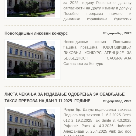
за 2025. годину Решење о давању
сагласности на Другу измену и допуну
Посебног програма намене и
динамике коришћења буџетских
средстава за 2025. годину Јавног комуналног...
Новогодишњи ликовни конкурс
04 децембар, 2025
Новогодишње писмо Пажљивка
ђацима првацима НОВОГОДИШЊИ
ЛИКОВНИ КОНКУРС АГЕНЦИЈЕ ЗА
БЕЗБЕДНОСТ САОБРАЋАЈА
Сагласност за Конкурс ...
ЛИСТА ЧЕКАЊА ЗА ИЗДАВАЊЕ ОДОБРЕЊА ЗА ОБАВЉАЊЕ
ТАКСИ ПРЕВОЗА НА ДАН 3.11.2025. ГОДИНЕ
03 децембар, 2025
Редни бр. Датум подношења захтевa
Подносилац захтева 1. 6.2.2025 Becsi
012 2. 19.2.2025 Taxi Smile 3. 4.3.2025
Рајковић Роса 4. 4.3.2025 Чабовић
Александар 5. 25.4.2025 Pink taxi doo