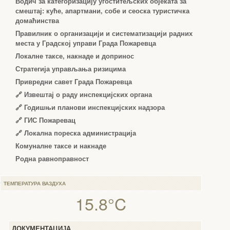
Водич за категоризацију угоститељских објеката за
смештај: куће, апартмани, собе и сеоска туристичка
домаћинства
Правилник о организацији и систематизацији радних
места у Градској управи Града Пожаревца
Локалне таксе, накнаде и допринос
Стратегија управљања ризицима
Привредни савет Града Пожаревца
🔗
Извештај о раду инспекцијских органа
🔗
Годишњи планови инспекцијских надзора
🔗 ГИС Пожаревац
🔗 Локална пореска администрација
Комуналне таксе и накнаде
Родна равноправност
ТЕМПЕРАТУРА ВАЗДУХА
15.8°C
ДОКУМЕНТАЦИЈА