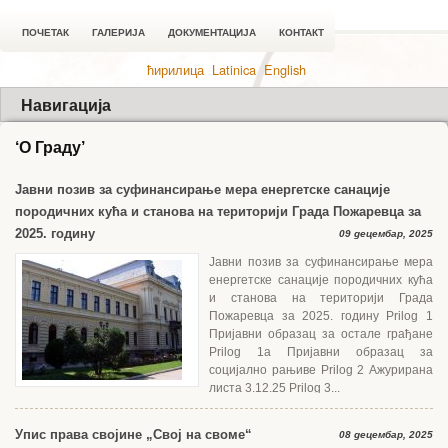
ПОЧЕТАК
ГАЛЕРИЈА
ДОКУМЕНТАЦИЈА
КОНТАКТ
ћирилица
Latinica
English
Навигација
‘О Граду’
Јавни позив за суфинансирање мера енергетске санације
породичних кућа и станова на територији Града Пожаревца за
2025. годину
09 децембар, 2025
Јавни позив за суфинансирање мера
енергетске санације породичних кућа
и станова на територији Града
Пожаревца за 2025. годину Prilog 1
Пријавни образац за остале грађане
Prilog 1a Пријавни образац за
социјално рањиве Prilog 2 Ажурирана
листа 3.12.25 Prilog 3...
Упис права својине „Свој на своме“
08 децембар, 2025