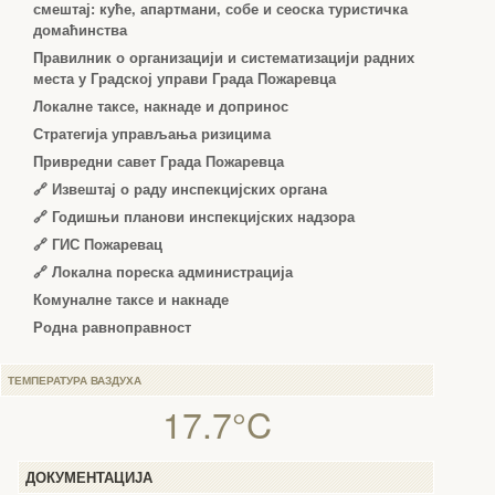
смештај: куће, апартмани, собе и сеоска туристичка
домаћинства
Правилник о организацији и систематизацији радних
места у Градској управи Града Пожаревца
Локалне таксе, накнаде и допринос
Стратегија управљања ризицима
Привредни савет Града Пожаревца
🔗
Извештај о раду инспекцијских органа
🔗
Годишњи планови инспекцијских надзора
🔗 ГИС Пожаревац
🔗 Локална пореска администрација
Комуналне таксе и накнаде
Родна равноправност
ТЕМПЕРАТУРА ВАЗДУХА
17.7°C
ДОКУМЕНТАЦИЈА