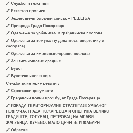
🔗
Службени гласници
🔗
Регистар прописа
🔗
Јединствени бирачки списак – РЕШЕЊА
🔗
Привреда Града Пожаревца
🔗
Одељење за урбанизам и грађевинске послове
🔗
Одељење за комуналну делатност, енергетику и
саобраћај
🔗
Одељење за имовинско-правне послове
🔗
Заштита животне средине
🔗
Буџет
🔗
Буџетска инспекција
Служба за интерну ревизију
🔗
Стратешки документи
🔗
Грађански водич кроз буџет Града Пожаревца
🔗
ИЗРАДА ТЕРИТОРИЈАЛНЕ СТРАТЕГИЈЕ УРБАНОГ
ПОДРУЧЈА ГРАДА ПОЖАРЕВЦА И ОПШТИНА ВЕЛИКО
ГРАДИШТЕ, ГОЛУБАЦ, ПЕТРОВАЦ НА МЛАВИ,
ЖАГУБИЦА, КУЧЕВО, МАЛО ЦРНИЋЕ И ЖАБАРИ
🔗
Обрасци