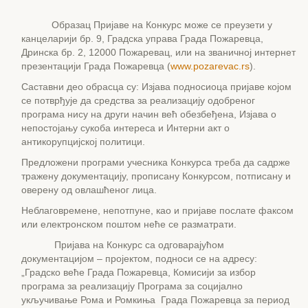
Образац Пријаве на Конкурс може се преузети у
канцеларији бр. 9, Градска управа Града Пожаревца,
Дринска бр. 2, 12000 Пожаревац, или на званичној интернет
презентацији Града Пожаревца (
www.pozarevac.rs
).
Саставни део обрасца су: Изјава подносиоца пријаве којом
се потврђује да средства за реализацију одобреног
програма нису на други начин већ обезбеђена, Изјава о
непостојању сукоба интереса и Интерни акт о
антикорупцијској политици.
Предложени програми учесника Конкурса треба да садрже
тражену документацију, прописану Конкурсом, потписану и
оверену од овлашћеног лица.
Неблаговремене, непотпуне, као и пријаве послате факсом
или електронском поштом неће се разматрати.
Пријава на Конкурс са одговарајућом
документацијом – пројектом, подноси се на адресу:
„Градско веће Града Пожаревца, Комисији за избор
програма за реализацију Програма за социјално
укључивање Рома и Ромкиња Града Пожаревца за период