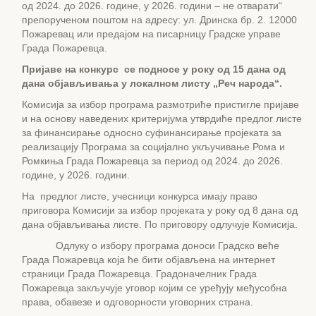
од 2024. до 2026. године, у 2026. години – не отварати“
препорученом поштом на адресу: ул. Дринска бр. 2. 12000
Пожаревац или предајом на писарницу Градске управе
Града Пожаревца.
Пријаве на конкурс се подносе у року од
15 дана од
дана објављивања у локалном листу „Реч народа“
.
Комисија за избор програма размотриће пристигле пријаве
и на основу наведених критеријума утврдиће предлог листе
за финансирање односно суфинансирање пројеката за
реализацију Програма за социјално укључивање Рома и
Ромкиња Града Пожаревца за период од 2024. до 2026.
године, у 2026. години.
На предлог листе, учесници конкурса имају право
приговора Комисији за избор пројеката у року од 8 дана од
дана објављивања листе. По приговору одлучује Комисија.
Одлуку о избору програма доноси Градско веће
Града Пожаревца која ће бити објављена на интернет
страници Града Пожаревца. Градоначелник Града
Пожаревца закључује уговор којим се уређују међусобна
права, обавезе и одговорности уговорних страна.