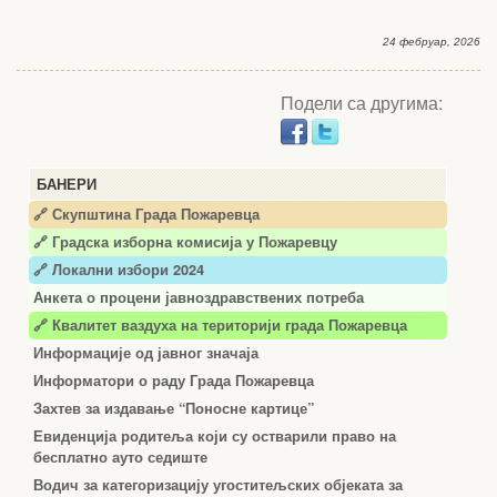
24 фебруар, 2026
Подели са другима:
БАНЕРИ
🔗 Скупштина Града Пожаревца
🔗
Градска изборна комисија у Пожаревцу
🔗 Локални избори 2024
Анкета о процени јавноздравствених потреба
🔗 Квалитет ваздуха на територији града Пожаревца
Информације од јавног значаја
Информатори о раду Града Пожаревца
Захтев за издавање “Поносне картице”
Евиденција родитеља који су остварили право на
бесплатно ауто седиште
Водич за категоризацију угоститељских објеката за