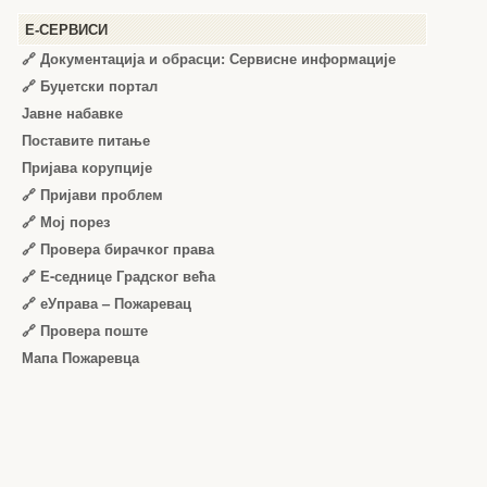
Е-СЕРВИСИ
🔗 Документација и обрасци: Сервисне информације
🔗 Буџетски портал
Јавне набавке
Поставите питање
Пријава корупције
🔗 Пријави проблем
🔗 Мој порез
🔗 Провера бирачког права
🔗 Е-седнице Градског већа
🔗 еУправа – Пожаревац
🔗 Провера поште
Мапа Пожаревца