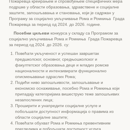
Пожаревца креирањем и спровођењем специфичних мера
подршке у области образовања, здравствене и социјалне
заштите, запошљавања и становања, који је садржан у
Програму за социјално укључивање Рома и Ромкиња Града
Пожаревца за период од 2024. до 2026. године.
Посебни
циљ
еви
конкурса у складу са Програмом за
социјално укључивање Рома и Ромкиња Града Пожаревца
за период од 2024. до 2026. су:
Повећати укљученост и успешан завршетак
предшколског, основног, средњошколског и
факултетског образовања деце и младих ромске
националности и интензивирати функционално
описмењавање одраслих Рома;
Подићи ниво запошљивости, запошљавање и
економско оснаживање, посебно Рома и Ромкиња који
припадају категоријама вишеструко теже запошљивих
незапослених лица;
Проширити и унапредити социјалне услуге и
побољшати доступност информација о правима из
области социјалне заштите;
Повећати обухват Рома и Ромкиња превентивним
прегледима и побољшати доступност услуга