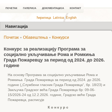
ПОЧЕТАК
ГАЛЕРИЈА
ДОКУМЕНТАЦИЈА
КОНТАКТ
ћирилица
Latinica
English
Навигација
Почетак
»
Обавештења
»
Конкурси
Конкурс за реализацију Програма за
социјално укључивање Рома и Ромкиња
Града Пожаревцу за период од 2024. до 2026.
године
На основу Програма за социјално укључивање Рома и
Ромкиња Града Пожаревца за период од 2024. до 2026.
године („Службени гласник Града Пожаревца“, бр. 18/23) и
Закључка Градског већа Града Пожаревца бр: 09-06-
15/2026-24 од 12.2.2026. године, Градско веће Града
Пожаревца, расписује
К о н к у р с