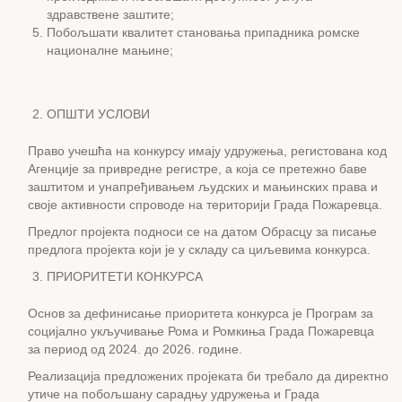
здравствене заштите;
Побољшати квалитет становања припадника ромске
националне мањине;
ОПШТИ УСЛОВИ
Право учешћа на конкурсу имају удружења, регистована код
Агенције за привредне регистре, а која се претежно баве
заштитом и унапређивањем људских и мањинских права и
своје активности спроводе на територији Града Пожаревца.
Предлог пројекта подноси се на датом Обрасцу за писање
предлога пројекта који је у складу са циљевима конкурса.
ПРИОРИТЕТИ КОНКУРСА
Основ за дефинисање приоритета конкурса је Програм за
социјално укључивање Рома и Ромкиња Града Пожаревца
за период од 2024. до 2026. године.
Реализација предложених пројеката би требало да директно
утиче на побољшану сарадњу удружења и Града