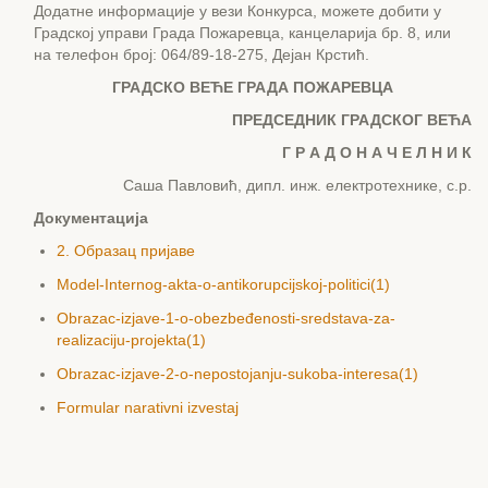
Додатне информације у вези Конкурса, можете добити у
Градској управи Града Пожаревца, канцеларија бр. 8, или
на телефон број: 064/89-18-275, Дејан Крстић.
ГРАДСКО ВЕЋЕ ГРАДА ПОЖАРЕВЦА
ПРЕДСЕДНИК ГРАДСКОГ ВЕЋА
Г Р А Д О Н А Ч Е Л Н И К
Саша Павловић, дипл. инж. електротехнике, с.р.
Документација
2. Образац пријаве
Model-Internog-akta-o-antikorupcijskoj-politici(1)
Obrazac-izjave-1-o-obezbeđenosti-sredstava-za-
realizaciju-projekta(1)
Obrazac-izjave-2-o-nepostojanju-sukoba-interesa(1)
Formular narativni izvestaj