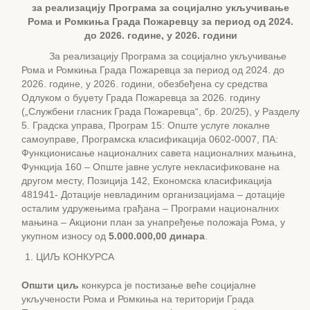
за реализацију
Програм
а
за социјално укључивање
Рома и Ромкиња Града
Пожаревцу
за период од 2024.
до 2026. године,
у
2026
. години
За реализацију Програма за социјално укључивање
Рома и Ромкиња Града Пожаревца за период од 2024. до
2026. године, у 2026. години, обезбеђена су средства
Одлуком о буџету Града Пожаревца за 2026. годину
(„Службени гласник Града Пожаревца“, бр. 20/25), у Разделу
5. Градска управа, Програм 15: Опште услуге локалне
самоуправе, Програмска класификација 0602-0007, ПА:
Функционисање националних савета националних мањина,
Функција 160 – Опште јавне услуге некласификоване на
другом месту, Позиција 142, Економска класификација
481941- Дотације невладиним организацијама – дотације
осталим удружењима грађана – Програми националних
мањина – Акциони план за унапређење положаја Рома, у
укупном износу од
5
.
0
00.000,00
динара
.
ЦИЉ КОНКУРСА
Општи циљ
конкурса је постизање веће социјалне
укључености Рома и Ромкиња на територији Града