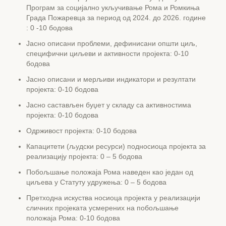
Програм за социјално укључивање Рома и Ромкиња
Града Пожаревца за период од 2024. до 2026. године
: 0 -10 бодова
Јасно описани проблеми, дефинисани општи циљ,
специфични циљеви и активности пројекта: 0-10
бодова
Јасно описани и мерљиви индикатори и резултати
пројекта: 0-10 бодова
Јасно састављен буџет у складу са активностима
пројекта: 0-10 бодова
Одрживост пројекта: 0-10 бодова
Капацитети (људски ресурси) подносиоца пројекта за
реализацију пројекта: 0 – 5 бодова
Побољшање положаја Рома наведен као један од
циљева у Статуту удружења: 0 – 5 бодова
Претходна искуства носиоца пројекта у реализацији
сличних пројеката усмерених на побољшање
положаја Рома: 0-10 бодова