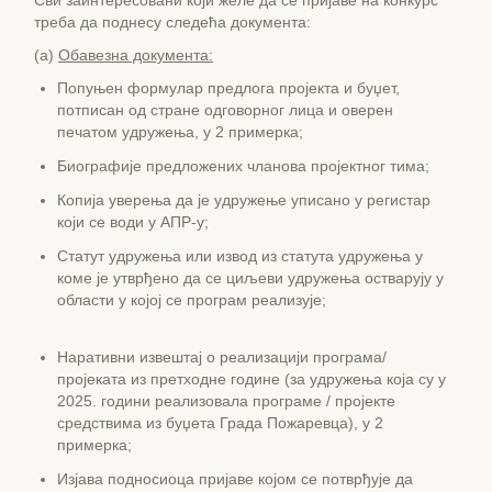
Сви заинтересовани који желе да се пријаве на конкурс
треба да поднесу следећа документа:
(а)
Обавезна документа:
Попуњен формулар предлога пројекта и буџет,
потписан од стране одговорног лица и оверен
печатом удружења, у 2 примерка;
Биографије предложених чланова пројектног тима;
Копија уверења да је удружење уписано у регистар
који се води у АПР-у;
Статут удружења или извод из статута удружења у
коме је утврђено да се циљеви удружења остварују у
области у којој се програм реализује;
Наративни извештај о реализацији програма/
пројеката из претходне године (за удружења која су у
2025. години реализовала програме / пројекте
средствима из буџета Града Пожаревца), у 2
примерка;
Изјава подносиоца пријаве којом се потврђује да