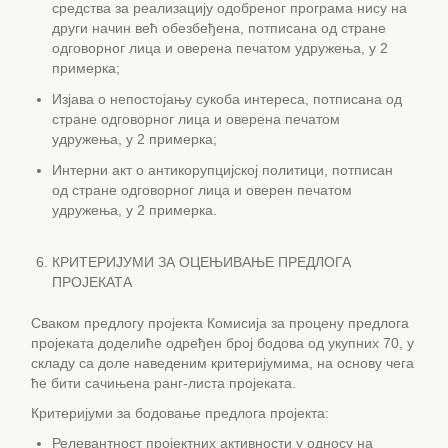
средства за реализацију одобреног програма нису на
други начин већ обезбеђена, потписана од стране
одговорног лица и оверена печатом удружења, у 2
примерка;
Изјава о непостојању сукоба интереса, потписана од
стране одговорног лица и оверена печатом
удружења, у 2 примерка;
Интерни акт о антикорупцијској политици, потписан
од стране одговорног лица и оверен печатом
удружења, у 2 примерка.
КРИТЕРИЈУМИ ЗА ОЦЕЊИВАЊЕ ПРЕДЛОГА
ПРОЈЕКАТА
Сваком предлогу пројекта Комисија за процену предлога
пројеката доделиће одређен број бодова од укупних 70, у
складу са доле наведеним критеријумима, на основу чега
ће бити сачињена ранг-листа пројеката.
Критеријуми за бодовање предлога пројекта:
Релевантност пројектних активности у односу на