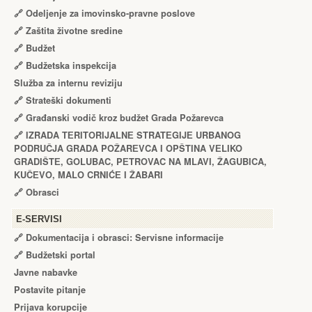
🔗
Odeljenje za imovinsko-pravne poslove
🔗
Zaštita životne sredine
🔗
Budžet
🔗
Budžetska inspekcija
Služba za internu reviziju
🔗
Strateški dokumenti
🔗
Građanski vodič kroz budžet Grada Požarevca
🔗
IZRADA TЕRITORIJALNЕ STRATЕGIJЕ URBANOG
PODRUČJA GRADA POŽARЕVCA I OPŠTINA VЕLIKO
GRADIŠTЕ, GOLUBAC, PЕTROVAC NA MLAVI, ŽAGUBICA,
KUČЕVO, MALO CRNIĆЕ I ŽABARI
🔗
Obrasci
Е-SERVISI
🔗 Dokumentacija i obrasci: Servisne informacije
🔗 Budžetski portal
Javne nabavke
Postavite pitanje
Prijava korupcije