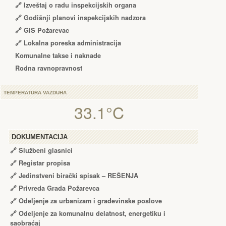
🔗
Izveštaj o radu inspekcijskih organa
🔗
Godišnji planovi inspekcijskih nadzora
🔗 GIS Požarevac
🔗 Lokalna poreska administracija
Komunalne takse i naknade
Rodna ravnopravnost
TEMPERATURA VAZDUHA
33.1°C
DOKUMENTACIJA
🔗
Službeni glasnici
🔗
Registar propisa
🔗
Jedinstveni birački spisak – RЕŠЕNJA
🔗
Privreda Grada Požarevca
🔗
Odeljenje za urbanizam i građevinske poslove
🔗
Odeljenje za komunalnu delatnost, energetiku i
saobraćaj