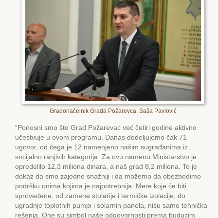
Gradonačelnik Grada Požarevca, Saša Pavlović
“Ponosni smo što Grad Požarevac već četiri godine aktivno
učestvuje u ovom programu. Danas dodeljujemo čak 71
ugovor, od čega je 12 namenjeno našim sugrađanima iz
socijalno ranjivih kategorija. Za ovu namenu Ministarstvo je
opredelilo 12,3 miliona dinara, a naš grad 8,2 miliona. To je
dokaz da smo zajedno snažniji i da možemo da obezbedimo
podršku onima kojima je najpotrebnija. Mere koje će biti
sprovedene, od zamene stolarije i termičke izolacije, do
ugradnje toplotnih pumpi i solarnih panela, nisu samo tehnička
rešenja. One su simbol naše odgovornosti prema budućim