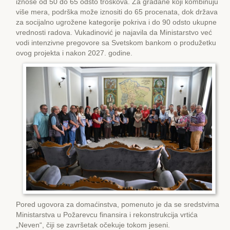
iznose od 50 do 65 odsto troškova. Za građane koji kombinuju
više mera, podrška može iznositi do 65 procenata, dok država
za socijalno ugrožene kategorije pokriva i do 90 odsto ukupne
vrednosti radova. Vukadinović je najavila da Ministarstvo već
vodi intenzivne pregovore sa Svetskom bankom o produžetku
ovog projekta i nakon 2027. godine.
Pored ugovora za domaćinstva, pomenuto je da se sredstvima
Ministarstva u Požarevcu finansira i rekonstrukcija vrtića
„Neven“, čiji se završetak očekuje tokom jeseni.