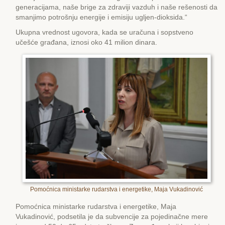
generacijama, naše brige za zdraviji vazduh i naše rešenosti da
smanjimo potrošnju energije i emisiju ugljen-dioksida.“
Ukupna vrednost ugovora, kada se uračuna i sopstveno
učešće građana, iznosi oko 41 milion dinara.
Pomoćnica ministarke rudarstva i energetike, Maja Vukadinović
Pomoćnica ministarke rudarstva i energetike, Maja
Vukadinović, podsetila je da subvencije za pojedinačne mere