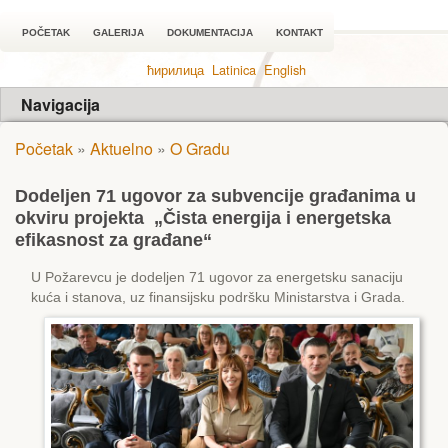
POČETAK
GALERIJA
DOKUMENTACIJA
KONTAKT
ћирилица
Latinica
English
Navigacija
Početak
»
Aktuelno
»
O Gradu
Dodeljen 71 ugovor za subvencije građanima u
okviru projekta „Čista energija i energetska
efikasnost za građane“
U Požarevcu je dodeljen 71 ugovor za energetsku sanaciju
kuća i stanova, uz finansijsku podršku Ministarstva i Grada.