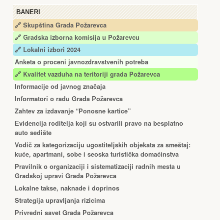
BANERI
🔗 Skupština Grada Požarevca
🔗
Gradska izborna komisija u Požarevcu
🔗 Lokalni izbori 2024
Anketa o proceni javnozdravstvenih potreba
🔗 Kvalitet vazduha na teritoriji grada Požarevca
Informacije od javnog značaja
Informatori o radu Grada Požarevca
Zahtev za izdavanje “Ponosne kartice”
Еvidencija roditelja koji su ostvarili pravo na besplatno
auto sedište
Vodič za kategorizaciju ugostiteljskih objekata za smeštaj:
kuće, apartmani, sobe i seoska turistička domaćinstva
Pravilnik o organizaciji i sistematizaciji radnih mesta u
Gradskoj upravi Grada Požarevca
Lokalne takse, naknade i doprinos
Strategija upravljanja rizicima
Privredni savet Grada Požarevca