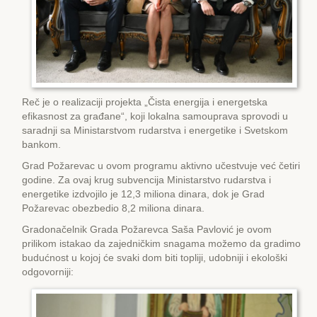
Reč je o realizaciji projekta „Čista energija i energetska
efikasnost za građane“, koji lokalna samouprava sprovodi u
saradnji sa Ministarstvom rudarstva i energetike i Svetskom
bankom.
Grad Požarevac u ovom programu aktivno učestvuje već četiri
godine. Za ovaj krug subvencija Ministarstvo rudarstva i
energetike izdvojilo je 12,3 miliona dinara, dok je Grad
Požarevac obezbedio 8,2 miliona dinara.
Gradonačelnik Grada Požarevca Saša Pavlović je ovom
prilikom istakao da zajedničkim snagama možemo da gradimo
budućnost u kojoj će svaki dom biti topliji, udobniji i ekološki
odgovorniji: