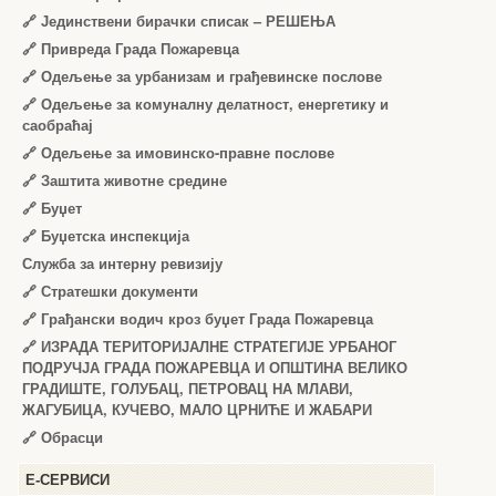
🔗
Јединствени бирачки списак – РЕШЕЊА
🔗
Привреда Града Пожаревца
🔗
Одељење за урбанизам и грађевинске послове
🔗
Одељење за комуналну делатност, енергетику и
саобраћај
🔗
Одељење за имовинско-правне послове
🔗
Заштита животне средине
🔗
Буџет
🔗
Буџетска инспекција
Служба за интерну ревизију
🔗
Стратешки документи
🔗
Грађански водич кроз буџет Града Пожаревца
🔗
ИЗРАДА ТЕРИТОРИЈАЛНЕ СТРАТЕГИЈЕ УРБАНОГ
ПОДРУЧЈА ГРАДА ПОЖАРЕВЦА И ОПШТИНА ВЕЛИКО
ГРАДИШТЕ, ГОЛУБАЦ, ПЕТРОВАЦ НА МЛАВИ,
ЖАГУБИЦА, КУЧЕВО, МАЛО ЦРНИЋЕ И ЖАБАРИ
🔗
Обрасци
Е-СЕРВИСИ