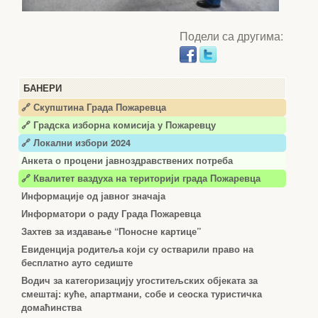
Подели са другима:
БАНЕРИ
🔗 Скупштина Града Пожаревца
🔗
Градска изборна комисија у Пожаревцу
🔗 Локални избори 2024
Анкета о процени јавноздравствених потреба
🔗 Квалитет ваздуха на територији града Пожаревца
Информације од јавног значаја
Информатори о раду Града Пожаревца
Захтев за издавање “Поносне картице”
Евиденција родитеља који су остварили право на
бесплатно ауто седиште
Водич за категоризацију угоститељских објеката за
смештај: куће, апартмани, собе и сеоска туристичка
домаћинства