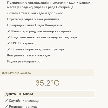
Правилник о организацији и систематизацији радних
места у Градској управи Града Пожаревца
Локалне таксе, накнаде и допринос
Стратегија управљања ризицима
Привредни савет Града Пожаревца
🔗
Извештај о раду инспекцијских органа
🔗
Годишњи планови инспекцијских надзора
🔗 ГИС Пожаревац
🔗 Локална пореска администрација
Комуналне таксе и накнаде
Родна равноправност
ТЕМПЕРАТУРА ВАЗДУХА
35.2°C
ДОКУМЕНТАЦИЈА
🔗
Службени гласници
🔗
Регистар прописа