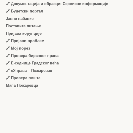
🔗 Документација и обрасци: Сервисне информације
🔗 Буџетски портал
Јавне набавке
Поставите питање
Пријава корупције
🔗 Пријави проблем
🔗 Мој порез
🔗 Провера бирачког права
🔗 Е-седнице Градског већа
🔗 еУправа – Пожаревац
🔗 Провера поште
Мапа Пожаревца