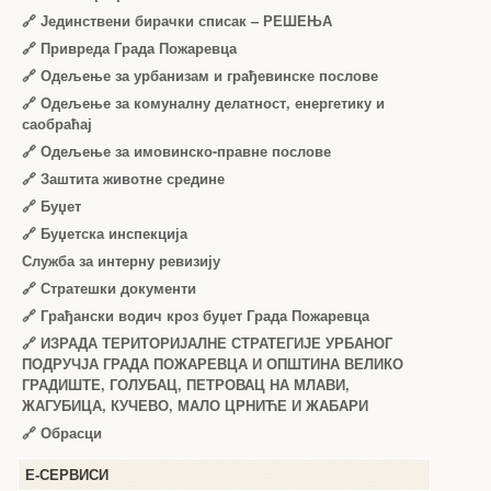
🔗
Јединствени бирачки списак – РЕШЕЊА
🔗
Привреда Града Пожаревца
🔗
Одељење за урбанизам и грађевинске послове
🔗
Одељење за комуналну делатност, енергетику и
саобраћај
🔗
Одељење за имовинско-правне послове
🔗
Заштита животне средине
🔗
Буџет
🔗
Буџетска инспекција
Служба за интерну ревизију
🔗
Стратешки документи
🔗
Грађански водич кроз буџет Града Пожаревца
🔗
ИЗРАДА ТЕРИТОРИЈАЛНЕ СТРАТЕГИЈЕ УРБАНОГ
ПОДРУЧЈА ГРАДА ПОЖАРЕВЦА И ОПШТИНА ВЕЛИКО
ГРАДИШТЕ, ГОЛУБАЦ, ПЕТРОВАЦ НА МЛАВИ,
ЖАГУБИЦА, КУЧЕВО, МАЛО ЦРНИЋЕ И ЖАБАРИ
🔗
Обрасци
Е-СЕРВИСИ