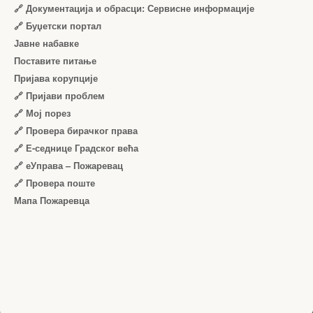
🔗 Документација и обрасци: Сервисне информације
🔗 Буџетски портал
Јавне набавке
Поставите питање
Пријава корупције
🔗 Пријави проблем
🔗 Мој порез
🔗 Провера бирачког права
🔗 Е-седнице Градског већа
🔗 еУправа – Пожаревац
🔗 Провера поште
Мапа Пожаревца