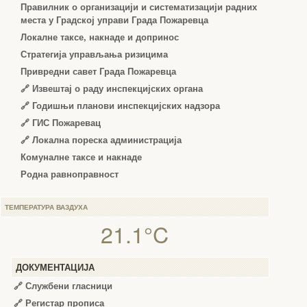
Правилник о организацији и систематизацији радних
места у Градској управи Града Пожаревца
Локалне таксе, накнаде и допринос
Стратегија управљања ризицима
Привредни савет Града Пожаревца
🔗
Извештај о раду инспекцијских органа
🔗
Годишњи планови инспекцијских надзора
🔗 ГИС Пожаревац
🔗 Локална пореска администрација
Комуналне таксе и накнаде
Родна равноправност
ТЕМПЕРАТУРА ВАЗДУХА
21.1°C
ДОКУМЕНТАЦИЈА
🔗
Службени гласници
🔗
Регистар прописа