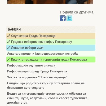
Подели са другима:
БАНЕРИ
🔗 Скупштина Града Пожаревца
🔗
Градска изборна комисија у Пожаревцу
🔗 Локални избори 2024
Анкета о процени јавноздравствених потреба
🔗 Квалитет ваздуха на територији града Пожаревца
Информације од јавног значаја
Информатори о раду Града Пожаревца
Захтев за издавање “Поносне картице”
Евиденција родитеља који су остварили право на
бесплатно ауто седиште
Водич за категоризацију угоститељских објеката за
смештај: куће, апартмани, собе и сеоска туристичка
домаћинства