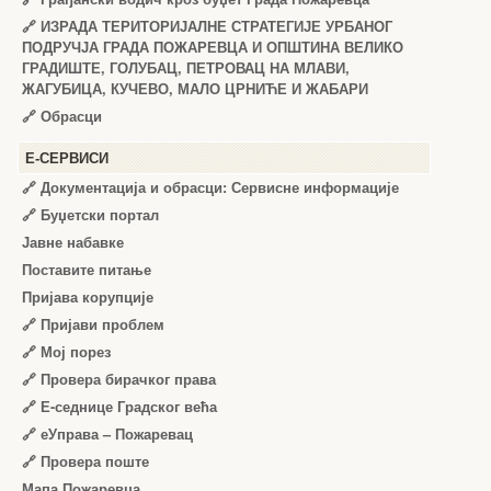
🔗
ИЗРАДА ТЕРИТОРИЈАЛНЕ СТРАТЕГИЈЕ УРБАНОГ
ПОДРУЧЈА ГРАДА ПОЖАРЕВЦА И ОПШТИНА ВЕЛИКО
ГРАДИШТЕ, ГОЛУБАЦ, ПЕТРОВАЦ НА МЛАВИ,
ЖАГУБИЦА, КУЧЕВО, МАЛО ЦРНИЋЕ И ЖАБАРИ
🔗
Обрасци
Е-СЕРВИСИ
🔗 Документација и обрасци: Сервисне информације
🔗 Буџетски портал
Јавне набавке
Поставите питање
Пријава корупције
🔗 Пријави проблем
🔗 Мој порез
🔗 Провера бирачког права
🔗 Е-седнице Градског већа
🔗 еУправа – Пожаревац
🔗 Провера поште
Мапа Пожаревца