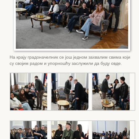
На крају градоначелник се још једном захвалим свима који
су својим радом и упорношћу заслужили да буду овде.