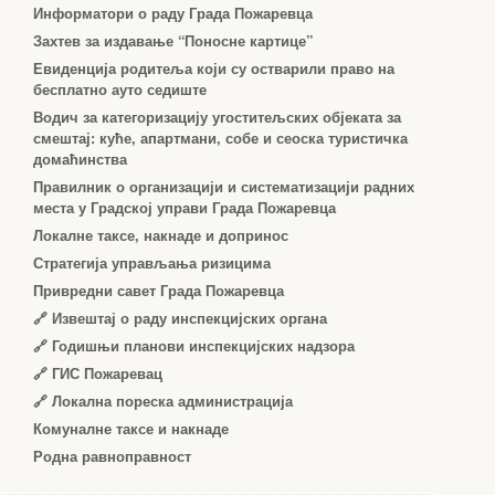
Информатори о раду Града Пожаревца
Захтев за издавање “Поносне картице”
Евиденција родитеља који су остварили право на
бесплатно ауто седиште
Водич за категоризацију угоститељских објеката за
смештај: куће, апартмани, собе и сеоска туристичка
домаћинства
Правилник о организацији и систематизацији радних
места у Градској управи Града Пожаревца
Локалне таксе, накнаде и допринос
Стратегија управљања ризицима
Привредни савет Града Пожаревца
🔗
Извештај о раду инспекцијских органа
🔗
Годишњи планови инспекцијских надзора
🔗 ГИС Пожаревац
🔗 Локална пореска администрација
Комуналне таксе и накнаде
Родна равноправност