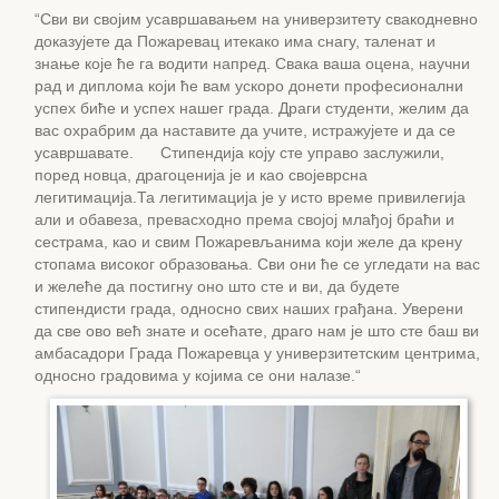
“Сви ви својим усавршавањем на универзитету свакодневно
доказујете да Пожаревац итекако има снагу, таленат и
знање које ће га водити напред. Свака ваша оцена, научни
рад и диплома који ће вам ускоро донети професионални
успех биће и успех нашег града. Драги студенти, желим да
вас охрабрим да наставите да учите, истражујете и да се
усавршавате. Стипендија коју сте управо заслужили,
поред новца, драгоценија је и као својеврсна
легитимација.Та легитимација је у исто време привилегија
али и обавеза, превасходно према својој млађој браћи и
сестрама, као и свим Пожаревљанима који желе да крену
стопама високог образовања. Сви они ће се угледати на вас
и желеће да постигну оно што сте и ви, да будете
стипендисти града, односно свих наших грађана. Уверени
да све ово већ знате и осећате, драго нам је што сте баш ви
амбасадори Града Пожаревца у универзитетским центрима,
односно градовима у којима се они налазе.“