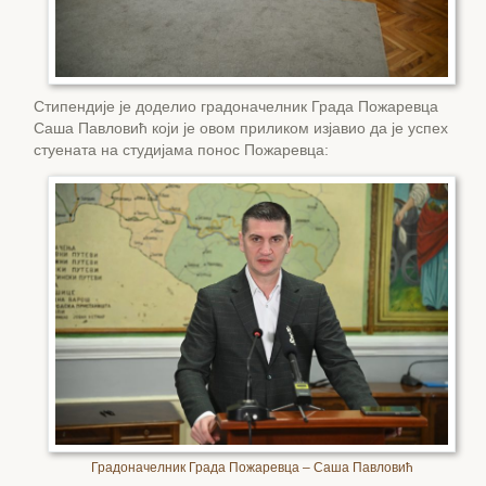
Стипендије је доделио градоначелник Града Пожаревца
Саша Павловић који је овом приликом изјавио да је успех
стуената на студијама понос Пожаревца:
Градоначелник Града Пожаревца – Саша Павловић