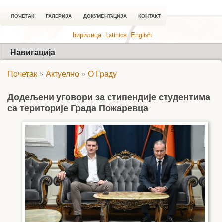
ПОЧЕТАК
ГАЛЕРИЈА
ДОКУМЕНТАЦИЈА
КОНТАКТ
ћирилица
Latinica
English
Навигација
Почетак
»
Актуелно
»
О Граду
Додељени уговори за стипендије студентима
са територије Града Пожаревца