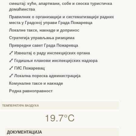
смештај: куће, апартмани, собе и сеоска туристичка
домаћинства
Правилник о организацији и систематизацији радних
места у Градској управи Града Пожаревца
Локалне таксе, накнаде и допринос
Стратегија управљања ризицима
Привредни савет Града Пожаревца
🔗
Извештај о раду инспекцијских органа
🔗
Годишњи планови инспекцијских надзора
🔗 ГИС Пожаревац
🔗 Локална пореска администрација
Комуналне таксе и накнаде
Родна равноправност
ТЕМПЕРАТУРА ВАЗДУХА
19.7°C
ДОКУМЕНТАЦИЈА