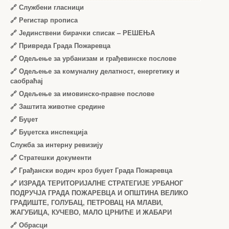
🔗
Службени гласници
🔗
Регистар прописа
🔗
Јединствени бирачки списак – РЕШЕЊА
🔗
Привреда Града Пожаревца
🔗
Одељење за урбанизам и грађевинске послове
🔗
Одељење за комуналну делатност, енергетику и
саобраћај
🔗
Одељење за имовинско-правне послове
🔗
Заштита животне средине
🔗
Буџет
🔗
Буџетска инспекција
Служба за интерну ревизију
🔗
Стратешки документи
🔗
Грађански водич кроз буџет Града Пожаревца
🔗
ИЗРАДА ТЕРИТОРИЈАЛНЕ СТРАТЕГИЈЕ УРБАНОГ
ПОДРУЧЈА ГРАДА ПОЖАРЕВЦА И ОПШТИНА ВЕЛИКО
ГРАДИШТЕ, ГОЛУБАЦ, ПЕТРОВАЦ НА МЛАВИ,
ЖАГУБИЦА, КУЧЕВО, МАЛО ЦРНИЋЕ И ЖАБАРИ
🔗
Обрасци