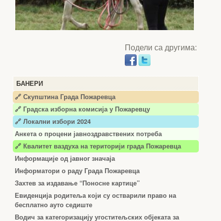
Подели са другима:
БАНЕРИ
🔗 Скупштина Града Пожаревца
🔗
Градска изборна комисија у Пожаревцу
🔗 Локални избори 2024
Анкета о процени јавноздравствених потреба
🔗 Квалитет ваздуха на територији града Пожаревца
Информације од јавног значаја
Информатори о раду Града Пожаревца
Захтев за издавање “Поносне картице”
Евиденција родитеља који су остварили право на
бесплатно ауто седиште
Водич за категоризацију угоститељских објеката за