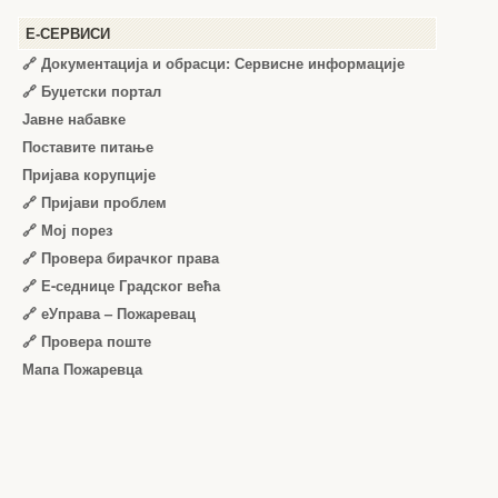
Е-СЕРВИСИ
🔗 Документација и обрасци: Сервисне информације
🔗 Буџетски портал
Јавне набавке
Поставите питање
Пријава корупције
🔗 Пријави проблем
🔗 Мој порез
🔗 Провера бирачког права
🔗 Е-седнице Градског већа
🔗 еУправа – Пожаревац
🔗 Провера поште
Мапа Пожаревца